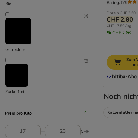
mit Milch & Käse
Rating: 5/5
Bio
mit Minze & Kräutern
Einzeln
CHF 3.60
(
3
)
CHF 2.80
Almo Nature
CHF 17.50 / kg
alpha spirit
CHF 2.66
animonda
Applaws
Getreidefrei
Arquivet
Zum 
(
3
)
Beaphar
hi
Brit
Carnilove
Catessy
Zuckerfrei
Catit
Noch nich
catz finefood
Concept for Life
Katzenfutter n
Preis pro Kilo
Cosma
Dentalife
―
CHF
Dokas