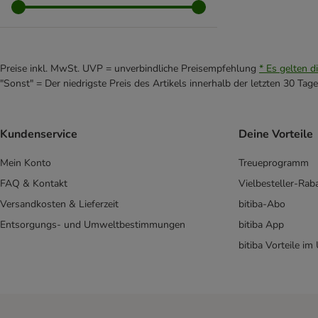
Dreamies
Encore
Felix
Feringa
Preise inkl. MwSt. UVP = unverbindliche Preisempfehlung
* Es gelten d
GimCat
"Sonst" = Der niedrigste Preis des Artikels innerhalb der letzten 30 Tage
Gourmet
GranataPet Feinis
Happy Cat
Kundenservice
Deine Vorteile
Josicat
Mein Konto
Treueprogramm
Kitty Cat
Lucky Lou
FAQ & Kontakt
Vielbesteller-Rab
MAC´s
Versandkosten & Lieferzeit
bitiba-Abo
Meowee!
Entsorgungs- und Umweltbestimmungen
bitiba App
Miamor
bitiba Vorteile im
MjAMjAM
Pawsome
Porta 21
PrimaCat