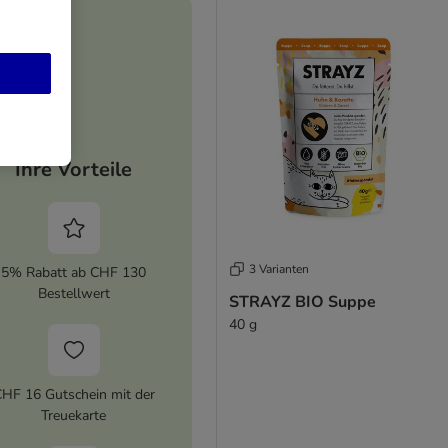
Ihre Vorteile
3 Varianten
5% Rabatt ab CHF 130
Bestellwert
STRAYZ BIO Suppe
40 g
HF 16 Gutschein mit der
Treuekarte