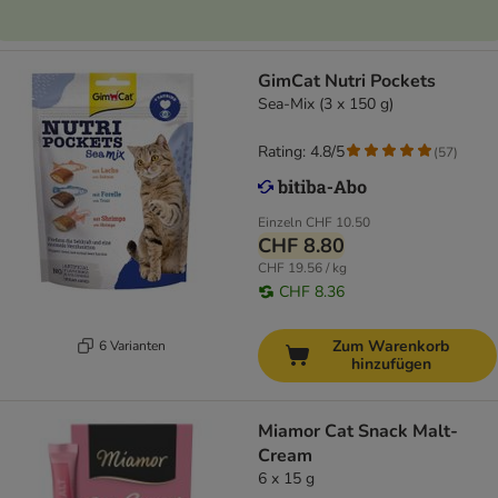
GimCat Nutri Pockets
Sea-Mix (3 x 150 g)
Rating: 4.8/5
(
57
)
Einzeln
CHF 10.50
CHF 8.80
CHF 19.56 / kg
CHF 8.36
Zum Warenkorb
6 Varianten
hinzufügen
Miamor Cat Snack Malt-
Cream
6 x 15 g