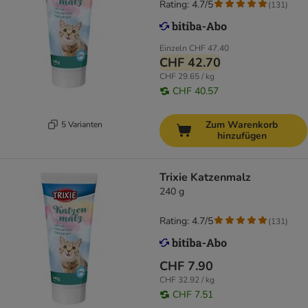
Rating: 4.7/5
(
131
)
Einzeln
CHF 47.40
CHF 42.70
CHF 29.65 / kg
CHF 40.57
Zum Warenkorb
5 Varianten
hinzufügen
Trixie Katzenmalz
240 g
Rating: 4.7/5
(
131
)
CHF 7.90
CHF 32.92 / kg
CHF 7.51