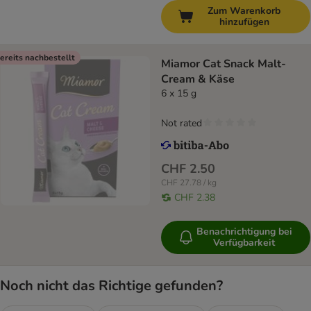
Zum Warenkorb
hinzufügen
ereits nachbestellt
Miamor Cat Snack Malt-
Cream & Käse
6 x 15 g
Not rated
CHF 2.50
CHF 27.78 / kg
CHF 2.38
Benachrichtigung bei
Verfügbarkeit
Noch nicht das Richtige gefunden?