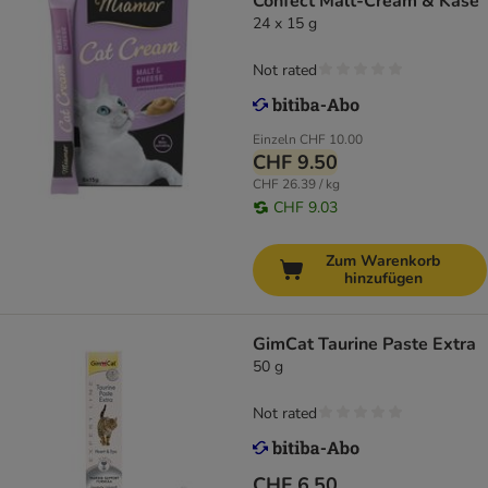
Confect Malt-Cream & Käse
24 x 15 g
Not rated
Einzeln
CHF 10.00
CHF 9.50
CHF 26.39 / kg
CHF 9.03
Zum Warenkorb
hinzufügen
GimCat Taurine Paste Extra
50 g
Not rated
CHF 6.50