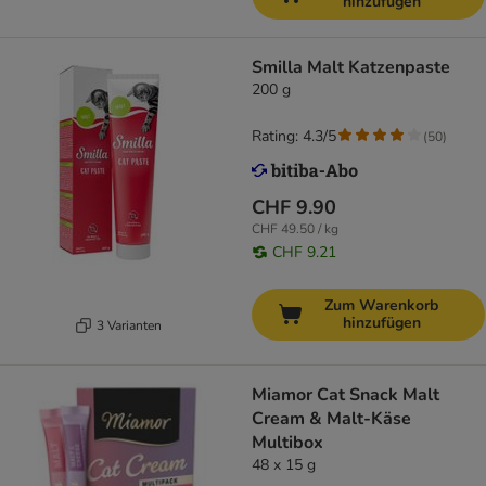
hinzufügen
Smilla Malt Katzenpaste
200 g
Rating: 4.3/5
(
50
)
CHF 9.90
CHF 49.50 / kg
CHF 9.21
Zum Warenkorb
hinzufügen
3 Varianten
Miamor Cat Snack Malt
Cream & Malt-Käse
Multibox
48 x 15 g