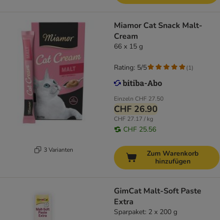
Miamor Cat Snack Malt-
Cream
66 x 15 g
Rating: 5/5
(
1
)
Einzeln
CHF 27.50
CHF 26.90
CHF 27.17 / kg
CHF 25.56
3 Varianten
Zum Warenkorb
hinzufügen
GimCat Malt-Soft Paste
Extra
Sparpaket: 2 x 200 g