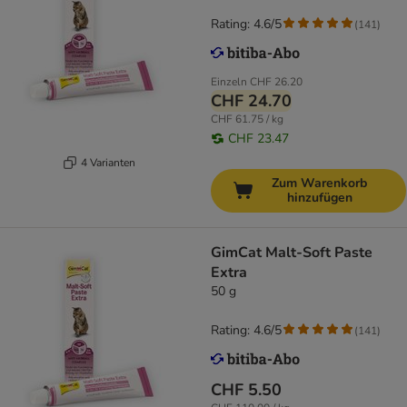
Rating: 4.6/5
(
141
)
Einzeln
CHF 26.20
CHF 24.70
CHF 61.75 / kg
CHF 23.47
4 Varianten
Zum Warenkorb
hinzufügen
GimCat Malt-Soft Paste
Extra
50 g
Rating: 4.6/5
(
141
)
CHF 5.50