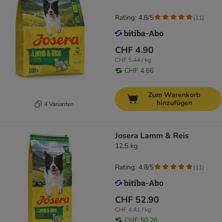
Rating: 4.8/5
(
11
)
CHF 4.90
CHF 5.44 / kg
CHF 4.66
Zum Warenkorb
hinzufügen
4 Varianten
Josera Lamm & Reis
12,5 kg
Rating: 4.8/5
(
11
)
CHF 52.90
CHF 4.41 / kg
CHF 50.26