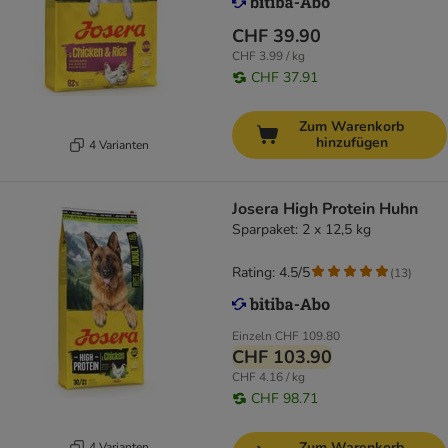
CHF 39.90
CHF 3.99 / kg
CHF 37.91
Zum Warenkorb
hinzufügen
4 Varianten
Josera High Protein Huhn
Sparpaket: 2 x 12,5 kg
Rating: 4.5/5
(
13
)
Einzeln
CHF 109.80
CHF 103.90
CHF 4.16 / kg
CHF 98.71
Zum Warenkorb
4 Varianten