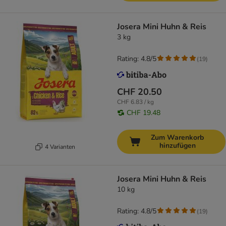
Josera Mini Huhn & Reis
3 kg
Rating: 4.8/5
(
19
)
CHF 20.50
CHF 6.83 / kg
CHF 19.48
Zum Warenkorb
hinzufügen
4 Varianten
Josera Mini Huhn & Reis
10 kg
Rating: 4.8/5
(
19
)