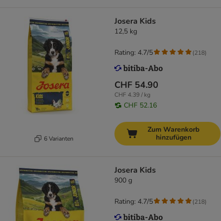
Josera Kids
12,5 kg
Rating: 4.7/5
(
218
)
CHF 54.90
CHF 4.39 / kg
CHF 52.16
Zum Warenkorb
hinzufügen
6 Varianten
Josera Kids
900 g
Rating: 4.7/5
(
218
)