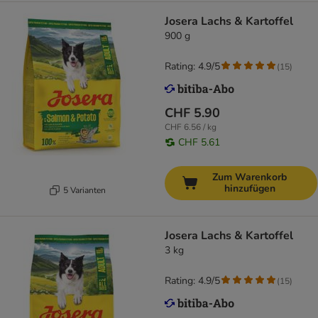
Josera Lachs & Kartoffel
900 g
Rating: 4.9/5
(
15
)
CHF 5.90
CHF 6.56 / kg
CHF 5.61
Zum Warenkorb
hinzufügen
5 Varianten
Josera Lachs & Kartoffel
3 kg
Rating: 4.9/5
(
15
)