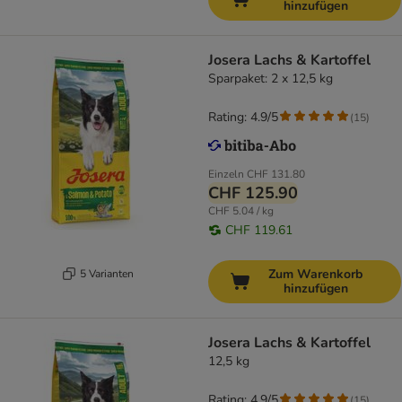
hinzufügen
Josera Lachs & Kartoffel
Sparpaket: 2 x 12,5 kg
Rating: 4.9/5
(
15
)
Einzeln
CHF 131.80
CHF 125.90
CHF 5.04 / kg
CHF 119.61
Zum Warenkorb
5 Varianten
hinzufügen
Josera Lachs & Kartoffel
12,5 kg
Rating: 4.9/5
(
15
)