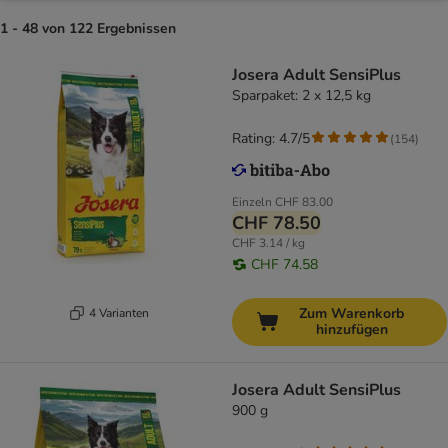
1 - 48 von 122 Ergebnissen
Josera Adult SensiPlus
Sparpaket: 2 x 12,5 kg
Rating: 4.7/5
(
154
)
Einzeln
CHF 83.00
CHF 78.50
CHF 3.14 / kg
CHF 74.58
Zum Warenkorb
4 Varianten
hinzufügen
Josera Adult SensiPlus
900 g