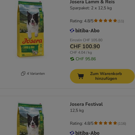
Josera Lamm & Reis
Sparpaket: 2 x 12,5 kg
Rating: 4.8/5
(
11
)
Einzeln
CHF 105.80
CHF 100.90
CHF 4.04 / kg
CHF 95.86
Zum Warenkorb
4 Varianten
hinzufügen
Josera Festival
12,5 kg
Rating: 4.8/5
(
116
)