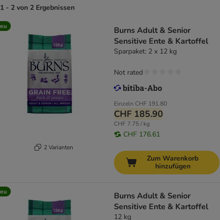
1 - 2 von 2 Ergebnissen
eu
Burns Adult & Senior
Sensitive Ente & Kartoffel
Sparpaket: 2 x 12 kg
Not rated
Einzeln
CHF 191.80
CHF 185.90
CHF 7.75 / kg
CHF 176.61
2 Varianten
Zum Warenkorb
hinzufügen
eu
Burns Adult & Senior
Sensitive Ente & Kartoffel
12 kg