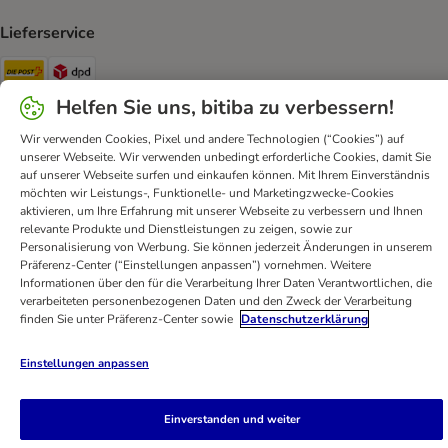
Lieferservice
Die Post Shipping Method
DPD Shipping Method
Helfen Sie uns, bitiba zu verbessern!
Sicherheit
Wir verwenden Cookies, Pixel und andere Technologien (“Cookies”) auf
Security
unserer Webseite. Wir verwenden unbedingt erforderliche Cookies, damit Sie
auf unserer Webseite surfen und einkaufen können. Mit Ihrem Einverständnis
möchten wir Leistungs-, Funktionelle- und Marketingzwecke-Cookies
aktivieren, um Ihre Erfahrung mit unserer Webseite zu verbessern und Ihnen
relevante Produkte und Dienstleistungen zu zeigen, sowie zur
Personalisierung von Werbung. Sie können jederzeit Änderungen in unserem
Kontakt
AGB
DSA
Datenschutz
Opt-out
Präferenz-Center (“Einstellungen anpassen”) vornehmen. Weitere
Impressum
Versandkosten und Lieferzeit
Zahlungsarten
Informationen über den für die Verarbeitung Ihrer Daten Verantwortlichen, die
verarbeiteten personenbezogenen Daten und den Zweck der Verarbeitung
Vertrag widerrufen
Entsorgungs- und Umweltbestimmungen
finden Sie unter Präferenz-Center sowie
Datenschutzerklärung
Erklärung zur Barrierefreiheit
Einstellungen anpassen
bitiba GmbH
2026
Einverstanden und weiter