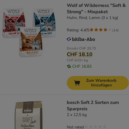
Wolf of Wilderness "Soft &
Strong" - Mixpaket
Huhn, Rind, Lamm (3 x 1 kg)
Rating: 4.4/5
(
14
)
Einzeln
CHF 20.70
CHF 18.10
CHF 6.03 / kg
CHF 16.83
Zum Warenkorb
hinzufügen
bosch Soft 2 Sorten zum
Sparpreis
2 x 12,5 kg
Not rated