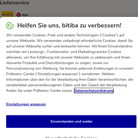
Lieferservice
Die Post Shipping Method
DPD Shipping Method
Helfen Sie uns, bitiba zu verbessern!
Sicherheit
Wir verwenden Cookies, Pixel und andere Technologien (“Cookies”) auf
Security
unserer Webseite. Wir verwenden unbedingt erforderliche Cookies, damit Sie
auf unserer Webseite surfen und einkaufen können. Mit Ihrem Einverständnis
möchten wir Leistungs-, Funktionelle- und Marketingzwecke-Cookies
aktivieren, um Ihre Erfahrung mit unserer Webseite zu verbessern und Ihnen
relevante Produkte und Dienstleistungen zu zeigen, sowie zur
Personalisierung von Werbung. Sie können jederzeit Änderungen in unserem
Kontakt
AGB
DSA
Datenschutz
Opt-out
Präferenz-Center (“Einstellungen anpassen”) vornehmen. Weitere
Impressum
Versandkosten und Lieferzeit
Zahlungsarten
Informationen über den für die Verarbeitung Ihrer Daten Verantwortlichen, die
verarbeiteten personenbezogenen Daten und den Zweck der Verarbeitung
Vertrag widerrufen
Entsorgungs- und Umweltbestimmungen
finden Sie unter Präferenz-Center sowie
Datenschutzerklärung
Erklärung zur Barrierefreiheit
Einstellungen anpassen
bitiba GmbH
2026
Einverstanden und weiter