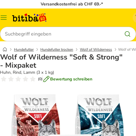
Versandkostenfrei ab CHF 69.-*
Menü
Suchen
Hundefutter
Hundefutter trocken
Wolf of Wilderness
Wolf of Wi
Wolf of Wilderness "Soft & Strong"
- Mixpaket
Huhn, Rind, Lamm (3 x 1 kg)
Bewertung schreiben
(
0
)