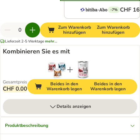
CHF 16
-7%
Zum Warenkorb
Zum Warenkorb
hinzufügen
hinzufügen
Lieferzeit 2-5 Werktage
mehr...
Kombinieren Sie es mit
Gesamtpreis
Beides in den
Beides in den
CHF 0.00
Warenkorb legen
Warenkorb legen
Details anzeigen
Produktbeschreibung