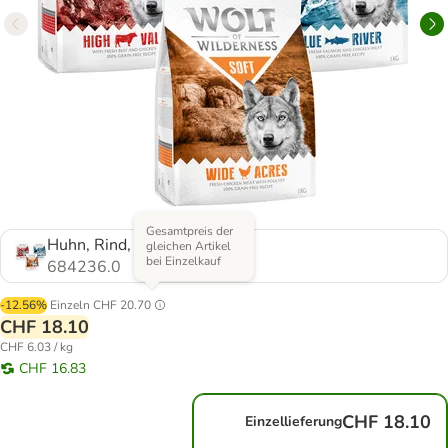
Gesamtpreis der
Huhn, Rind, Lamm (3 x 1 kg)
gleichen Artikel
bei Einzelkauf
684236.0
-12.56%
Einzeln
CHF 20.70
CHF 18.10
CHF 6.03 / kg
CHF 16.83
CHF 18.10
Einzellieferung