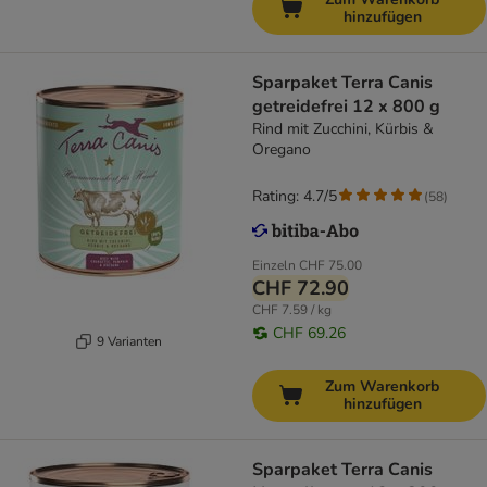
hinzufügen
Sparpaket Terra Canis
getreidefrei 12 x 800 g
Rind mit Zucchini, Kürbis &
Oregano
Rating: 4.7/5
(
58
)
Einzeln
CHF 75.00
CHF 72.90
CHF 7.59 / kg
CHF 69.26
9 Varianten
Zum Warenkorb
hinzufügen
Sparpaket Terra Canis