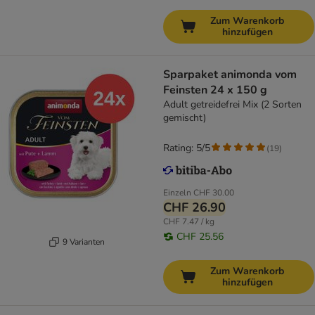
Zum Warenkorb
hinzufügen
Sparpaket animonda vom
Feinsten 24 x 150 g
Adult getreidefrei Mix (2 Sorten
gemischt)
Rating: 5/5
(
19
)
Einzeln
CHF 30.00
CHF 26.90
CHF 7.47 / kg
CHF 25.56
9 Varianten
Zum Warenkorb
hinzufügen