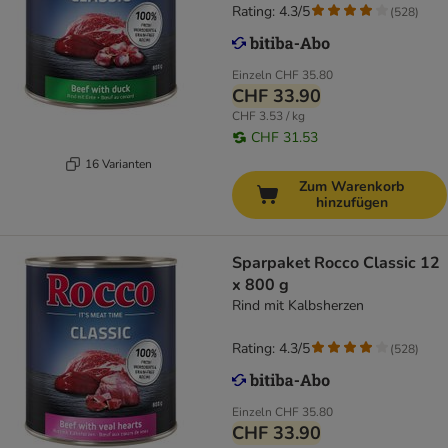
Rating: 4.3/5
(
528
)
Einzeln
CHF 35.80
CHF 33.90
CHF 3.53 / kg
CHF 31.53
16 Varianten
Zum Warenkorb
hinzufügen
Sparpaket Rocco Classic 12
x 800 g
Rind mit Kalbsherzen
Rating: 4.3/5
(
528
)
Einzeln
CHF 35.80
CHF 33.90