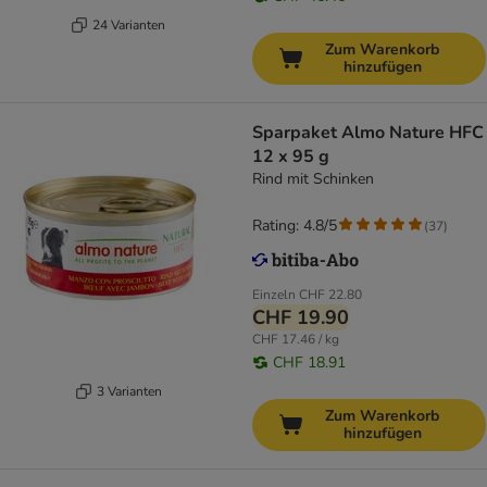
24 Varianten
Zum Warenkorb
hinzufügen
Sparpaket Almo Nature HFC
12 x 95 g
Rind mit Schinken
Rating: 4.8/5
(
37
)
Einzeln
CHF 22.80
CHF 19.90
CHF 17.46 / kg
CHF 18.91
3 Varianten
Zum Warenkorb
hinzufügen