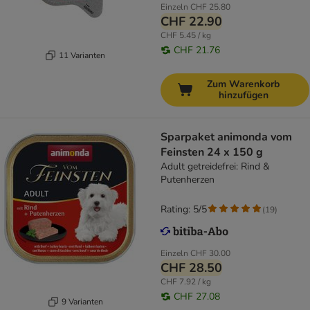
Einzeln
CHF 25.80
CHF 22.90
CHF 5.45 / kg
CHF 21.76
11 Varianten
Zum Warenkorb
hinzufügen
Sparpaket animonda vom
Feinsten 24 x 150 g
Adult getreidefrei: Rind &
Putenherzen
Rating: 5/5
(
19
)
Einzeln
CHF 30.00
CHF 28.50
CHF 7.92 / kg
CHF 27.08
9 Varianten