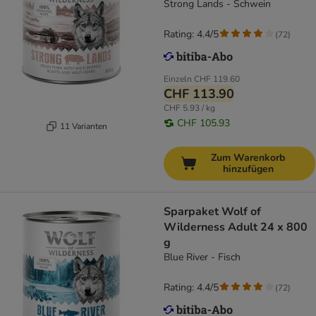
Strong Lands - Schwein
Rating: 4.4/5
(
72
)
Einzeln
CHF 119.60
CHF 113.90
CHF 5.93 / kg
CHF 105.93
11 Varianten
Zum Warenkorb
hinzufügen
Sparpaket Wolf of
Wilderness Adult 24 x 800
g
Blue River - Fisch
Rating: 4.4/5
(
72
)