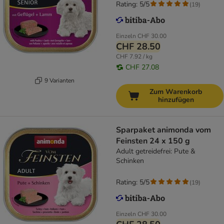
Rating: 5/5
(
19
)
Einzeln
CHF 30.00
CHF 28.50
CHF 7.92 / kg
CHF 27.08
9 Varianten
Zum Warenkorb
hinzufügen
Sparpaket animonda vom
Feinsten 24 x 150 g
Adult getreidefrei: Pute &
Schinken
Rating: 5/5
(
19
)
Einzeln
CHF 30.00