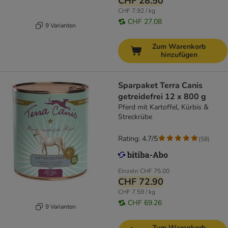
CHF 28.50
CHF 7.92 / kg
CHF 27.08
9 Varianten
Zum Warenkorb
hinzufügen
Sparpaket Terra Canis
getreidefrei 12 x 800 g
Pferd mit Kartoffel, Kürbis &
Streckrübe
Rating: 4.7/5
(
58
)
Einzeln
CHF 75.00
CHF 72.90
CHF 7.59 / kg
CHF 69.26
9 Varianten
Zum Warenkorb