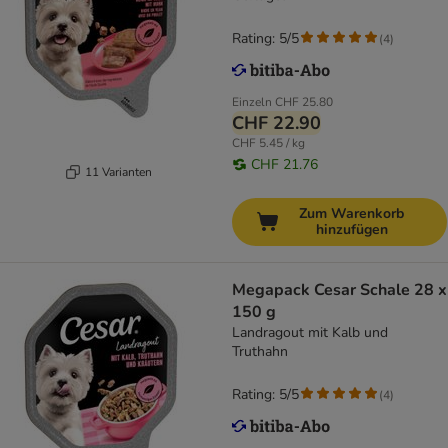
Rating: 5/5
(
4
)
Einzeln
CHF 25.80
CHF 22.90
CHF 5.45 / kg
CHF 21.76
11 Varianten
Zum Warenkorb
hinzufügen
Megapack Cesar Schale 28 x
150 g
Landragout mit Kalb und
Truthahn
Rating: 5/5
(
4
)