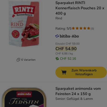
Sparpaket RINTI
Kennerfleisch Pouches 20 x
400 g
Rind
Rating: 5/5
(
9
)
Einzeln
CHF 59.00
CHF 54.90
CHF 6.86 / kg
CHF 52.16
6 Varianten
Zum Warenkorb
hinzufügen
Sparpaket animonda vom
Feinsten 24 x 150 g
Senior: Geflügel & Lamm