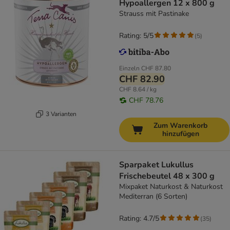
Hypoallergen 12 x 800 g
Strauss mit Pastinake
Rating: 5/5
(
5
)
Einzeln
CHF 87.80
CHF 82.90
CHF 8.64 / kg
CHF 78.76
3 Varianten
Zum Warenkorb
hinzufügen
Sparpaket Lukullus
Frischebeutel 48 x 300 g
Mixpaket Naturkost & Naturkost
Mediterran (6 Sorten)
Rating: 4.7/5
(
35
)