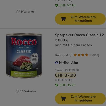
CHF 5.72 / kg
CHF 52.16
9 Varianten
Zum Warenkorb
hinzufügen
Sparpaket Rocco Classic 12
x 800 g
Rind mit Grünem Pansen
Rating: 4.3/5
(
528
)
Einzeln
CHF 39.80
CHF 37.90
CHF 3.95 / kg
CHF 35.25
16 Varianten
Zum Warenkorb
hinzufügen