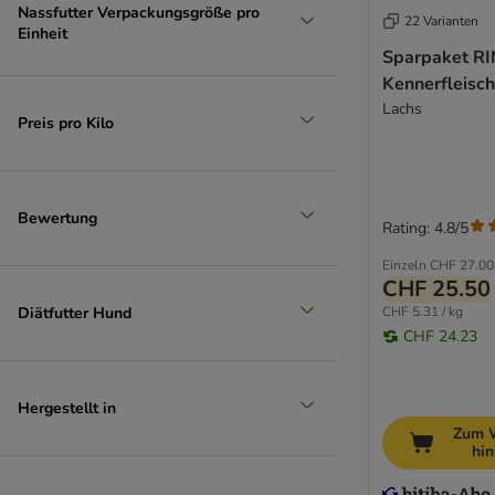
Virbac
Nassfutter Verpackungsgröße pro
22 Varianten
Einheit
Wellness Core
Sparpaket RI
Wiejska Zagroda
Kennerfleisch
WOW
Lachs
Yarrah Biofutter
Preis pro Kilo
Getreidefreies Hundefutter
Sparpakete
Bewertung
Rating: 4.8/5
Probierpakete
Einzeln
CHF 27.00
CHF 25.50
Diätfutter Hund
CHF 5.31 / kg
CHF 24.23
Hergestellt in
Zum 
hi