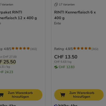
2 Varianten
17 Varianten
rpaket RINTI
RINTI Kennerfleisch 6 x
nerfleisch 12 x 400 g
400 g
n
Ente
g: 4.8/5
Rating: 4.8/5
(
302
)
(
302
)
CHF 13.50
ln
CHF 27.00
F 25.50
CHF 5.63 / kg
.31 / kg
CHF 12.83
HF 24.23
Zum Warenkorb
Zum Warenkorb
hinzufügen
hinzufügen