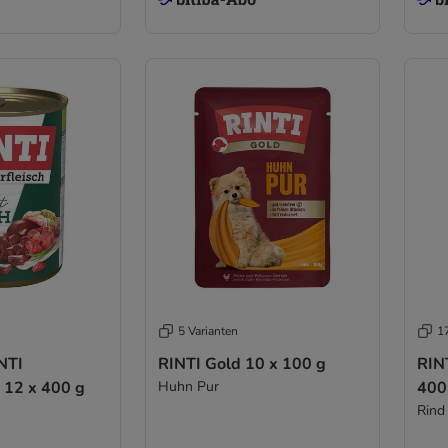
5 Varianten
1
NTI
RINTI Gold 10 x 100 g
RINT
 12 x 400 g
Huhn Pur
400
Rind