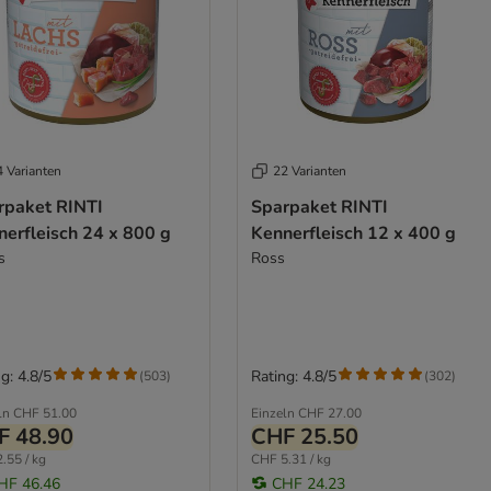
4 Varianten
22 Varianten
rpaket RINTI
Sparpaket RINTI
nerfleisch 24 x 800 g
Kennerfleisch 12 x 400 g
s
Ross
g: 4.8/5
Rating: 4.8/5
(
503
)
(
302
)
ln
CHF 51.00
Einzeln
CHF 27.00
F 48.90
CHF 25.50
.55 / kg
CHF 5.31 / kg
HF 46.46
CHF 24.23