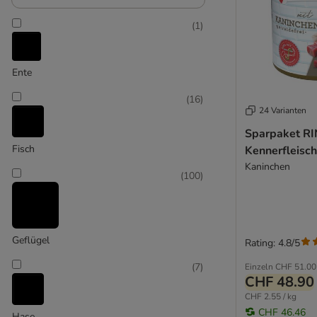
Friskies
GranataPet
(
1
)
GRAU
Greenwoods
Ente
Happy Dog
Hardys
(
16
)
Hill's Science Plan
24 Varianten
James Wellbeloved
Sparpaket RI
Josera
Fisch
Kennerfleisch
JosiDog
Kaninchen
(
100
)
Lily´s Kitchen
Lucky Jim
Lukullus Naturkost
Lukullus Menu Gustico
Geflügel
Rating: 4.8/5
MAC's
(
7
)
Einzeln
CHF 51.00
MAC's Vetcare
CHF 48.90
Mjamjam
CHF 2.55 / kg
Natural Trainer
CHF 46.46
Hase