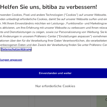
Helfen Sie uns, bitiba zu verbessern!
rwenden Cookies, Pixel und andere Technologien (“Cookies”) auf unserer Webseite.
den unbedingt erforderliche Cookies, damit Sie auf unserer Webseite surfen und ei
. Mit Ihrem Einverständnis möchten wir Leistungs-, Funktionelle- und Marketingzw
s aktivieren, um Ihre Erfahrung mit unserer Webseite zu verbessern und Ihnen relev
te und Dienstleistungen zu zeigen, sowie zur Personalisierung von Werbung. Sie 
eit Änderungen in unserem Präferenz-Center (“Einstellungen anpassen”) vornehmen
ationen über den für die Verarbeitung Ihrer Daten Verantwortlichen, die verarbeiteten
enbezogenen Daten und den Zweck der Verarbeitung finden Sie unter Präferenz-Cen
Datenschutzerklärung
llungen anpassen
22 Varianten
Einverstanden und weiter
NTI
Sparpaket RINTI
 12 x 400 g
Kennerfleisch 12 x 400 g
Nur erforderliche Cookies
Mixpaket Geflügel: 2 Sorten
C