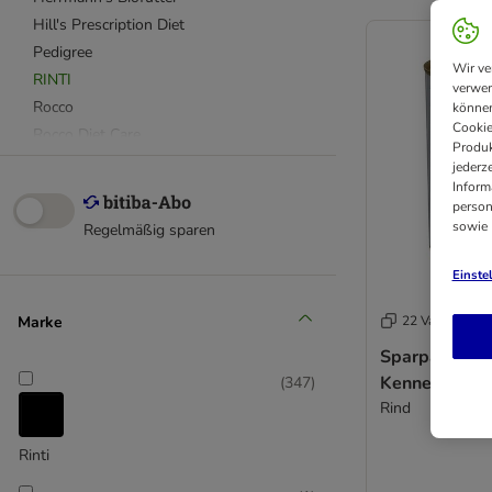
Hill's Prescription Diet
Pedigree
Wir ve
RINTI
verwen
Rocco
können
Cookie
Rocco Diet Care
Produk
Royal Canin
jederz
Inform
Terra Canis
person
Wolf of Wilderness
sowie
Regelmäßig sparen
Advance Veterinary Diet
Einste
Almo Nature
Marke
22 Varianten
alpha spirit
Sparpaket RI
animonda Integra Protect
Kennerfleisch
(
347
)
Applaws
Rind
Arquivet
Barking Heads
Rinti
Belcando