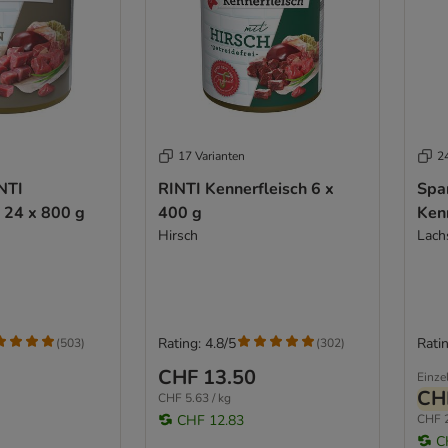
17 Varianten
2
NTI
RINTI Kennerfleisch 6 x
Spa
 24 x 800 g
400 g
Ken
Hirsch
Lach
Rating: 4.8/5
Ratin
(
503
)
(
302
)
CHF 13.50
Einze
CH
CHF 5.63 / kg
CHF 12.83
CHF 2
C