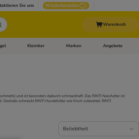
taktieren Sie uns
Wiederbestellen
Warenkorb
gel
Kleintier
Marken
Angebote
orie-Menü öffnen: Veterinär- und Diätfutter
Kategorie-Menü öffnen: Vogel
Kategorie-Menü öffnen: Kleintier
Kategorie-Menü öffn
eischmehl) und ist besonders dadurch schmackhaft. Das RINTI Nassfutter ist
d. Deshalb schmeckt RINTI Hundefutter wie frisch zubereitet. RINTI
Beliebtheit