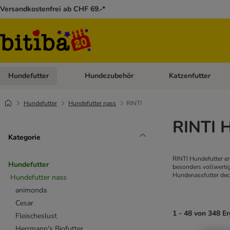
Versandkostenfrei ab CHF 69.-*
Hundefutter
Hundezubehör
Katzenfutter
Kategorie-Menü öffnen: Hundefutter
Kategorie-Menü öffn
Hundefutter
Hundefutter nass
RINTI
RINTI 
Kategorie
RINTI Hundefutter er
Hundefutter
besonders vollwertig
Hundenassfutter deck
Hundefutter nass
animonda
Cesar
1 - 48 von 348 E
Fleischeslust
Herrmann's Biofutter