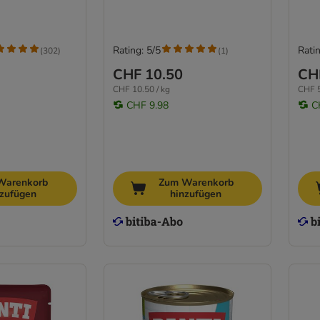
Rating: 5/5
Ratin
(
302
)
(
1
)
CHF 10.50
CH
CHF 10.50 / kg
CHF 5
CHF 9.98
C
Warenkorb
Zum Warenkorb
nzufügen
hinzufügen