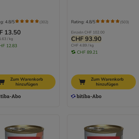
g: 4.8/5
Rating: 4.8/5
(
302
)
(
503
)
F 13.50
Einzeln
CHF 102.00
CHF 93.90
.63 / kg
HF 12.83
CHF 4.89 / kg
CHF 89.21
Zum Warenkorb
Zum Warenkorb
hinzufügen
hinzufügen