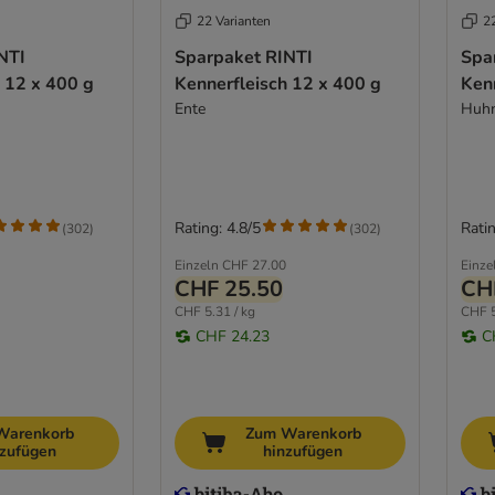
22 Varianten
2
NTI
Sparpaket RINTI
Spa
 12 x 400 g
Kennerfleisch 12 x 400 g
Ken
Ente
Huh
Rating: 4.8/5
Ratin
(
302
)
(
302
)
Einzeln
CHF 27.00
Einze
CHF 25.50
CH
CHF 5.31 / kg
CHF 5
CHF 24.23
C
Warenkorb
Zum Warenkorb
nzufügen
hinzufügen