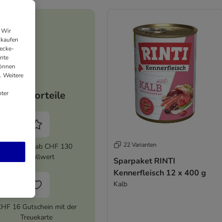
 Wir
nkaufen
ecke-
ante
können
. Weitere
Ihre Vorteile
ter
22 Varianten
5% Rabatt ab CHF 130
Bestellwert
Sparpaket RINTI
Kennerfleisch 12 x 400 g
Kalb
HF 16 Gutschein mit der
Treuekarte