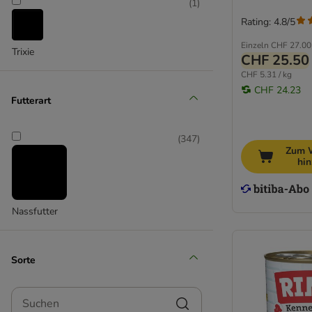
Best Nature
(
1
)
bosch
Rating: 4.8/5
Briantos
Einzeln
CHF 27.00
Trixie
Brit
CHF 25.50
BugBell
CHF 5.31 / kg
Burns
CHF 24.23
Futterart
Butcher's
Carnilove
(
347
)
Concept for Life Veterinary Diet
Zum 
Crave
hi
Disugual
DOGGY DOG
Dolina Noteci
Nassfutter
Dog's Love
Encore
Sorte
Eukanuba
Exclusion Diet
Suchen
Forza10