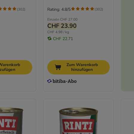
Rating: 4.8/5
(
302
)
(
302
)
Einzeln
CHF 27.00
CHF 23.90
CHF 4.98 / kg
CHF 22.71
Warenkorb
Zum Warenkorb
nzufügen
hinzufügen