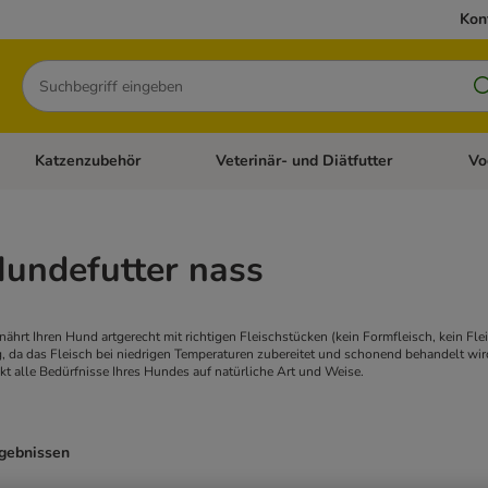
Kon
Suchen
Katzenzubehör
Veterinär- und Diätfutter
Vo
en: Hundezubehör
Kategorie-Menü öffnen: Katzenfutter
Kategorie-Menü öffnen: Katzenzubehör
Kateg
Hundefutter nass
nährt Ihren Hund artgerecht mit richtigen Fleischstücken (kein Formfleisch, kein Fl
, da das Fleisch bei niedrigen Temperaturen zubereitet und schonend behandelt wir
t alle Bedürfnisse Ihres Hundes auf natürliche Art und Weise.
rgebnissen