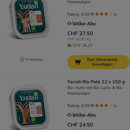
Meeresalgen
Rating: 4.3/5
(
6
)
CHF 27.50
CHF 15.28 / kg
CHF 26.13
Zum Warenkorb
5 Varianten
hinzufügen
Yarrah Bio Paté 12 x 150 g
Bio-Huhn mit Bio-Lachs & Bio-
Meeresalgen
Rating: 4.3/5
(
6
)
CHF 24.50