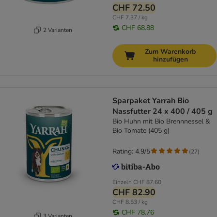
CHF 72.50
CHF 7.37 / kg
CHF 68.88
2 Varianten
Zum Warenkorb
hinzufügen
Sparpaket Yarrah Bio
Nassfutter 24 x 400 / 405 g
Bio Huhn mit Bio Brennnessel &
Bio Tomate (405 g)
Rating: 4.9/5
(
27
)
Einzeln
CHF 87.60
CHF 82.90
CHF 8.53 / kg
CHF 78.76
3 Varianten