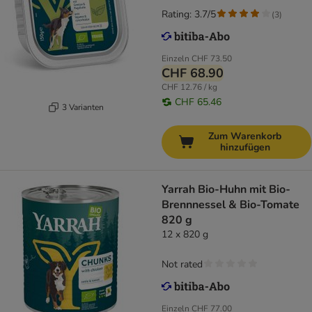
Rating: 3.7/5
(
3
)
Einzeln
CHF 73.50
CHF 68.90
CHF 12.76 / kg
CHF 65.46
3 Varianten
Zum Warenkorb
hinzufügen
Yarrah Bio-Huhn mit Bio-
Brennnessel & Bio-Tomate
820 g
12 x 820 g
Not rated
Einzeln
CHF 77.00