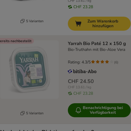
CHF 13.61 / kg
CHF 23.28
Zum Warenkorb
5 Varianten
hinzufügen
ereits nachbestellt
Yarrah Bio Paté 12 x 150 g
Bio-Truthahn mit Bio-Aloe Vera
Rating: 4.3/5
(
6
)
CHF 24.50
CHF 13.61 / kg
CHF 23.28
Benachrichtigung bei
Verfügbarkeit
5 Varianten