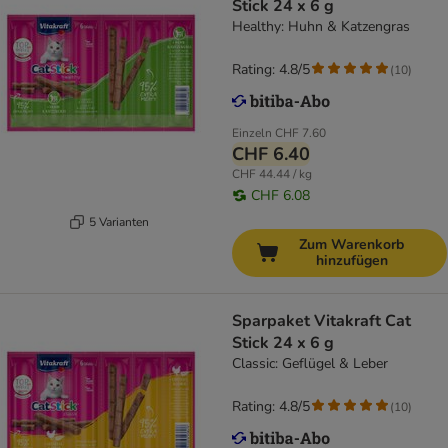
Stick 24 x 6 g
Healthy: Huhn & Katzengras
Rating: 4.8/5
(
10
)
Einzeln
CHF 7.60
CHF 6.40
CHF 44.44 / kg
CHF 6.08
5 Varianten
Zum Warenkorb
hinzufügen
Sparpaket Vitakraft Cat
Stick 24 x 6 g
Classic: Geflügel & Leber
Rating: 4.8/5
(
10
)