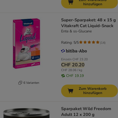
hinzufügen
Super-Sparpaket: 48 x 15 g
Vitakraft Cat Liquid-Snack
Ente & ss-Glucane
Rating: 5/5
(
14
)
Einzeln
CHF 23.20
CHF 20.20
CHF 28.06 / kg
CHF 19.19
6 Varianten
Zum Warenkorb
hinzufügen
Sparpaket Wild Freedom
Adult 12 x 200 g