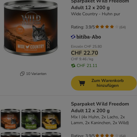
Sparpaket Wild Freedom
Adult 12 x 200 g
Wide Country - Huhn pur
Rating: 3.9/5
(
64
)
Einzeln
CHF 25.80
CHF 22.70
CHF 9.46 / kg
CHF 21.11
10 Varianten
Zum Warenkorb
hinzufügen
Sparpaket Wild Freedom
Adult 12 x 200 g
Mix I (4x Huhn, 2x Lachs, 2x
Lamm, 2x Kaninchen, 2x Wild)
Rating: 3.9/5
(
64
)