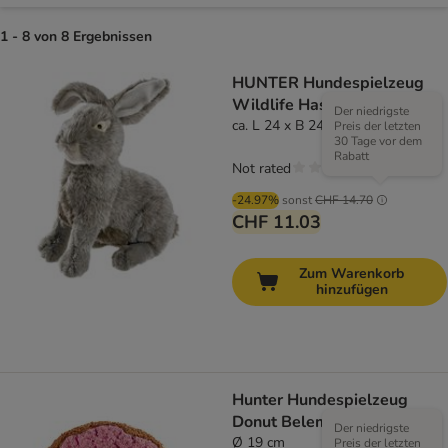
1 - 8 von 8 Ergebnissen
HUNTER Hundespielzeug
Wildlife Hase
Der niedrigste
ca. L 24 x B 24 x H 12 cm
Preis der letzten
30 Tage vor dem
Rabatt
Not rated
-24.97%
sonst
CHF 14.70
CHF 11.03
Zum Warenkorb
hinzufügen
Hunter Hundespielzeug
Donut Belem
Der niedrigste
Ø 19 cm
Preis der letzten