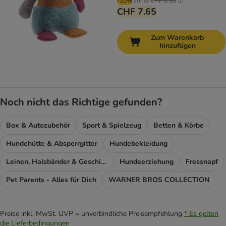
-10%
sonst
CHF 8.50
CHF 7.65
Zum Warenkorb
hinzufügen
Noch nicht das Richtige gefunden?
Box & Autozubehör
Sport & Spielzeug
Betten & Körbe
Hundehütte & Absperrgitter
Hundebekleidung
Leinen, Halsbänder & Geschirre
Hundeerziehung
Fressnapf
Pet Parents - Alles für Dich
WARNER BROS COLLECTION
Preise inkl. MwSt. UVP = unverbindliche Preisempfehlung
* Es gelten
die Lieferbedingungen