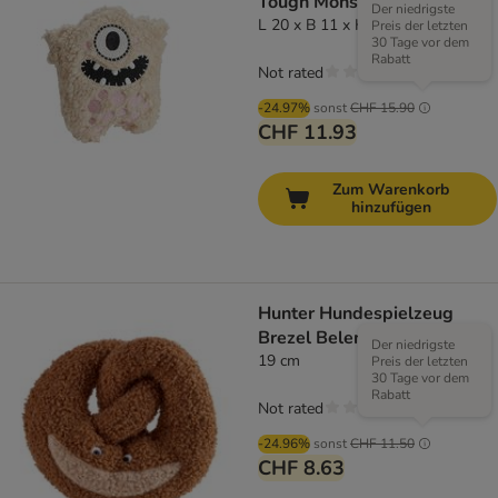
Tough Monster Hermine
Der niedrigste
L ‎20 x B 11 x H 5 cm
Preis der letzten
30 Tage vor dem
Rabatt
Not rated
-24.97%
sonst
CHF 15.90
CHF 11.93
Zum Warenkorb
hinzufügen
Hunter Hundespielzeug
Brezel Belem
Der niedrigste
19 cm
Preis der letzten
30 Tage vor dem
Rabatt
Not rated
-24.96%
sonst
CHF 11.50
CHF 8.63