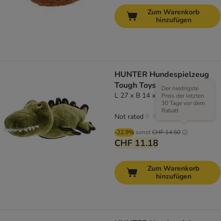
Zum Warenkorb
hinzufügen
HUNTER Hundespielzeug
Tough Toys Krokodil
Der niedrigste
L 27 x B 14 x H 11 cm
Preis der letzten
30 Tage vor dem
Rabatt
Not rated
-22.9%
sonst
CHF 14.50
CHF 11.18
Zum Warenkorb
hinzufügen