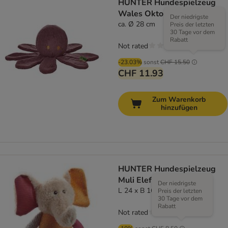
HUNTER Hundespielzeug
Wales Oktopus
Der niedrigste
ca. Ø 28 cm
Preis der letzten
30 Tage vor dem
Rabatt
Not rated
-23.03%
sonst
CHF 15.50
CHF 11.93
Zum Warenkorb
hinzufügen
HUNTER Hundespielzeug
Muli Elefant
Der niedrigste
L 24 x B 16 x H 6 cm
Preis der letzten
30 Tage vor dem
Rabatt
Not rated