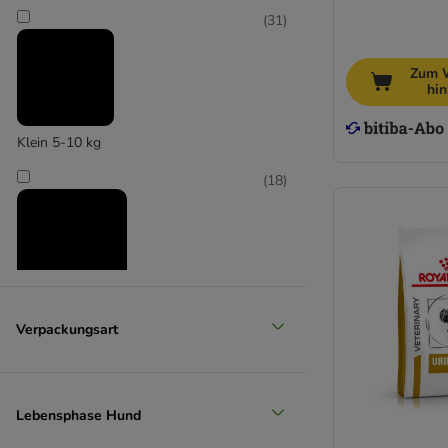
(
31
)
Zum 
hi
Klein 5-10 kg
(
18
)
Mittel 11-25 kg
Verpackungsart
(
17
)
Lebensphase Hund