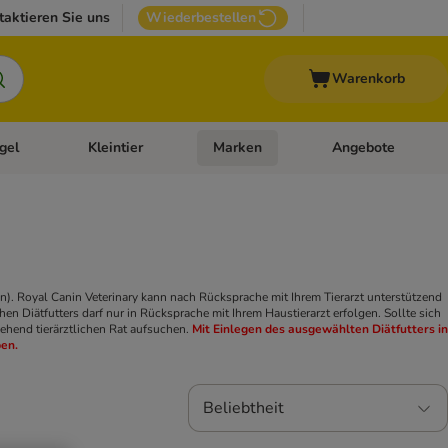
taktieren Sie uns
Wiederbestellen
Warenkorb
gel
Kleintier
Marken
Angebote
orie-Menü öffnen: Veterinär- und Diätfutter
Kategorie-Menü öffnen: Vogel
Kategorie-Menü öffnen: Kleintier
Kategorie-Menü öffn
en). Royal Canin Veterinary kann nach Rücksprache mit Ihrem Tierarzt unterstützend
en Diätfutters darf nur in Rücksprache mit Ihrem Haustierarzt erfolgen. Sollte sich
ehend tierärztlichen Rat aufsuchen.
Mit Einlegen des ausgewählten Diätfutters in
ben.
Beliebtheit