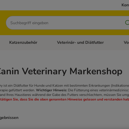
Kon
Suchen
Katzenzubehör
Veterinär- und Diätfutter
Vo
en: Hundezubehör
Kategorie-Menü öffnen: Katzenfutter
Kategorie-Menü öffnen: Katzenzubehör
Kateg
Canin Veterinary Markenshop
ry ist ein Diätfutter für Hunde und Katzen mit bestimmten Erkrankungen (Indikation
erapie gefüttert werden.
Wichtiger Hinweis:
Die Fütterung eines veterinärmedizinisch
and Ihres Haustieres während der Gabe des Futters verschlechtern, müssen Sie umg
tätigen Sie, dass Sie die oben genannten Hinweise gelesen und verstanden ha
rgebnissen