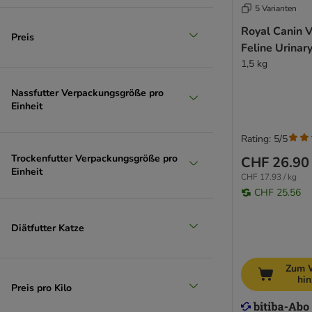
5 Varianten
Groß 26-45 kg
Royal Canin V
Preis
Feline Urinar
(
17
)
1,5 kg
Nassfutter Verpackungsgröße pro
Einheit
Rating: 5/5
Trockenfutter Verpackungsgröße pro
CHF 26.90
Extra-groß > 45 kg
Einheit
CHF 17.93 / kg
CHF 25.56
Diätfutter Katze
Zum 
hi
Preis pro Kilo