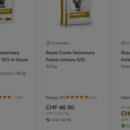
5 Varianten
5 
eterinary
Royal Canin Veterinary
Roya
y S/O in Sosse
Feline Urinary S/O
Feli
3,5 kg
Spar
se (12 x 85 g)
Rating: 5/5
Ratin
(
25
)
(
141
)
CHF 46.90
Einze
CH
CHF 13.40 / kg
CHF 44.56
CHF 1
C