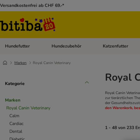
Versandkostenfrei ab CHF 69.-*
Hundefutter
Hundezubehör
Katzenfutter
Kategorie-Menü öffnen: Hundefutter
Kategorie-Menü öffn
Marken
Royal Canin Veterinary
Royal 
Kategorie
Royal Canin Veterina
zur tierärztlichen Th
Marken
der Gesundheitszust
Royal Canin Veterinary
den Warenkorb, bes
Calm
Cardiac
1 - 48 von 233 E
Dental
Diabetic