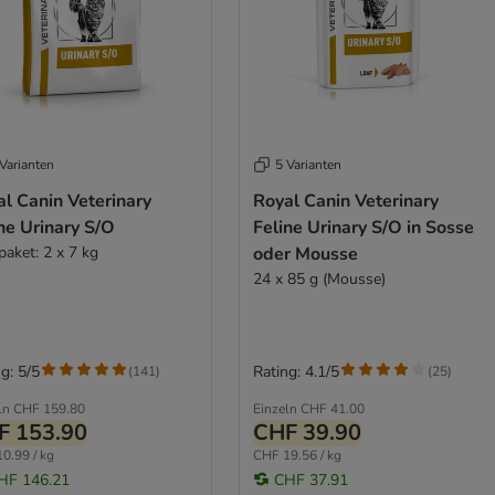
Varianten
5 Varianten
l Canin Veterinary
Royal Canin Veterinary
ne Urinary S/O
Feline Urinary S/O in Sosse
paket: 2 x 7 kg
oder Mousse
24 x 85 g (Mousse)
g: 5/5
Rating: 4.1/5
(
141
)
(
25
)
ln
CHF 159.80
Einzeln
CHF 41.00
F 153.90
CHF 39.90
0.99 / kg
CHF 19.56 / kg
HF 146.21
CHF 37.91