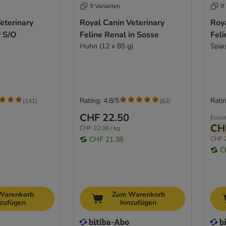
9 Varianten
9 
eterinary
Royal Canin Veterinary
Roya
y S/O
Feline Renal in Sosse
Feli
Huhn (12 x 85 g)
Spar
Rating: 4.8/5
Ratin
(
141
)
(
62
)
CHF 22.50
Einze
CH
CHF 22.06 / kg
CHF 21.38
CHF 2
C
Warenkorb
Zum Warenkorb
nzufügen
hinzufügen