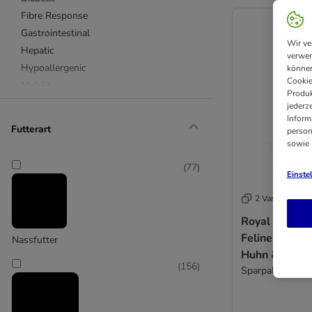
Fibre Response
Gastrointestinal
Wir ve
Hepatic
verwen
Hypoallergenic
können
Cookie
Mobility
Produk
Recovery
jederz
Inform
Renal
Futterart
person
Satiety Support
sowie
Sensitivity Control
(
77
)
Skin Care
Einste
Urinary
2 Varianten
Royal Canin V
Feline Sensiti
Nassfutter
Huhn & Reis 
(
156
)
Sparpaket: 24 x