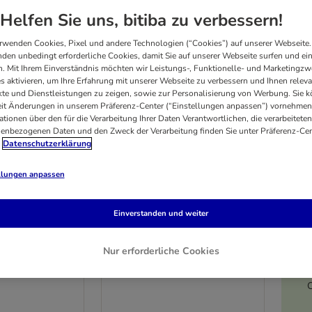
Helfen Sie uns, bitiba zu verbessern!
rwenden Cookies, Pixel und andere Technologien (“Cookies”) auf unserer Webseite.
den unbedingt erforderliche Cookies, damit Sie auf unserer Webseite surfen und ei
. Mit Ihrem Einverständnis möchten wir Leistungs-, Funktionelle- und Marketingzw
s aktivieren, um Ihre Erfahrung mit unserer Webseite zu verbessern und Ihnen relev
te und Dienstleistungen zu zeigen, sowie zur Personalisierung von Werbung. Sie 
eit Änderungen in unserem Präferenz-Center (“Einstellungen anpassen”) vornehmen
ationen über den für die Verarbeitung Ihrer Daten Verantwortlichen, die verarbeiteten
enbezogenen Daten und den Zweck der Verarbeitung finden Sie unter Präferenz-Cen
Datenschutzerklärung
llungen anpassen
5 Varianten
Einverstanden und weiter
eterinary
Royal Canin Veterinary
vity Control
Feline Urinary S/O in Sosse
Nur erforderliche Cookies
in Sosse
oder Mousse
 85 g
Häppchen in Sosse (24 x 85 g)
C