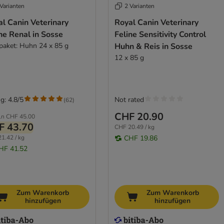
Varianten
2 Varianten
l Canin Veterinary
Royal Canin Veterinary
ne Renal in Sosse
Feline Sensitivity Control
paket: Huhn 24 x 85 g
Huhn & Reis in Sosse
12 x 85 g
g: 4.8/5
Not rated
(
62
)
CHF 20.90
ln
CHF 45.00
F 43.70
CHF 20.49 / kg
1.42 / kg
CHF 19.86
HF 41.52
Zum Warenkorb
Zum Warenkorb
hinzufügen
hinzufügen