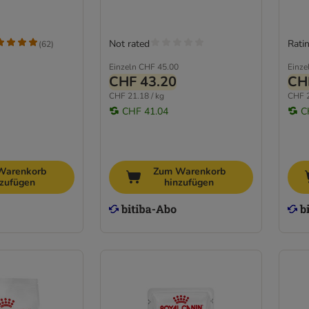
Not rated
Ratin
(
62
)
Einzeln
CHF 45.00
Einze
CHF 43.20
CH
CHF 21.18 / kg
CHF 2
CHF 41.04
C
Warenkorb
Zum Warenkorb
nzufügen
hinzufügen