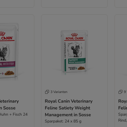
3 Varianten
9 
eterinary
Royal Canin Veterinary
Roya
in Sosse
Feline Satiety Weight
Feli
Huhn + Fisch 24
Management in Sosse
Spar
Rind,
Sparpaket: 24 x 85 g