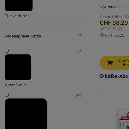
Not rated
Trockenfutter
Einzeln
CHF 41.80
CHF 38.20
CHF 18.73 / kg
CHF 36.29
Lebensphase Katze
(
3
)
Zum 
hi
Kitten/Junior
(
77
)