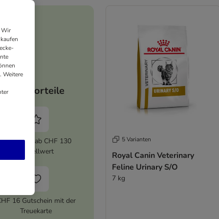
 Wir
nkaufen
ecke-
ante
können
. Weitere
Ihre Vorteile
ter
5 Varianten
5% Rabatt ab CHF 130
Bestellwert
Royal Canin Veterinary
Feline Urinary S/O
7 kg
HF 16 Gutschein mit der
Treuekarte