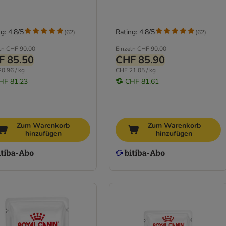
g: 4.8/5
Rating: 4.8/5
(
62
)
(
62
)
ln
CHF 90.00
Einzeln
CHF 90.00
F 85.50
CHF 85.90
0.96 / kg
CHF 21.05 / kg
HF 81.23
CHF 81.61
Zum Warenkorb
Zum Warenkorb
hinzufügen
hinzufügen