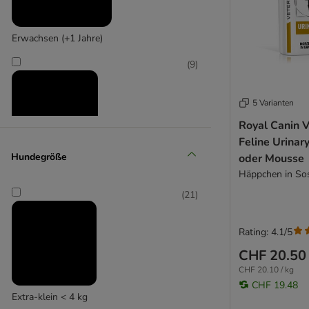
Erwachsen (+1 Jahre)
(
9
)
5 Varianten
Royal Canin V
Feline Urinar
Hundegröße
oder Mousse
Senior (+10 Jahre)
Häppchen in Sos
(
21
)
Rating: 4.1/5
CHF 20.50
CHF 20.10 / kg
CHF 19.48
Extra-klein < 4 kg