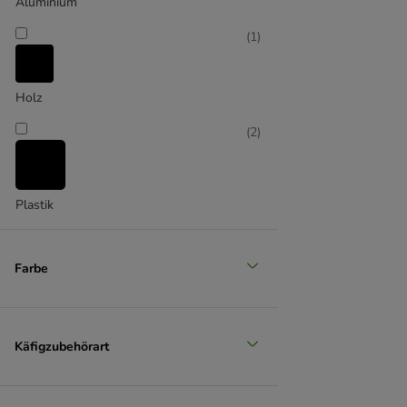
Aluminium
(
1
)
Holz
(
2
)
Plastik
Farbe
Käfigzubehörart