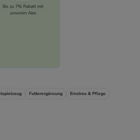
Bis zu 7% Rabatt mit
unserem Abo
lspielzeug
Futterergänzung
Einstreu & Pflege