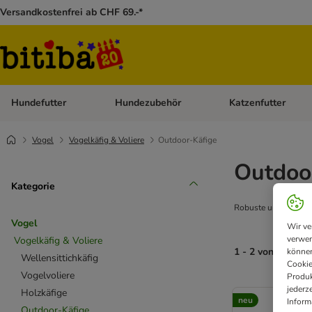
Versandkostenfrei ab CHF 69.-*
Hundefutter
Hundezubehör
Katzenfutter
Kategorie-Menü öffnen: Hundefutter
Kategorie-Menü öffn
Vogel
Vogelkäfig & Voliere
Outdoor-Käfige
Outdoo
Kategorie
Robuste und wetterfe
Vogel
Wir ve
verwen
Vogelkäfig & Voliere
1 - 2 von 2 Erge
können
Wellensittichkäfig
Cookie
Vogelvoliere
Produk
jederz
Holzkäfige
neu
Inform
Outdoor-Käfige