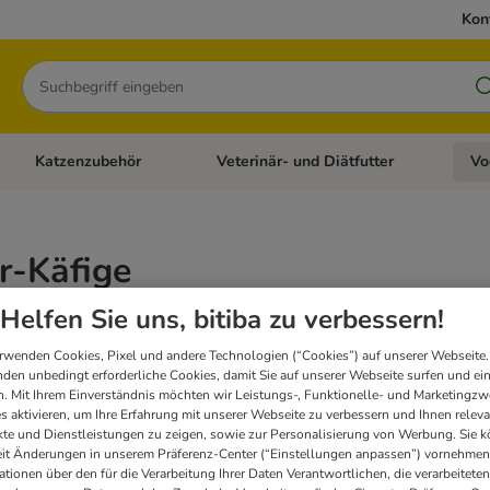
Kon
Suchen
Katzenzubehör
Veterinär- und Diätfutter
Vo
en: Hundezubehör
Kategorie-Menü öffnen: Katzenfutter
Kategorie-Menü öffnen: Katzenzubehör
Kateg
r-Käfige
Helfen Sie uns, bitiba zu verbessern!
ste Käfige für Vögel sowie Hühnerställe bieten auch gleichzeitig einen Schutz vor R
rwenden Cookies, Pixel und andere Technologien (“Cookies”) auf unserer Webseite.
den unbedingt erforderliche Cookies, damit Sie auf unserer Webseite surfen und ei
bnissen
. Mit Ihrem Einverständnis möchten wir Leistungs-, Funktionelle- und Marketingzw
s aktivieren, um Ihre Erfahrung mit unserer Webseite zu verbessern und Ihnen relev
te und Dienstleistungen zu zeigen, sowie zur Personalisierung von Werbung. Sie 
eit Änderungen in unserem Präferenz-Center (“Einstellungen anpassen”) vornehmen
neu
ationen über den für die Verarbeitung Ihrer Daten Verantwortlichen, die verarbeiteten