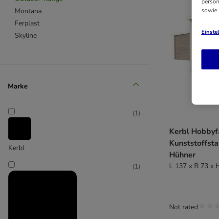
person
sowie
Montana
Ferplast
Einste
Skyline
Marke
(
1
)
Kerbl Hobby
Kunststoffsta
Kerbl
Hühner
L 137 x B 73 x 
(
1
)
Not rated