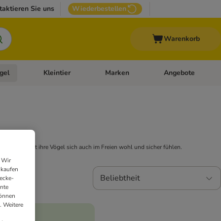
taktieren Sie uns
Wiederbestellen
Warenkorb
gel
Kleintier
Marken
Angebote
orie-Menü öffnen: Veterinär- und Diätfutter
Kategorie-Menü öffnen: Vogel
Kategorie-Menü öffnen: Kleintier
Kategorie-Menü öffn
äubern, damit ihre Vögel sich auch im Freien wohl und sicher fühlen.
 Wir
nkaufen
Beliebtheit
ecke-
ante
können
. Weitere