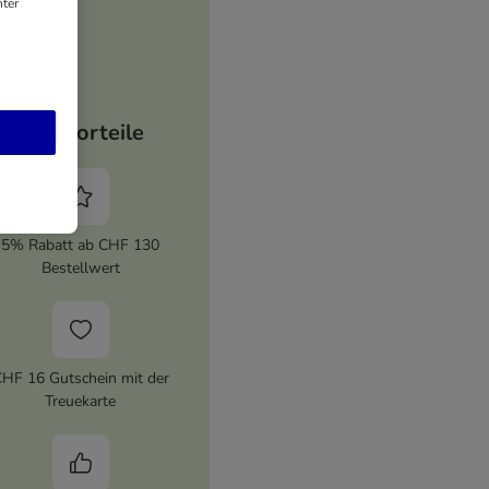
ter
Ihre Vorteile
5% Rabatt ab CHF 130
Bestellwert
HF 16 Gutschein mit der
Treuekarte