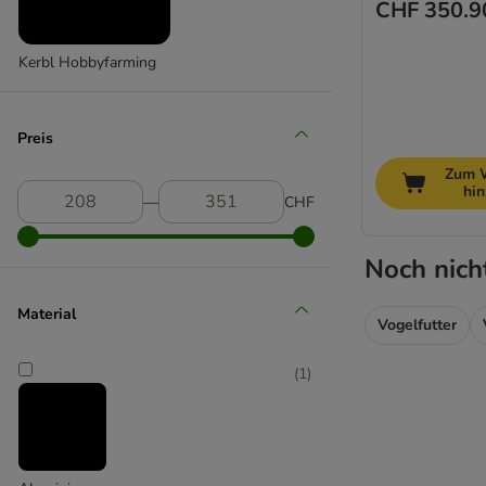
CHF 350.9
Kerbl Hobbyfarming
Preis
Zum 
hi
―
CHF
Noch nich
Material
Vogelfutter
(
1
)