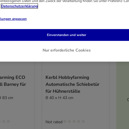
enbezogenen Daten und den Zweck der Verarbeitung finden Sie unter Präferenz-Cen
Datenschutzerklärung
llungen anpassen
Einverstanden und weiter
Nur erforderliche Cookies
farming ECO
Kerbl Hobbyfarming
ll Barney für
Automatische Schiebetür
für Hühnerställe
H 83 cm
B 40 x H 43 cm
C
Not rated