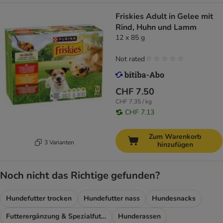
Friskies Adult in Gelee mit
Rind, Huhn und Lamm
12 x 85 g
Not rated
CHF 7.50
CHF 7.35 / kg
CHF 7.13
Zum Warenkorb
3 Varianten
hinzufügen
Noch nicht das Richtige gefunden?
Hundefutter trocken
Hundefutter nass
Hundesnacks
Futterergänzung & Spezialfutter
Hunderassen