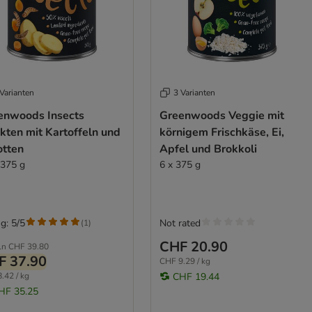
Varianten
3 Varianten
enwoods Insects
Greenwoods Veggie mit
kten mit Kartoffeln und
körnigem Frischkäse, Ei,
otten
Apfel und Brokkoli
 375 g
6 x 375 g
g: 5/5
Not rated
(
1
)
CHF 20.90
ln
CHF 39.80
F 37.90
CHF 9.29 / kg
.42 / kg
CHF 19.44
HF 35.25