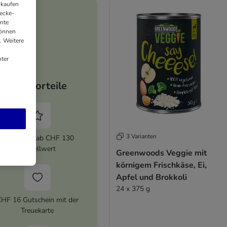
nkaufen
ecke-
ante
können
. Weitere
ter
Ihre Vorteile
3 Varianten
5% Rabatt ab CHF 130
Bestellwert
Greenwoods Veggie mit
körnigem Frischkäse, Ei,
Apfel und Brokkoli
24 x 375 g
HF 16 Gutschein mit der
Treuekarte