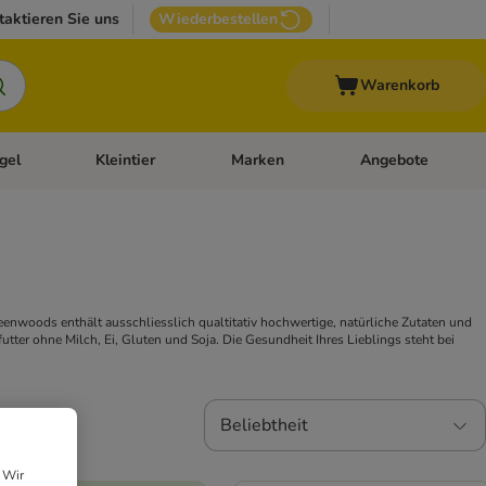
taktieren Sie uns
Wiederbestellen
Warenkorb
gel
Kleintier
Marken
Angebote
orie-Menü öffnen: Veterinär- und Diätfutter
Kategorie-Menü öffnen: Vogel
Kategorie-Menü öffnen: Kleintier
Kategorie-Menü öffn
enwoods enthält ausschliesslich qualtitativ hochwertige, natürliche Zutaten und
tter ohne Milch, Ei, Gluten und Soja. Die Gesundheit Ihres Lieblings steht bei
Beliebtheit
 Wir