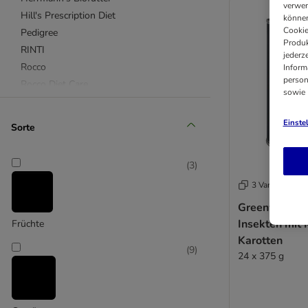
verwen
Hill's Prescription Diet
können
Cookie
Pedigree
Produk
RINTI
jederz
Rocco
Inform
person
Rocco Diet Care
sowie
Royal Canin
Terra Canis
Einste
Sorte
Wolf of Wilderness
(
3
)
Advance Veterinary Diet
3 Varianten
Almo Nature
alpha spirit
Greenwoods I
Insekten mit 
animonda Integra Protect
Früchte
Karotten
Applaws
(
9
)
24 x 375 g
Arquivet
Barking Heads
Belcando