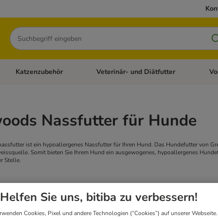
Kon
Suchen
Katzenzubehör
Veterinär- und Diätfutter
Vo
en: Hundezubehör
Kategorie-Menü öffnen: Katzenfutter
Kategorie-Menü öffnen: Katzenzubehör
Kateg
oods Nassfutter für Hunde
futter ist ein hypoallergenes Nassfutter für Ihren Hund. Das Hundefutter von Gre
iweissquelle. Somit bieten Sie Ihrem Hund ein ausgewogenes, hypoallergenes Hundefu
 Stelle.
bnissen
Helfen Sie uns, bitiba zu verbessern!
rwenden Cookies, Pixel und andere Technologien (“Cookies”) auf unserer Webseite.