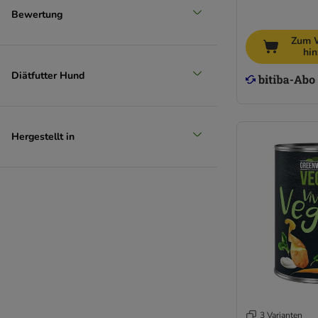
Nature's Variety
Bewertung
Pan Mięsko
Purbello
Zum 
hi
Pure Nature
PURINA PRO PLAN Veterinary Diets
Diätfutter Hund
Purina ONE
PURINA PRO PLAN
Purizon
Hergestellt in
Rafi
RINTI Canine Diet
Rosie's Farm
Royal Canin CARE Nutrition
Royal Canin Veterinary
Schesir
Smølke
STRAYZ
Taste of the Wild
Ultima
3 Varianten