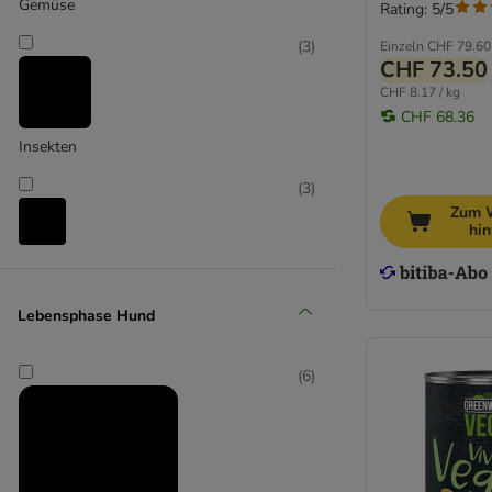
Best Nature
Gemüse
Rating: 5/5
bosch
(
3
)
Einzeln
CHF 79.60
Briantos
CHF 73.50
Brit
CHF 8.17 / kg
BugBell
CHF 68.36
Burns
Insekten
Butcher's
(
3
)
Carnilove
Zum 
Concept for Life Veterinary Diet
hi
Crave
Käse
Disugual
DOGGY DOG
Lebensphase Hund
Dolina Noteci
Dog's Love
(
6
)
Encore
Eukanuba
Exclusion Diet
Forza10