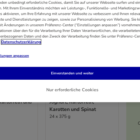
den unbedingt erforderliche Cookies, damit Sie auf unserer Webseite surfen und ei
. Mit Ihrem Einverständnis möchten wir Leistungs-, Funktionelle- und Marketingzw
s aktivieren, um Ihre Erfahrung mit unserer Webseite zu verbessern und Ihnen relev
te und Dienstleistungen zu zeigen, sowie zur Personalisierung von Werbung. Sie 
eit Änderungen in unserem Präferenz-Center (“Einstellungen anpassen”) vornehmen
ationen über den für die Verarbeitung Ihrer Daten Verantwortlichen, die verarbeiteten
enbezogenen Daten und den Zweck der Verarbeitung finden Sie unter Präferenz-Cen
Datenschutzerklärung
llungen anpassen
Einverstanden und weiter
3 Varianten
Nur erforderliche Cookies
nsects
Greenwoods Veggie mit
Kartoffeln und
Joghurt, Kartoffeln,
Karotten und Spinat
24 x 375 g
C