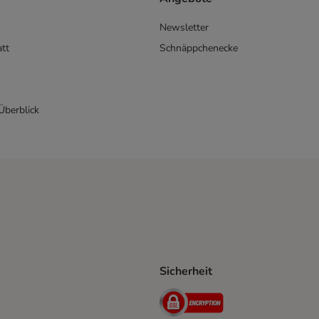
Newsletter
att
Schnäppchenecke
 Überblick
Sicherheit
Shipping Method
D Shipping Method
Security