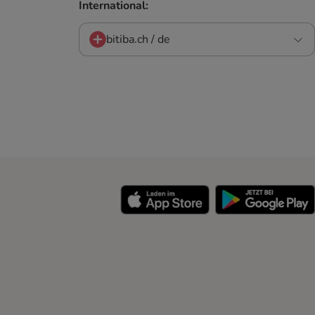
International:
bitiba.ch / de