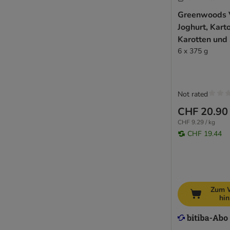
Virbac
Greenwoods 
Wellness Core
Joghurt, Karto
Wiejska Zagroda
Karotten und 
WOW
6 x 375 g
Yarrah Biofutter
Getreidefreies Hundefutter
Not rated
Sparpakete
Probierpakete
CHF 20.90
CHF 9.29 / kg
CHF 19.44
Zum 
hi