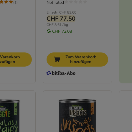
Not rated
(
1
)
Einzeln
CHF 83.60
CHF 77.50
CHF 8.61 / kg
CHF 72.08
Warenkorb
Zum Warenkorb
nzufügen
hinzufügen