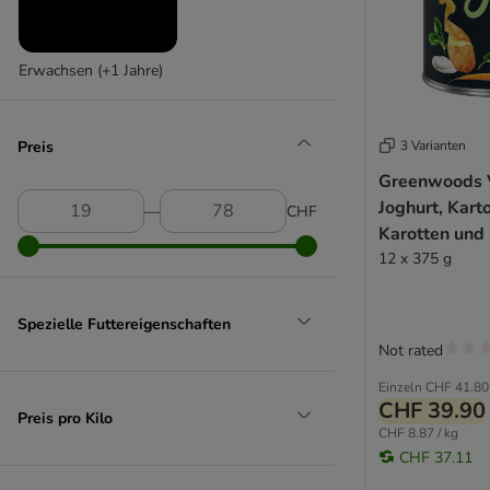
Friskies
GranataPet
GRAU
Erwachsen (+1 Jahre)
Greenwoods
Happy Dog
Hardys
Preis
3 Varianten
Hill's Science Plan
Greenwoods 
James Wellbeloved
Joghurt, Karto
―
CHF
Josera
Karotten und 
JosiDog
12 x 375 g
Lily´s Kitchen
Lucky Jim
Spezielle Futtereigenschaften
Lukullus Naturkost
Not rated
Lukullus Menu Gustico
MAC's
Einzeln
CHF 41.80
CHF 39.90
MAC's Vetcare
Preis pro Kilo
CHF 8.87 / kg
Mjamjam
CHF 37.11
Natural Trainer