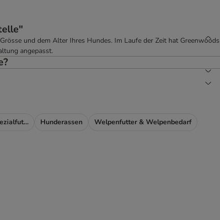
elle"
 Grösse und dem Alter Ihres Hundes. Im Laufe der Zeit hat Greenwoods
altung angepasst.
e?
Futterergänzung & Spezialfutter
Hunderassen
Welpenfutter & Welpenbedarf