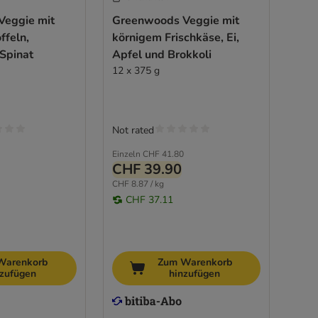
Veggie mit
Greenwoods Veggie mit
ffeln,
körnigem Frischkäse, Ei,
Spinat
Apfel und Brokkoli
12 x 375 g
Not rated
Einzeln
CHF 41.80
CHF 39.90
CHF 8.87 / kg
CHF 37.11
Warenkorb
Zum Warenkorb
nzufügen
hinzufügen