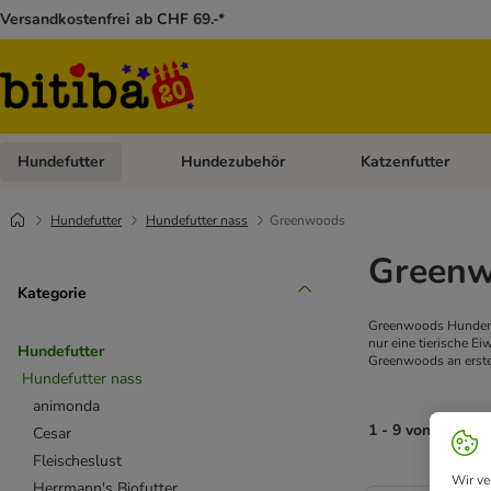
Versandkostenfrei ab CHF 69.-*
Hundefutter
Hundezubehör
Katzenfutter
Kategorie-Menü öffnen: Hundefutter
Kategorie-Menü öffn
Hundefutter
Hundefutter nass
Greenwoods
Greenw
Kategorie
Greenwoods Hundenass
nur eine tierische E
Hundefutter
Greenwoods an erster
Hundefutter nass
animonda
1 - 9 von 9 Erge
Cesar
Fleischeslust
Wir ve
Herrmann's Biofutter