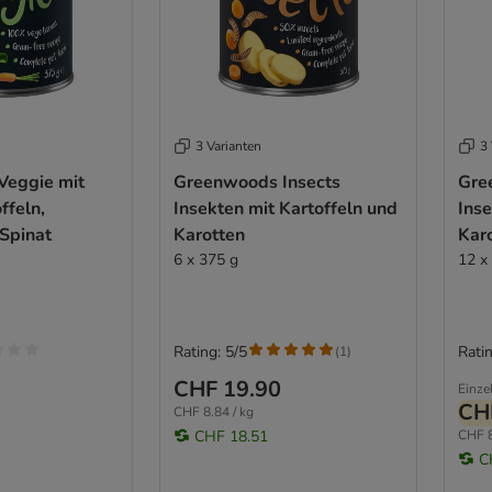
3 Varianten
3 
Veggie mit
Greenwoods Insects
Gre
ffeln,
Insekten mit Kartoffeln und
Inse
Spinat
Karotten
Kar
6 x 375 g
12 x
Rating: 5/5
Ratin
(
1
)
CHF 19.90
Einze
CH
CHF 8.84 / kg
CHF 18.51
CHF 8
C