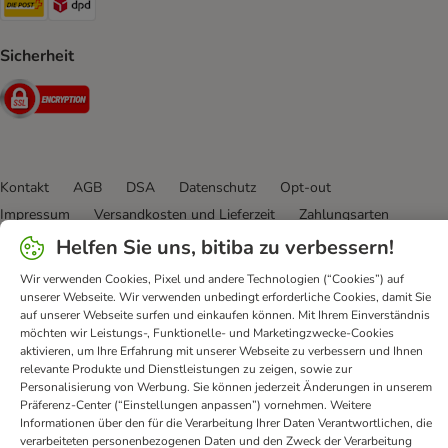
Sicherheit
Security
Kontakt
AGB
DSA
Datenschutz
Opt-out
Impressum
Versandkosten und Lieferzeit
Zahlungsarten
Vertrag widerrufen
Entsorgungs- und Umweltbestimmungen
Helfen Sie uns, bitiba zu verbessern!
Erklärung zur Barrierefreiheit
Wir verwenden Cookies, Pixel und andere Technologien (“Cookies”) auf
unserer Webseite. Wir verwenden unbedingt erforderliche Cookies, damit Sie
bitiba GmbH
2026
auf unserer Webseite surfen und einkaufen können. Mit Ihrem Einverständnis
möchten wir Leistungs-, Funktionelle- und Marketingzwecke-Cookies
aktivieren, um Ihre Erfahrung mit unserer Webseite zu verbessern und Ihnen
relevante Produkte und Dienstleistungen zu zeigen, sowie zur
Personalisierung von Werbung. Sie können jederzeit Änderungen in unserem
Präferenz-Center (“Einstellungen anpassen”) vornehmen. Weitere
Informationen über den für die Verarbeitung Ihrer Daten Verantwortlichen, die
verarbeiteten personenbezogenen Daten und den Zweck der Verarbeitung