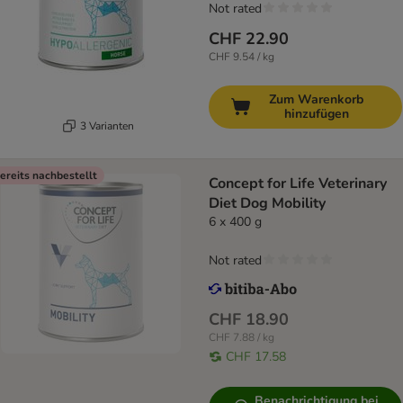
Not rated
CHF 22.90
CHF 9.54 / kg
Zum Warenkorb
hinzufügen
3 Varianten
ereits nachbestellt
Concept for Life Veterinary
Diet Dog Mobility
6 x 400 g
Not rated
CHF 18.90
CHF 7.88 / kg
CHF 17.58
Benachrichtigung bei