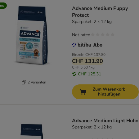
eu
Advance Medium Puppy
Protect
Sparpaket: 2 x 12 kg
Not rated
Einzeln
CHF 137.80
CHF 131.90
CHF 5.50 / kg
CHF 125.31
2 Varianten
Zum Warenkorb
hinzufügen
Advance Medium Light Huhn
Sparpaket: 2 x 12 kg