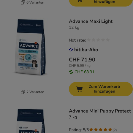
hinzufügen
6 Varianten
Advance Maxi Light
12 kg
Not rated
CHF 71.90
CHF 5.99 / kg
CHF 68.31
Zum Warenkorb
hinzufügen
2 Varianten
Advance Mini Puppy Protect
7 kg
Rating: 5/5
(
2
)