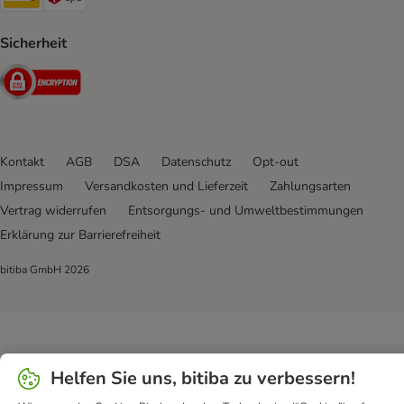
Sicherheit
Security
Kontakt
AGB
DSA
Datenschutz
Opt-out
Impressum
Versandkosten und Lieferzeit
Zahlungsarten
Vertrag widerrufen
Entsorgungs- und Umweltbestimmungen
Erklärung zur Barrierefreiheit
bitiba GmbH
2026
Helfen Sie uns, bitiba zu verbessern!