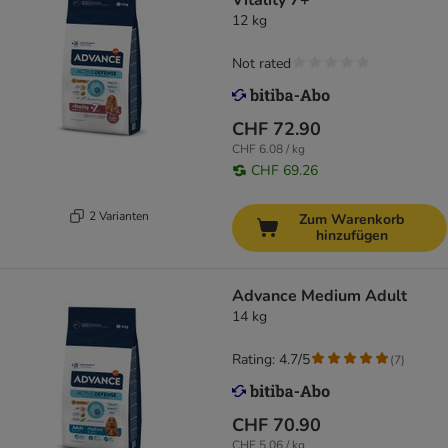
Vitality 7+
12 kg
Not rated
CHF 72.90
CHF 6.08 / kg
CHF 69.26
2 Varianten
Zum Warenkorb
hinzufügen
Advance Medium Adult
14 kg
Rating: 4.7/5
(
7
)
CHF 70.90
CHF 5.06 / kg