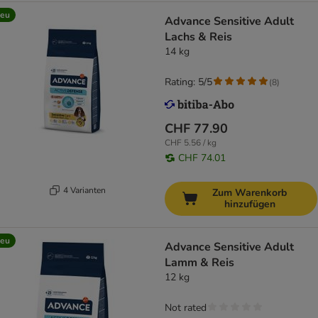
eu
Advance Sensitive Adult
Lachs & Reis
14 kg
Rating: 5/5
(
8
)
CHF 77.90
CHF 5.56 / kg
CHF 74.01
4 Varianten
Zum Warenkorb
hinzufügen
eu
Advance Sensitive Adult
Lamm & Reis
12 kg
Not rated