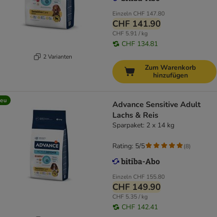
Einzeln
CHF 147.80
CHF 141.90
CHF 5.91 / kg
CHF 134.81
2 Varianten
Zum Warenkorb
hinzufügen
eu
Advance Sensitive Adult
Lachs & Reis
Sparpaket: 2 x 14 kg
Rating: 5/5
(
8
)
Einzeln
CHF 155.80
CHF 149.90
CHF 5.35 / kg
CHF 142.41