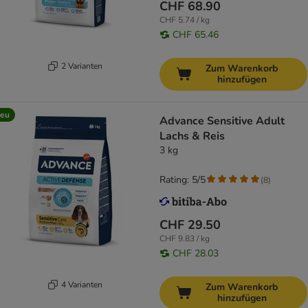
CHF 68.90
CHF 5.74 / kg
CHF 65.46
2 Varianten
Zum Warenkorb
hinzufügen
eu
Advance Sensitive Adult
Lachs & Reis
3 kg
Rating: 5/5
(
8
)
CHF 29.50
CHF 9.83 / kg
CHF 28.03
4 Varianten
Zum Warenkorb
hinzufügen