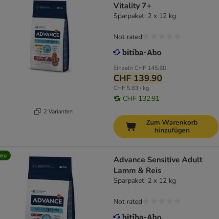
Vitality 7+
Sparpaket: 2 x 12 kg
Not rated
Einzeln
CHF 145.80
CHF 139.90
CHF 5.83 / kg
CHF 132.91
2 Varianten
Zum Warenkorb
hinzufügen
eu
Advance Sensitive Adult
Lamm & Reis
Sparpaket: 2 x 12 kg
Not rated