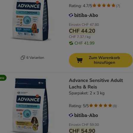
Rating: 4.7/5
(
7
)
Einzeln
CHF 47.80
CHF 44.20
CHF 7.37 / kg
CHF 41.99
Zum Warenkorb
6 Varianten
hinzufügen
eu
Advance Sensitive Adult
Lachs & Reis
Sparpaket: 2 x 3 kg
Rating: 5/5
(
8
)
Einzeln
CHF 59.00
CHF 54.90