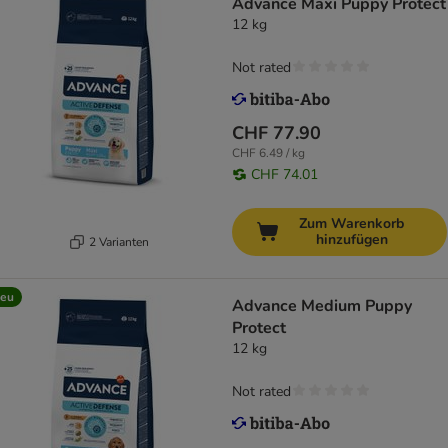
Advance Maxi Puppy Protect
12 kg
Not rated
CHF 77.90
CHF 6.49 / kg
CHF 74.01
Zum Warenkorb
hinzufügen
2 Varianten
eu
Advance Medium Puppy
Protect
12 kg
Not rated