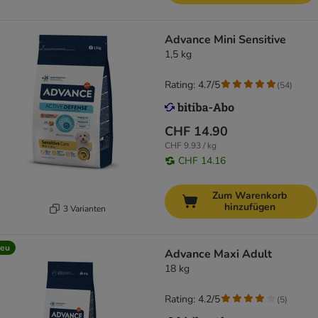
Advance Mini Sensitive
1,5 kg
Rating: 4.7/5
(
54
)
CHF 14.90
CHF 9.93 / kg
CHF 14.16
Zum Warenkorb
hinzufügen
3 Varianten
eu
Advance Maxi Adult
18 kg
Rating: 4.2/5
(
5
)