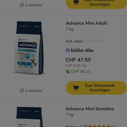
hinzufügen
2 Varianten
Advance Mini Adult
7 kg
Not rated
CHF 47.50
CHF 6.79 / kg
CHF 45.13
Zum Warenkorb
hinzufügen
2 Varianten
Advance Mini Sensitive
7 kg
Rating: 4.7/5
(
54
)