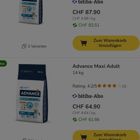
CHF 87.90
CHF 4.88 / kg
CHF 83.51
Zum Warenkorb
hinzufügen
2 Varianten
eu
Advance Maxi Adult
14 kg
Rating: 4.2/5
(
5
)
CHF 64.90
CHF 4.64 / kg
CHF 61.66
Zum Warenkorb
hinzufügen