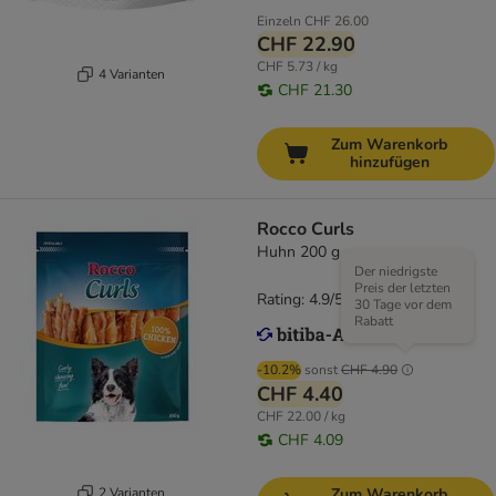
Einzeln
CHF 26.00
CHF 22.90
CHF 5.73 / kg
4 Varianten
CHF 21.30
Zum Warenkorb
hinzufügen
Rocco Curls
Huhn 200 g
Der niedrigste
Preis der letzten
Rating: 4.9/5
(
14
)
30 Tage vor dem
Rabatt
-10.2%
sonst
CHF 4.90
CHF 4.40
CHF 22.00 / kg
CHF 4.09
2 Varianten
Zum Warenkorb