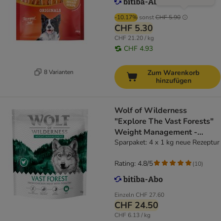
-10.17%
sonst
CHF 5.90
CHF 5.30
CHF 21.20 / kg
CHF 4.93
8 Varianten
Zum Warenkorb
hinzufügen
Wolf of Wilderness
"Explore The Vast Forests"
Weight Management -
getreidefrei
Sparpaket: 4 x 1 kg neue Rezeptur
Rating: 4.8/5
(
10
)
Einzeln
CHF 27.60
CHF 24.50
CHF 6.13 / kg