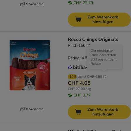
CHF 22.79
5 Varianten
Zum Warenkorb
hinzufügen
Rocco Chings Originals
Rind (150 g)
Der niedrigste
Preis der letzten
Rating: 4.8/5
(
117
)
30 Tage vor dem
Rabatt
-10%
sonst
CHF 4.50
CHF 4.05
CHF 27.00 / kg
CHF 3.77
8 Varianten
Zum Warenkorb
hinzufügen