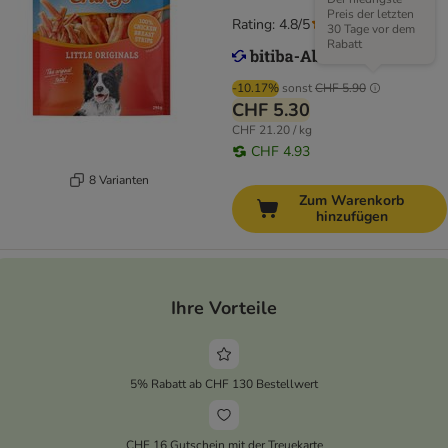
Preis der letzten
Rating: 4.8/5
(
117
)
30 Tage vor dem
Rabatt
-10.17%
sonst
CHF 5.90
CHF 5.30
CHF 21.20 / kg
CHF 4.93
8 Varianten
Zum Warenkorb
hinzufügen
Ihre Vorteile
5% Rabatt ab CHF 130 Bestellwert
CHF 16 Gutschein mit der Treuekarte