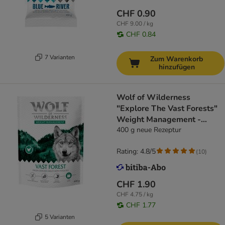
CHF 0.90
CHF 9.00 / kg
CHF 0.84
7 Varianten
Zum Warenkorb
hinzufügen
Wolf of Wilderness
"Explore The Vast Forests"
Weight Management -
getreidefrei
400 g neue Rezeptur
Rating: 4.8/5
(
10
)
CHF 1.90
CHF 4.75 / kg
CHF 1.77
5 Varianten