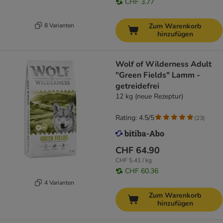
CHF 3.77
8 Varianten
Zum Warenkorb
hinzufügen
Wolf of Wilderness Adult
"Green Fields" Lamm -
getreidefrei
12 kg (neue Rezeptur)
Rating: 4.5/5
(
23
)
CHF 64.90
CHF 5.41 / kg
CHF 60.36
4 Varianten
Zum Warenkorb
hinzufügen