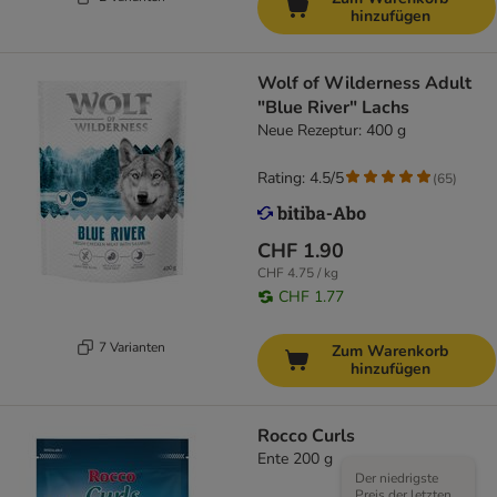
hinzufügen
Wolf of Wilderness Adult
"Blue River" Lachs
Neue Rezeptur: 400 g
Rating: 4.5/5
(
65
)
CHF 1.90
CHF 4.75 / kg
CHF 1.77
7 Varianten
Zum Warenkorb
hinzufügen
Rocco Curls
Ente 200 g
Der niedrigste
Preis der letzten