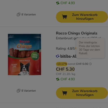
CHF 4.93
8 Varianten
Zum Warenkorb
hinzufügen
Rocco Chings Originals
Entenbrust getrocknet (250 g)
Der niedrigste
Preis der letzten
Rating: 4.8/5
(
117
)
30 Tage vor dem
Rabatt
-10.17%
sonst
CHF 5.90
CHF 5.30
CHF 21.20 / kg
CHF 4.93
8 Varianten
Zum Warenkorb
hinzufügen