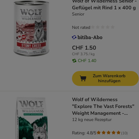
Wolf of Wilderness Senior -
Geflügel mit Rind 1 x 400 g
Senior
Not rated
CHF 1.50
CHF 3.75 / kg
CHF 1.40
Zum Warenkorb
hinzufügen
Wolf of Wilderness
"Explore The Vast Forests"
Weight Management -
getreidefrei
12 kg neue Rezeptur
Rating: 4.8/5
(
10
)