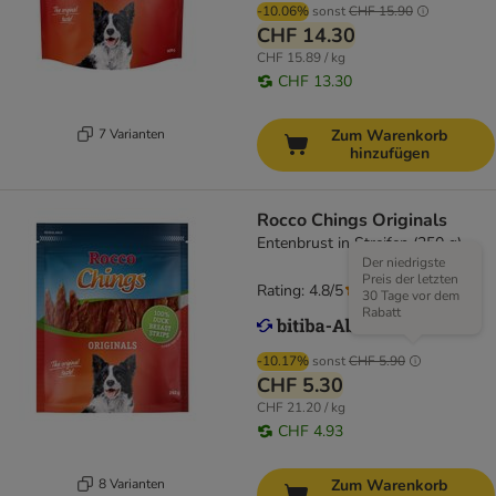
-10.06%
sonst
CHF 15.90
CHF 14.30
CHF 15.89 / kg
CHF 13.30
7 Varianten
Zum Warenkorb
hinzufügen
Rocco Chings Originals
Entenbrust in Streifen (250 g)
Der niedrigste
Preis der letzten
Rating: 4.8/5
(
117
)
30 Tage vor dem
Rabatt
-10.17%
sonst
CHF 5.90
CHF 5.30
CHF 21.20 / kg
CHF 4.93
8 Varianten
Zum Warenkorb