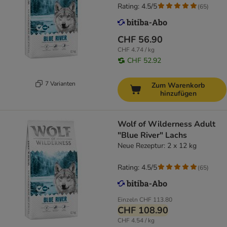
Rating: 4.5/5
(
65
)
CHF 56.90
CHF 4.74 / kg
CHF 52.92
7 Varianten
Zum Warenkorb
hinzufügen
Wolf of Wilderness Adult
"Blue River" Lachs
Neue Rezeptur: 2 x 12 kg
Rating: 4.5/5
(
65
)
Einzeln
CHF 113.80
CHF 108.90
CHF 4.54 / kg