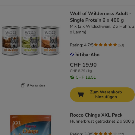
Wolf of Wilderness Adult -
Single Protein 6 x 400 g
Mix (2 x Wildschwein, 2 x Huhn, 2
x Lamm)
Rating: 4.7/5
(
53
)
CHF 19.90
CHF 8.29 / kg
CHF 18.51
9 Varianten
Zum Warenkorb
hinzufügen
Rocco Chings XXL Pack
Hühnerbrust getrocknet 2 x 900 g
Rating: 3.8/5
(
77
)