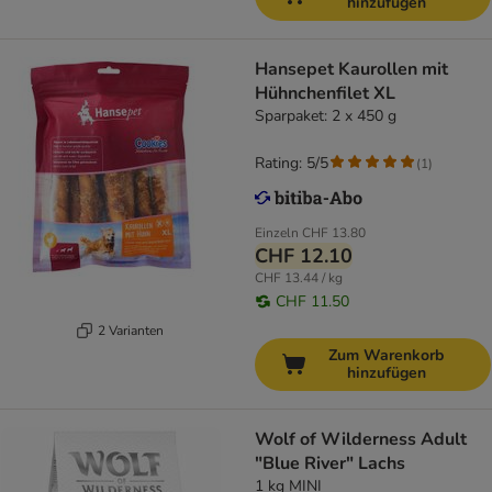
hinzufügen
Hansepet Kaurollen mit
Hühnchenfilet XL
Sparpaket: 2 x 450 g
Rating: 5/5
(
1
)
Einzeln
CHF 13.80
CHF 12.10
CHF 13.44 / kg
CHF 11.50
2 Varianten
Zum Warenkorb
hinzufügen
Wolf of Wilderness Adult
"Blue River" Lachs
1 kg MINI