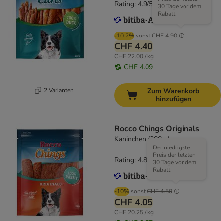
Rating: 4.9/5
(
14
)
30 Tage vor dem
Rabatt
-10.2%
sonst
CHF 4.90
CHF 4.40
CHF 22.00 / kg
CHF 4.09
2 Varianten
Zum Warenkorb
hinzufügen
Rocco Chings Originals
Kaninchen (200 g)
Der niedrigste
Preis der letzten
Rating: 4.8/5
(
117
)
30 Tage vor dem
Rabatt
-10%
sonst
CHF 4.50
CHF 4.05
CHF 20.25 / kg