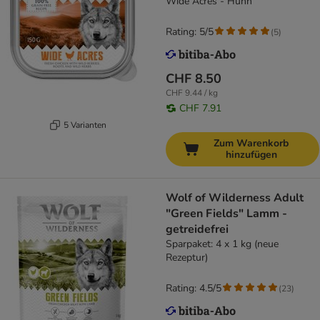
Wide Acres - Huhn
Rating: 5/5
(
5
)
CHF 8.50
CHF 9.44 / kg
CHF 7.91
5 Varianten
Zum Warenkorb
hinzufügen
Wolf of Wilderness Adult
"Green Fields" Lamm -
getreidefrei
Sparpaket: 4 x 1 kg (neue
Rezeptur)
Rating: 4.5/5
(
23
)