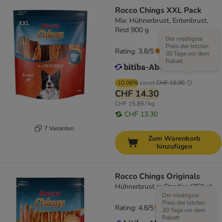
Rocco Chings XXL Pack
Mix: Hühnerbrust, Entenbrust,
Rind 900 g
Der niedrigste
Preis der letzten
Rating: 3.8/5
(
77
)
30 Tage vor dem
Rabatt
-10.06%
sonst
CHF 15.90
CHF 14.30
CHF 15.89 / kg
CHF 13.30
7 Varianten
Zum Warenkorb
hinzufügen
Rocco Chings Originals
Hühnerbrust in Streifen (250 g)
Der niedrigste
Preis der letzten
Rating: 4.8/5
(
117
)
30 Tage vor dem
Rabatt