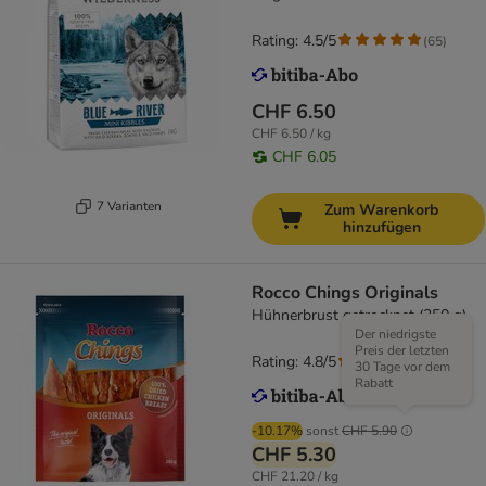
Rating: 4.5/5
(
65
)
CHF 6.50
CHF 6.50 / kg
CHF 6.05
7 Varianten
Zum Warenkorb
hinzufügen
Rocco Chings Originals
Hühnerbrust getrocknet (250 g)
Der niedrigste
Preis der letzten
Rating: 4.8/5
(
117
)
30 Tage vor dem
Rabatt
-10.17%
sonst
CHF 5.90
CHF 5.30
CHF 21.20 / kg