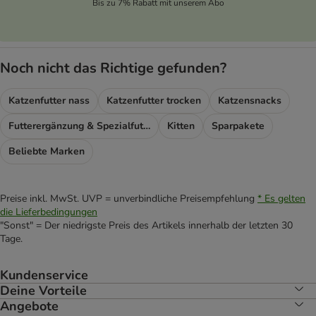
Bis zu 7% Rabatt mit unserem Abo
Noch nicht das Richtige gefunden?
Katzenfutter nass
Katzenfutter trocken
Katzensnacks
Futterergänzung & Spezialfutter
Kitten
Sparpakete
Beliebte Marken
Preise inkl. MwSt. UVP = unverbindliche Preisempfehlung
* Es gelten
die Lieferbedingungen
"Sonst" = Der niedrigste Preis des Artikels innerhalb der letzten 30
Tage.
Kundenservice
Deine Vorteile
Angebote