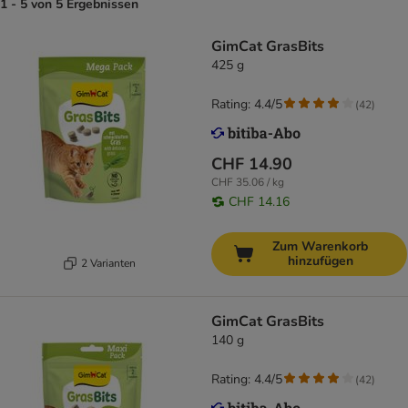
1 - 5 von 5 Ergebnissen
GimCat GrasBits
425 g
Rating: 4.4/5
(
42
)
CHF 14.90
CHF 35.06 / kg
CHF 14.16
Zum Warenkorb
hinzufügen
2 Varianten
GimCat GrasBits
140 g
Rating: 4.4/5
(
42
)