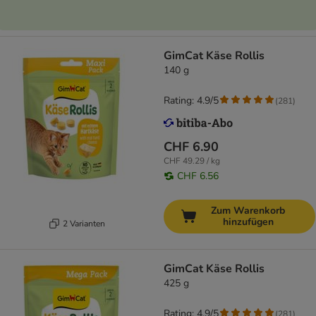
GimCat Käse Rollis
140 g
Rating: 4.9/5
(
281
)
CHF 6.90
CHF 49.29 / kg
CHF 6.56
Zum Warenkorb
hinzufügen
2 Varianten
GimCat Käse Rollis
425 g
Rating: 4.9/5
(
281
)