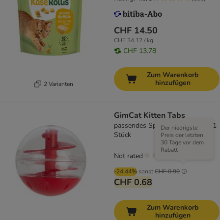
CHF 14.50
CHF 34.12 / kg
CHF 13.78
Zum Warenkorb
hinzufügen
2 Varianten
GimCat Kitten Tabs
passendes Spielzeug: Snackball 1
Der niedrigste
Stück
Preis der letzten
30 Tage vor dem
Rabatt
Not rated
-24.44%
sonst
CHF 0.90
CHF 0.68
Zum Warenkorb
hinzufügen