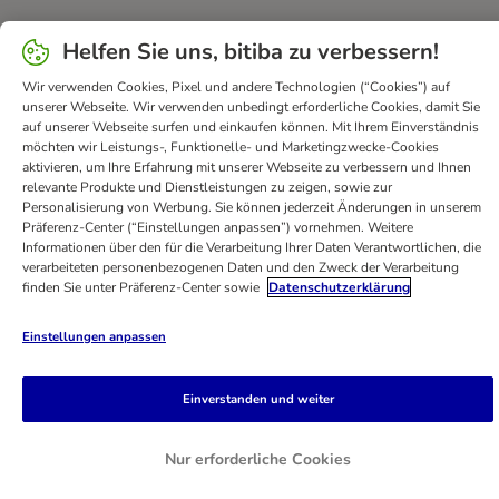
Sicherheit
Helfen Sie uns, bitiba zu verbessern!
Security
Wir verwenden Cookies, Pixel und andere Technologien (“Cookies”) auf
unserer Webseite. Wir verwenden unbedingt erforderliche Cookies, damit Sie
auf unserer Webseite surfen und einkaufen können. Mit Ihrem Einverständnis
möchten wir Leistungs-, Funktionelle- und Marketingzwecke-Cookies
aktivieren, um Ihre Erfahrung mit unserer Webseite zu verbessern und Ihnen
Kontakt
AGB
DSA
Datenschutz
Opt-out
relevante Produkte und Dienstleistungen zu zeigen, sowie zur
Personalisierung von Werbung. Sie können jederzeit Änderungen in unserem
Impressum
Versandkosten und Lieferzeit
Zahlungsarten
Präferenz-Center (“Einstellungen anpassen”) vornehmen. Weitere
Vertrag widerrufen
Entsorgungs- und Umweltbestimmungen
Informationen über den für die Verarbeitung Ihrer Daten Verantwortlichen, die
verarbeiteten personenbezogenen Daten und den Zweck der Verarbeitung
Erklärung zur Barrierefreiheit
finden Sie unter Präferenz-Center sowie
Datenschutzerklärung
bitiba GmbH
2026
Einstellungen anpassen
Einverstanden und weiter
Nur erforderliche Cookies