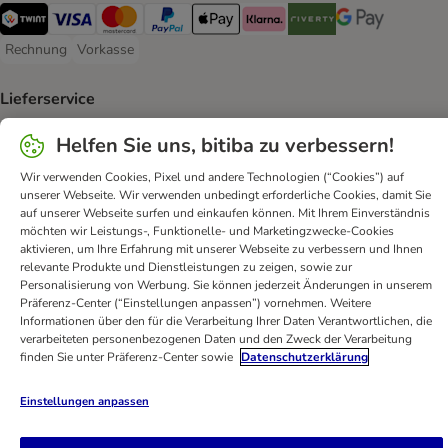
TWINT Payment Method
Visa Payment Method
MasterCard Payment Method
PayPal Payment Method
Apple Pay Payment Method
Klarna Payment Method
Riverty Payment Method
Google Pay Paym
Rechnung
Vorkasse
Rechnung Payment Method
Vorkasse Payment Method
Lieferservice
Die Post Shipping Method
DPD Shipping Method
Helfen Sie uns, bitiba zu verbessern!
Wir verwenden Cookies, Pixel und andere Technologien (“Cookies”) auf
Sicherheit
unserer Webseite. Wir verwenden unbedingt erforderliche Cookies, damit Sie
auf unserer Webseite surfen und einkaufen können. Mit Ihrem Einverständnis
Security
möchten wir Leistungs-, Funktionelle- und Marketingzwecke-Cookies
aktivieren, um Ihre Erfahrung mit unserer Webseite zu verbessern und Ihnen
relevante Produkte und Dienstleistungen zu zeigen, sowie zur
Personalisierung von Werbung. Sie können jederzeit Änderungen in unserem
Präferenz-Center (“Einstellungen anpassen”) vornehmen. Weitere
Kontakt
AGB
DSA
Datenschutz
Opt-out
Informationen über den für die Verarbeitung Ihrer Daten Verantwortlichen, die
verarbeiteten personenbezogenen Daten und den Zweck der Verarbeitung
Impressum
Versandkosten und Lieferzeit
Zahlungsarten
finden Sie unter Präferenz-Center sowie
Datenschutzerklärung
Vertrag widerrufen
Entsorgungs- und Umweltbestimmungen
Erklärung zur Barrierefreiheit
Einstellungen anpassen
bitiba GmbH
2026