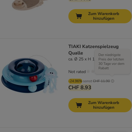
Zum Warenkorb
hinzufügen
TIAKI Katzenspielzeug
Qualle
Der niedrigste
ca. Ø 25 x H 13 cm
Preis der letzten
30 Tage vor dem
Rabatt
Not rated
-24.96%
sonst
CHF 11.90
CHF 8.93
Zum Warenkorb
hinzufügen