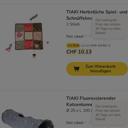
TIAKI Herbstliche Spiel- und
Schnüffelmatte für Katzen
Der niedrigste
1 Stück
Preis der letzten
30 Tage vor dem
Rabatt
Not rated
-24.96%
sonst
CHF 13.50
CHF 10.13
Zum Warenkorb
hinzufügen
TIAKI Fluoreszierender
Katzentunnel Star
Der niedrigste
Ø 25 x L 100 cm
Preis der letzten
30 Tage vor dem
Rabatt
Not rated