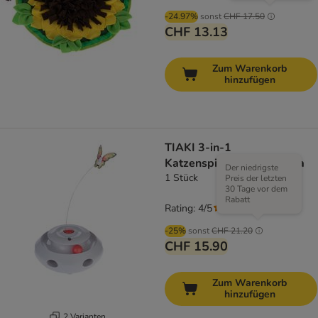
-24.97%
sonst
CHF 17.50
CHF 13.13
Zum Warenkorb
hinzufügen
TIAKI 3-in-1
Katzenspielzeug Mariposa
Der niedrigste
1 Stück
Preis der letzten
30 Tage vor dem
Rabatt
Rating: 4/5
(
5
)
-25%
sonst
CHF 21.20
CHF 15.90
Zum Warenkorb
hinzufügen
2 Varianten