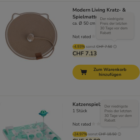
Modern Living Kratz- &
Spielmatte Sarawak
Der niedrigste
ca. Ø 50 cm
Preis der letzten
30 Tage vor dem
Rabatt
Not rated
-4.93%
sonst
CHF 7.50
CHF 7.13
Zum Warenkorb
hinzufügen
Katzenspielzeug Slo-Mo
Der niedrigste
1 Stück
Preis der letzten
30 Tage vor dem
Rabatt
Not rated
-24.97%
sonst
CHF 18.50