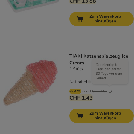
CHF 13.88
Zum Warenkorb
hinzufügen
TIAKI Katzenspielzeug Ice
Cream
Der niedrigste
1 Stück
Preis der letzten
30 Tage vor dem
Rabatt
Not rated
-5.92%
sonst
CHF 1.52
CHF 1.43
Zum Warenkorb
hinzufügen