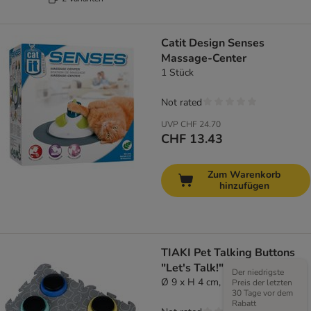
Catit Design Senses
Massage-Center
1 Stück
Not rated
UVP
CHF 24.70
CHF 13.43
Zum Warenkorb
hinzufügen
TIAKI Pet Talking Buttons
"Let's Talk!"
Der niedrigste
Ø 9 x H 4 cm, 4 Stück
Preis der letzten
30 Tage vor dem
Rabatt