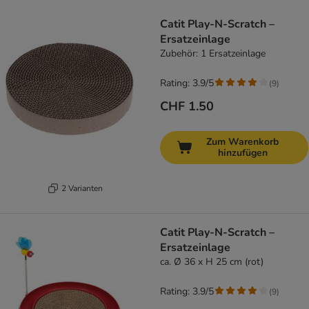
Catit Play-N-Scratch –
Ersatzeinlage
Zubehör: 1 Ersatzeinlage
Rating: 3.9/5
(
9
)
CHF 1.50
Zum Warenkorb
hinzufügen
2 Varianten
Catit Play-N-Scratch –
Ersatzeinlage
ca. Ø 36 x H 25 cm (rot)
Rating: 3.9/5
(
9
)