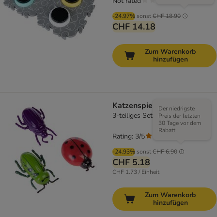
Not rated
-24.97%
sonst
CHF 18.90
CHF 14.18
Zum Warenkorb
hinzufügen
Katzenspielzeug Insekt
Der niedrigste
3-teiliges Set
Preis der letzten
30 Tage vor dem
Rabatt
Rating: 3/5
(
1
)
-24.93%
sonst
CHF 6.90
CHF 5.18
CHF 1.73 / Einheit
Zum Warenkorb
hinzufügen