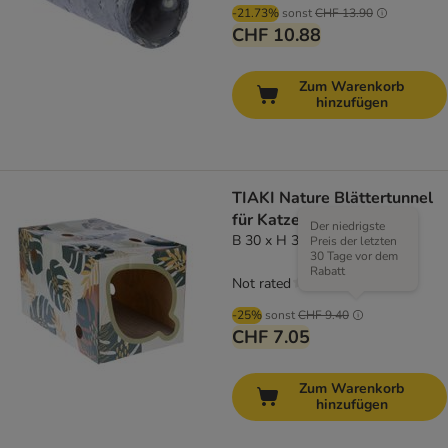
-21.73%
sonst
CHF 13.90
CHF 10.88
Zum Warenkorb
hinzufügen
TIAKI Nature Blättertunnel
für Katzen
Der niedrigste
B 30 x H 30 x L 40 cm
Preis der letzten
30 Tage vor dem
Rabatt
Not rated
-25%
sonst
CHF 9.40
CHF 7.05
Zum Warenkorb
hinzufügen