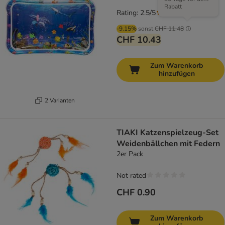
Rabatt
Rating: 2.5/5
(
2
)
-9.15%
sonst
CHF 11.48
CHF 10.43
Zum Warenkorb
hinzufügen
2 Varianten
TIAKI Katzenspielzeug-Set
Weidenbällchen mit Federn
2er Pack
Not rated
CHF 0.90
Zum Warenkorb