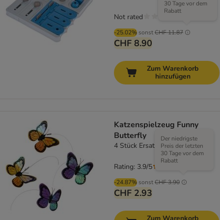
30 Tage vor dem
Rabatt
Not rated
-25.02%
sonst
CHF 11.87
CHF 8.90
Zum Warenkorb
hinzufügen
Katzenspielzeug Funny
Butterfly
Der niedrigste
4 Stück Ersatz-Schmetterlinge
Preis der letzten
30 Tage vor dem
Rabatt
Rating: 3.9/5
(
126
)
-24.87%
sonst
CHF 3.90
CHF 2.93
Zum Warenkorb