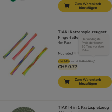
Zum Warenkorb
hinzufügen
TIAKI Katzenspielzeugset
Fingerfallen
Der niedrigste
4er Pack
Preis der letzten
30 Tage vor dem
Rabatt
Not rated
-14.44%
sonst
CHF 0.90
CHF 0.77
Zum Warenkorb
hinzufügen
TIAKI 4 in 1 Kratzspielzeug