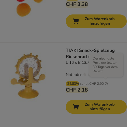
CHF 3.38
Zum Warenkorb
hinzufügen
TIAKI Snack-Spielzeug
Riesenrad für Katzen
Der niedrigste
L 16 x B 13,7 x H 7,7 cm
Preis der letzten
30 Tage vor dem
Rabatt
Not rated
-24.83%
sonst
CHF 2.90
CHF 2.18
Zum Warenkorb
hinzufügen