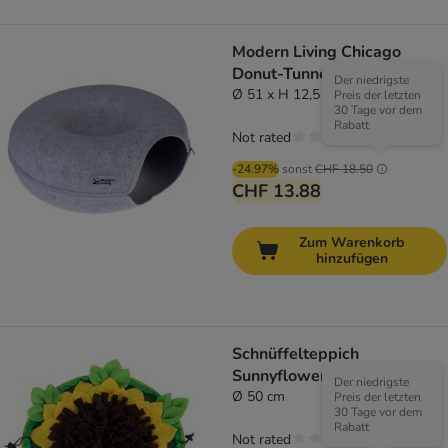
Modern Living Chicago
Donut-Tunnel
Der niedrigste
Ø 51 x H 12,5 cm
Preis der letzten
30 Tage vor dem
Rabatt
Not rated
-24.97%
sonst
CHF 18.50
CHF 13.88
Zum Warenkorb
hinzufügen
Schnüffelteppich
Sunnyflower
Der niedrigste
Ø 50 cm
Preis der letzten
30 Tage vor dem
Rabatt
Not rated