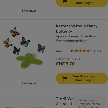
hinzufügen
3 Varianten
Katzenspielzeug Funny
Butterfly
Sparset: Funny Butterfly + 4
Ersatzschmetterlinge
Rating: 3.9/5
(
126
)
Einzeln
CHF 11.11
CHF 9.70
Zum Warenkorb
hinzufügen
3 Varianten
TIAKI Wasser-Spielmatte
Der niedrigste
Grösse L: L 140 x B 90 cm
Preis der letzten
30 Tage vor dem