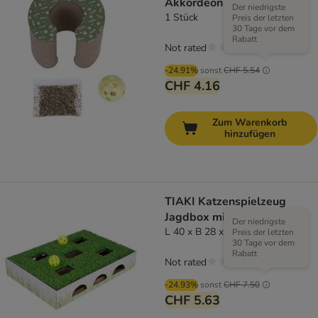
Akkordeon
Der niedrigste
1 Stück
Preis der letzten
30 Tage vor dem
Rabatt
Not rated
-24.91%
sonst
CHF 5.54
CHF 4.16
Zum Warenkorb
hinzufügen
TIAKI Katzenspielzeug
Jagdbox mit Graspatch
Der niedrigste
L 40 x B 28 x H 7 cm
Preis der letzten
30 Tage vor dem
Rabatt
Not rated
-24.93%
sonst
CHF 7.50
CHF 5.63