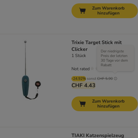
Zum Warenkorb
hinzufügen
Trixie Target Stick mit
Clicker
Der niedrigste
1 Stück
Preis der letzten
30 Tage vor dem
Rabatt
Not rated
-24.92%
sonst
CHF 5.90
CHF 4.43
Zum Warenkorb
hinzufügen
TIAKI Katzenspielzeug