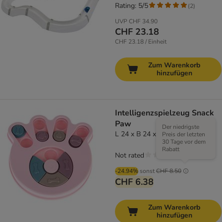
Rating: 5/5
(
2
)
UVP
CHF 34.90
CHF 23.18
CHF 23.18 / Einheit
Zum Warenkorb
hinzufügen
Intelligenzspielzeug Snack
Paw
Der niedrigste
L 24 x B 24 x H 3,2 cm
Preis der letzten
30 Tage vor dem
Rabatt
Not rated
-24.94%
sonst
CHF 8.50
CHF 6.38
Zum Warenkorb
hinzufügen