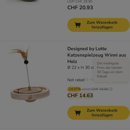
UVP
CHF 29.90
CHF 20.93
Zum Warenkorb
hinzufügen
Designed by Lotte
Katzenspielzeug Winni aus
Holz
Der niedrigste
Ø 22 x H 30 cm
Preis der letzten
30 Tage vor dem
Rabatt
Not rated
-24.97%
sonst
CHF 19.50
CHF 14.63
Zum Warenkorb
hinzufügen