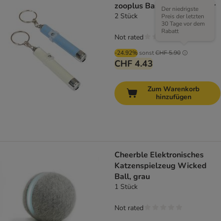
zooplus Basics LED-Pointer
Der niedrigste
2 Stück
Preis der letzten
30 Tage vor dem
Rabatt
Not rated
-24.92%
sonst
CHF 5.90
CHF 4.43
Zum Warenkorb
hinzufügen
Cheerble Elektronisches
Katzenspielzeug Wicked
Ball, grau
1 Stück
Not rated