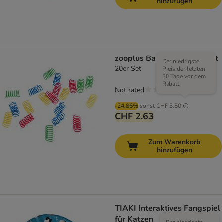
hinzufügen
zooplus Basics Spiralen-Set
Der niedrigste
20er Set
Preis der letzten
30 Tage vor dem
Rabatt
Not rated
-24.86%
sonst
CHF 3.50
CHF 2.63
Zum Warenkorb
hinzufügen
TIAKI Interaktives Fangspiel
für Katzen