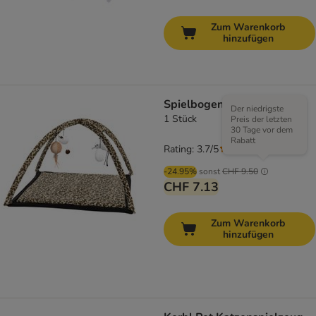
Zum Warenkorb
hinzufügen
Spielbogen Little Leo
Der niedrigste
1 Stück
Preis der letzten
30 Tage vor dem
Rabatt
Rating: 3.7/5
(
3
)
-24.95%
sonst
CHF 9.50
CHF 7.13
Zum Warenkorb
hinzufügen