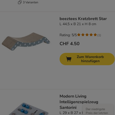
3 Varianten
beeztees Kratzbrett Star
L 44,5 x B 21 x H 8 cm
Rating: 5/5
(
1
)
CHF 4.50
Zum Warenkorb
hinzufügen
Modern Living
Intelligenzspielzeug
Santorini
Der niedrigste
L 29 x B 27 x H 5 cm
Preis der letzten