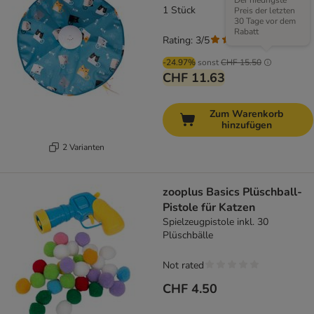
Der niedrigste
1 Stück
Preis der letzten
30 Tage vor dem
Rabatt
Rating: 3/5
(
2
)
-24.97%
sonst
CHF 15.50
CHF 11.63
Zum Warenkorb
hinzufügen
2 Varianten
zooplus Basics Plüschball-
Pistole für Katzen
Spielzeugpistole inkl. 30
Plüschbälle
Not rated
CHF 4.50