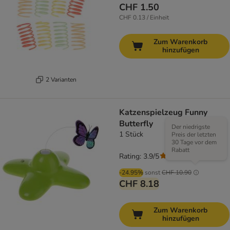
CHF 1.50
CHF 0.13 / Einheit
Zum Warenkorb
hinzufügen
2 Varianten
Katzenspielzeug Funny
Butterfly
Der niedrigste
1 Stück
Preis der letzten
30 Tage vor dem
Rabatt
Rating: 3.9/5
(
126
)
-24.95%
sonst
CHF 10.90
CHF 8.18
Zum Warenkorb
hinzufügen