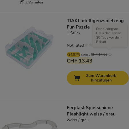
2 Varianten
TIAKI Intelligenzspielzeug
Fun Puzzle
Der niedrigste
1 Stück
Preis der letzten
30 Tage vor dem
Rabatt
Not rated
-24.97%
sonst
CHF 17.90
CHF 13.43
Zum Warenkorb
hinzufügen
Ferplast Spielschiene
Flashlight weiss / grau
weiss / grau