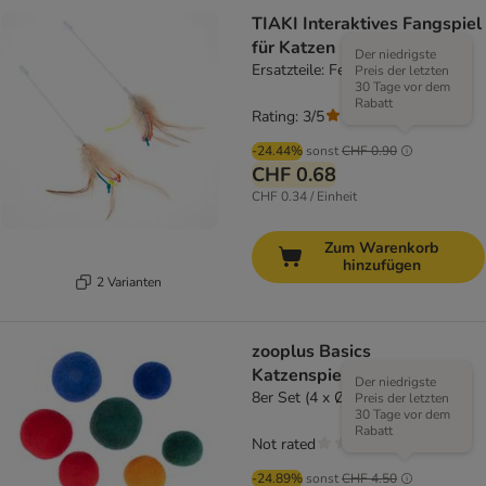
TIAKI Interaktives Fangspiel
für Katzen
Der niedrigste
Ersatzteile: Federstäbe (2 Stück)
Preis der letzten
30 Tage vor dem
Rabatt
Rating: 3/5
(
2
)
-24.44%
sonst
CHF 0.90
CHF 0.68
CHF 0.34 / Einheit
Zum Warenkorb
hinzufügen
2 Varianten
zooplus Basics
Katzenspielzeug Filzbälle
Der niedrigste
8er Set (4 x Ø 4 cm, 4 x Ø 3 cm)
Preis der letzten
30 Tage vor dem
Rabatt
Not rated
-24.89%
sonst
CHF 4.50