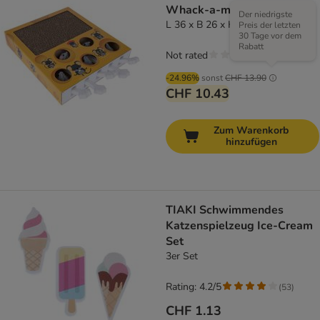
Whack-a-mole 2 in 1
Der niedrigste
L 36 x B 26 x H 6 cm
Preis der letzten
30 Tage vor dem
Rabatt
Not rated
-24.96%
sonst
CHF 13.90
CHF 10.43
Zum Warenkorb
hinzufügen
TIAKI Schwimmendes
Katzenspielzeug Ice-Cream
Set
3er Set
Rating: 4.2/5
(
53
)
CHF 1.13