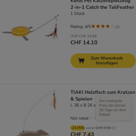
Kerbl Pet Katzenspielzeug
2-in-1 Catch the TailFeather
1 Stück
Rating: 4/5
(
2
)
UVP
CHF 24.99
CHF 14.10
Zum Warenkorb
hinzufügen
TIAKI Holzfisch zum Kratzen
& Spielen
Der niedrigste
L 36 x B 26 x H 4 cm
Preis der letzten
30 Tage vor dem
Rabatt
Not rated
-24.95%
sonst
CHF 9.90
CHF 7.43