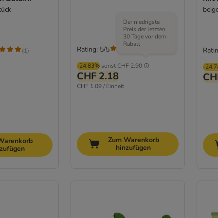
tück
beig
Der niedrigste
Preis der letzten
30 Tage vor dem
Rabatt
Rating: 5/5
(
1
)
Ratin
(
1
)
-24.83%
sonst
CHF 2.90
-24.
CHF 2.18
CH
CHF 1.09 / Einheit
Zum Warenkorb
Warenkorb
hinzufügen
nzufügen