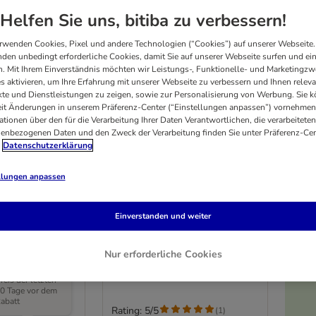
Helfen Sie uns, bitiba zu verbessern!
rwenden Cookies, Pixel und andere Technologien (“Cookies”) auf unserer Webseite.
den unbedingt erforderliche Cookies, damit Sie auf unserer Webseite surfen und ei
. Mit Ihrem Einverständnis möchten wir Leistungs-, Funktionelle- und Marketingzw
s aktivieren, um Ihre Erfahrung mit unserer Webseite zu verbessern und Ihnen relev
te und Dienstleistungen zu zeigen, sowie zur Personalisierung von Werbung. Sie 
eit Änderungen in unserem Präferenz-Center (“Einstellungen anpassen”) vornehmen
ationen über den für die Verarbeitung Ihrer Daten Verantwortlichen, die verarbeiteten
enbezogenen Daten und den Zweck der Verarbeitung finden Sie unter Präferenz-Cen
Datenschutzerklärung
llungen anpassen
3 Varianten
ervine
Sparset! Aumüller
eug Rolle
Einverstanden und weiter
Katzenspielzeug
Baldriankissen Baldini
2 Stück
Nur erforderliche Cookies
C
er niedrigste
reis der letzten
0 Tage vor dem
abatt
Rating: 5/5
(
1
)