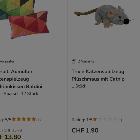
Varianten
2 Varianten
rset! Aumüller
Trixie Katzenspielzeug
zenspielzeug
Plüschmaus mit Catnip
riankissen Baldini
1 Stück
r-Sparset: 12 Stück
g: 5/5
Rating: 1/5
(
1
)
(
1
)
CHF 1.90
ln
CHF 15.78
F 13.80