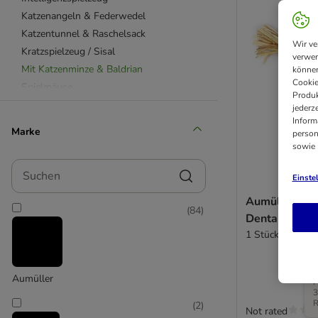
Katzenangeln & Federwedel
Katzentunnel & Raschelsack
Wir ve
Kratzspielzeug / Sisal
verwen
Mit Katzenminze & Baldrian
können
Cookie
Spielmäuse
Produk
Aumüller
jederz
Inform
Catit
Marke
person
Ferplast
sowie
KONG
Suchen
Trixie
Einste
Aumüller Silv
(
84
)
Dentalspielz
1 Stück
D
Aumüller
P
3
R
(
2
)
Not rated