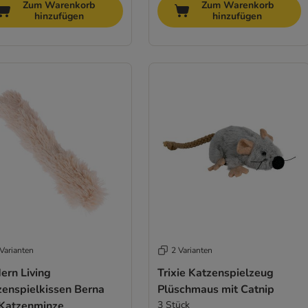
Zum Warenkorb
Zum Warenkorb
hinzufügen
hinzufügen
Varianten
2 Varianten
ern Living
Trixie Katzenspielzeug
zenspielkissen Berna
Plüschmaus mit Catnip
 Katzenminze
3 Stück