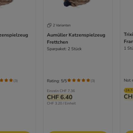
2 Varianten
Trix
zenspielzeug
Aumüller Katzenspielzeug
Fra
Frettchen
1 St
Sparpaket: 2 Stück
Not 
Rating: 5/5
(
3
)
(
3
)
-24.
Einzeln
CHF 7.36
CH
CHF 6.40
CHF 3.20 / Einheit