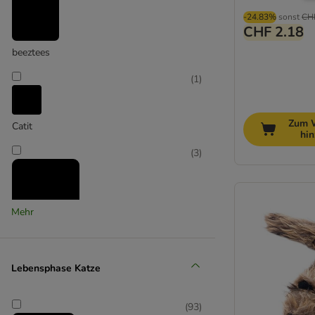
-24.83%
sonst
CH
CHF 2.18
beeztees
(
1
)
Zum 
Catit
hi
(
3
)
Mehr
Kater Kasimir
(
17
)
Lebensphase Katze
(
93
)