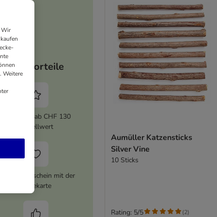
 Wir
nkaufen
ecke-
ante
Ihre Vorteile
können
. Weitere
ter
5% Rabatt ab CHF 130
Bestellwert
Aumüller Katzensticks
Silver Vine
10 Sticks
HF 16 Gutschein mit der
Treuekarte
Rating: 5/5
(
2
)