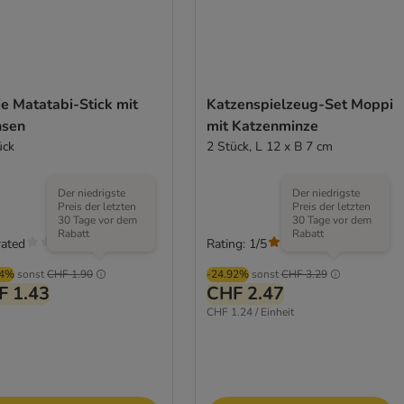
ie Matatabi-Stick mit
Katzenspielzeug-Set Moppi
nsen
mit Katzenminze
ück
2 Stück, L 12 x B 7 cm
Der niedrigste
Der niedrigste
Preis der letzten
Preis der letzten
30 Tage vor dem
30 Tage vor dem
Rabatt
Rabatt
rated
Rating: 1/5
(
1
)
74%
sonst
CHF 1.90
-24.92%
sonst
CHF 3.29
F 1.43
CHF 2.47
CHF 1.24 / Einheit