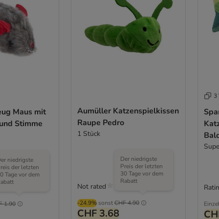
3 
Aumüller Katzenspielkissen
eug Maus mit
Spa
Raupe Pedro
 und Stimme
Kat
1 Stück
Bald
Supe
Der niedrigste
er niedrigste
Preis der letzten
reis der letzten
30 Tage vor dem
0 Tage vor dem
Rabatt
abatt
Not rated
Ratin
-24.9%
sonst
CHF 4.90
F 1.90
Einze
CHF 3.68
CH