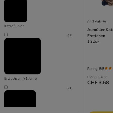
KONG
(
16
)
2 Varianten
Kitten/Junior
Aumüller Kat
Frettchen
(
97
)
1 Stück
Modern Living
Rating: 5/5
UVP
CHF 6.30
Erwachsen (+1 Jahre)
CHF 3.68
(
71
)