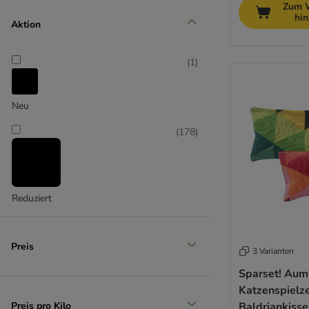
Zum 
hi
Aktion
Senior (+10 Jahre)
(
1
)
Neu
(
178
)
Reduziert
Preis
3 Varianten
Sparset! Aum
Katzenspielz
Preis pro Kilo
Baldriankisse