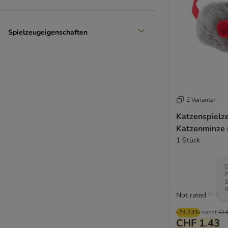
Spielzeugeigenschaften
2 Varianten
Katzenspielz
Katzenminze
1 Stück
D
P
3
R
Not rated
-24.74%
sonst
CH
CHF 1.43