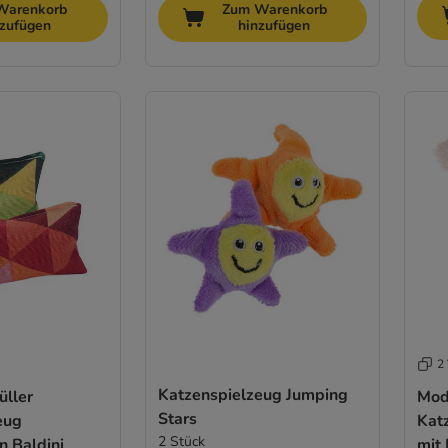
Warenkorb
Zum Warenkorb
nzufügen
hinzufügen
2 
Katzenspielzeug Jumping
üller
Mod
Stars
eug
Kat
2 Stück
n Baldini
mit