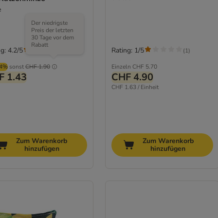
e
Der niedrigste
Preis der letzten
30 Tage vor dem
Rabatt
g: 4.2/5
Rating: 1/5
(
9
)
(
1
)
74%
sonst
CHF 1.90
Einzeln
CHF 5.70
F 1.43
CHF 4.90
CHF 1.63 / Einheit
Zum Warenkorb
Zum Warenkorb
hinzufügen
hinzufügen