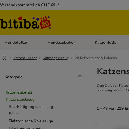
Versandkostenfrei ab CHF 69.-*
Hundefutter
Hundezubehör
Katzenfutter
Kategorie-Menü öffnen: Hundefutter
Kategorie-Menü öffn
Katzenzubehör
Katzenspielzeug
Mit Katzenminze & Baldrian
Katzens
Kategorie
Dem Duft von Katzen
Spielzeug bereiten Si
Katzenzubehör
Katzenspielzeug
Beschäftigungsspielzeug
1 - 48 von 219 E
Bälle
Elektronische Spielzeuge
Intelligenzspielzeug