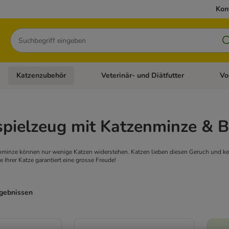
Kon
Suchen
Katzenzubehör
Veterinär- und Diätfutter
Vo
en: Hundezubehör
Kategorie-Menü öffnen: Katzenfutter
Kategorie-Menü öffnen: Katzenzubehör
Kateg
pielzeug mit Katzenminze & B
minze können nur wenige Katzen widerstehen. Katzen lieben diesen Geruch und kein
e Ihrer Katze garantiert eine grosse Freude!
rgebnissen