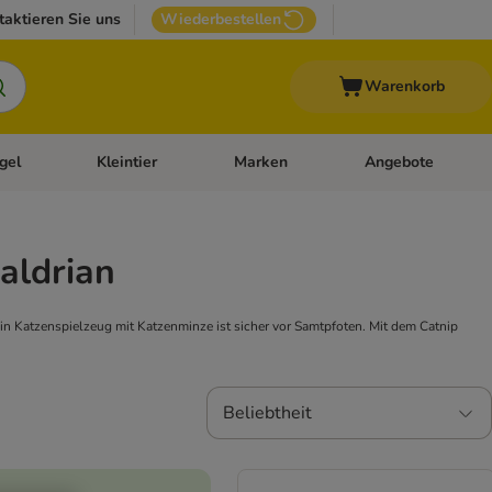
taktieren Sie uns
Wiederbestellen
Warenkorb
gel
Kleintier
Marken
Angebote
orie-Menü öffnen: Veterinär- und Diätfutter
Kategorie-Menü öffnen: Vogel
Kategorie-Menü öffnen: Kleintier
Kategorie-Menü öffn
aldrian
 Katzenspielzeug mit Katzenminze ist sicher vor Samtpfoten. Mit dem Catnip
Beliebtheit