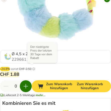
Der niedrigste
Preis der letzten
Ø 4,5 x 21,5 cm
30 Tage vor dem
Rabatt
2296611.0
-24.8%
sonst
CHF 2.50
CHF 1.88
Zum Warenkorb
Zum Warenkorb
hinzufügen
hinzufügen
Lieferzeit 2-5 Werktage
mehr...
Kombinieren Sie es mit