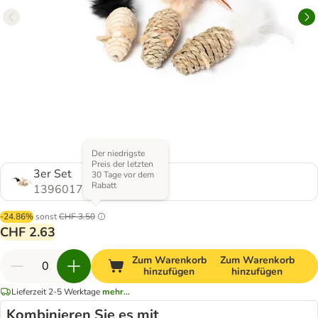
Der niedrigste
Preis der letzten
3er Set
30 Tage vor dem
Rabatt
1396017.0
-24.86%
sonst
CHF 3.50
CHF 2.63
Zum Warenkorb
Zum Warenkorb
hinzufügen
hinzufügen
Lieferzeit 2-5 Werktage
mehr...
Kombinieren Sie es mit