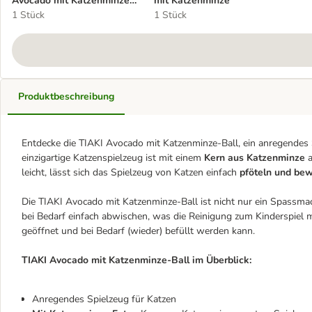
Avocado mit Katzenminze-
mit Katzenminze
Ball
1 Stück
1 Stück
Produktbeschreibung
Entdecke die TIAKI Avocado mit Katzenminze-Ball, ein anregendes S
einzigartige Katzenspielzeug ist mit einem
Kern aus Katzenminze
leicht, lässt sich das Spielzeug von Katzen einfach
pföteln und be
Die TIAKI Avocado mit Katzenminze-Ball ist nicht nur ein Spassmach
bei Bedarf einfach abwischen, was die Reinigung zum Kinderspiel
geöffnet und bei Bedarf (wieder) befüllt werden kann.
TIAKI Avocado mit Katzenminze-Ball im Überblick:
Anregendes Spielzeug für Katzen