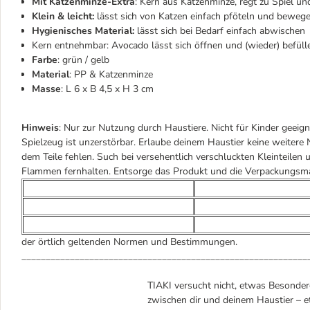
Mit Katzenminze-Extra
: Kern aus Katzenminze, regt zu Spiel un
Klein & leicht:
lässt sich von Katzen einfach pföteln und beweg
Hygienisches Material:
lässt sich bei Bedarf einfach abwischen
Kern entnehmbar: Avocado lässt sich öffnen und (wieder) befüll
Farbe
: grün / gelb
Material
: PP & Katzenminze
Masse
: L 6 x B 4,5 x H 3 cm
Hinweis
: Nur zur Nutzung durch Haustiere. Nicht für Kinder geeign
Spielzeug ist unzerstörbar. Erlaube deinem Haustier keine weitere 
dem Teile fehlen. Such bei versehentlich verschluckten Kleinteile
Flammen fernhalten. Entsorge das Produkt und die Verpackungsma
der örtlich geltenden Normen und Bestimmungen.
___________________________________________________________
TIAKI versucht nicht, etwas Besondere
zwischen dir und deinem Haustier – et