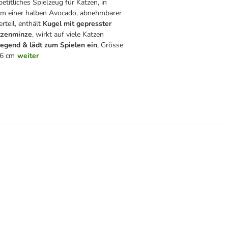
etitliches Spielzeug für Katzen, in
m einer halben Avocado, abnehmbarer
rteil, enthält
Kugel mit gepresster
tzenminze
, wirkt auf viele Katzen
egend & lädt zum Spielen ein
, Grösse
 6 cm
weiter
enminze