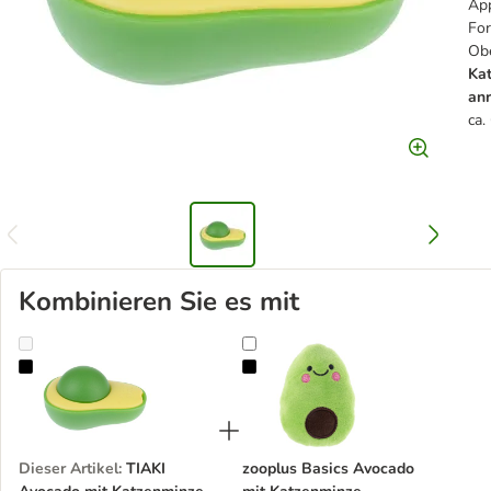
App
For
Obe
Ka
anr
ca.
Kombinieren Sie es mit
TIAKI Avocado mit Katzenminze-Ball
zooplus Basics Avocado mit Katz
Dieser Artikel
:
TIAKI
zooplus Basics Avocado