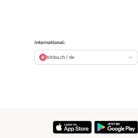
International:
bitiba.ch / de