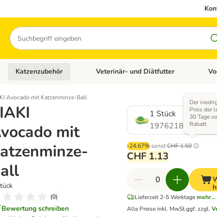
Kon
Suchen
Katzenzubehör
Veterinär- und Diätfutter
Vo
en: Hundezubehör
Kategorie-Menü öffnen: Katzenfutter
Kategorie-Menü öffnen: Katzenzubehör
Kateg
KI Avocado mit Katzenminze-Ball
Der niedri
IAKI
Preis der l
1 Stück
30 Tage v
Rabatt
1976218.0
vocado mit
atzenminze-
-24.67%
sonst
CHF 1.50
CHF 1.13
all
W
tück
h
(
0
)
Lieferzeit 2-5 Werktage
mehr...
Bewertung schreiben
Alle Preise inkl. MwSt.
ggf. zzgl.
V