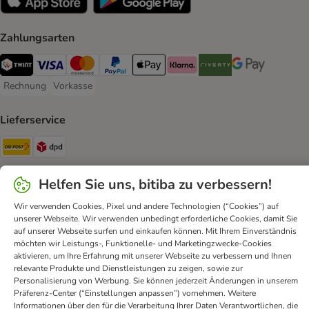
Zahlungsarten
TWINT Payment Method
Visa Payment Method
MasterCard Payment Method
PayPal Payment Method
Apple Pay Payment Method
Klarna Payment Method
Riverty Payment Method
Google Pay Paym
Rechnung
Vorkasse
Rechnung Payment Method
Vorkasse Payment Method
Lieferservice
Die Post Shipping Method
DPD Shipping Method
Sicherheit
Helfen Sie uns, bitiba zu verbessern!
Security
Wir verwenden Cookies, Pixel und andere Technologien (“Cookies”) auf
unserer Webseite. Wir verwenden unbedingt erforderliche Cookies, damit Sie
auf unserer Webseite surfen und einkaufen können. Mit Ihrem Einverständnis
möchten wir Leistungs-, Funktionelle- und Marketingzwecke-Cookies
aktivieren, um Ihre Erfahrung mit unserer Webseite zu verbessern und Ihnen
relevante Produkte und Dienstleistungen zu zeigen, sowie zur
Kontakt
AGB
DSA
Datenschutz
Opt-out
Personalisierung von Werbung. Sie können jederzeit Änderungen in unserem
Impressum
Versandkosten und Lieferzeit
Zahlungsarten
Präferenz-Center (“Einstellungen anpassen”) vornehmen. Weitere
Informationen über den für die Verarbeitung Ihrer Daten Verantwortlichen, die