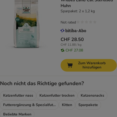
Wildes Land Cat Sterilised
Huhn
Sparpaket: 2 x 1,2 kg
Not rated
CHF 28.50
CHF 11.88 / kg
CHF 27.08
Zum Warenkorb
hinzufügen
Noch nicht das Richtige gefunden?
Katzenfutter nass
Katzenfutter trocken
Katzensnacks
Futterergänzung & Spezialfutter
Kitten
Sparpakete
Beliebte Marken