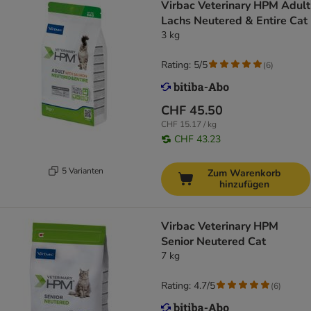
Virbac Veterinary HPM Adult
Lachs Neutered & Entire Cat
3 kg
Rating: 5/5
(
6
)
CHF 45.50
CHF 15.17 / kg
CHF 43.23
5 Varianten
Zum Warenkorb
hinzufügen
Virbac Veterinary HPM
Senior Neutered Cat
7 kg
Rating: 4.7/5
(
6
)