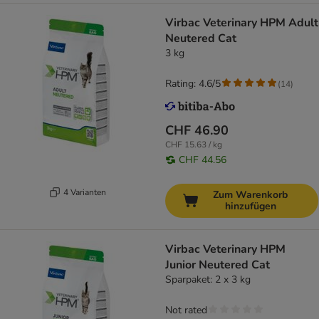
Virbac Veterinary HPM Adult
Neutered Cat
3 kg
Rating: 4.6/5
(
14
)
CHF 46.90
CHF 15.63 / kg
CHF 44.56
4 Varianten
Zum Warenkorb
hinzufügen
Virbac Veterinary HPM
Junior Neutered Cat
Sparpaket: 2 x 3 kg
Not rated