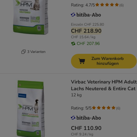
Rating: 4.7/5
(
6
)
Einzeln
CHF 225.80
CHF 218.90
CHF 15.64 / kg
CHF 207.96
3 Varianten
Zum Warenkorb
hinzufügen
Virbac Veterinary HPM Adult
Lachs Neutered & Entire Cat
12 kg
Rating: 5/5
(
6
)
CHF 110.90
CHF 9.24 / kg