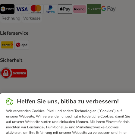
TWINT Payment Method
Visa Payment Method
MasterCard Payment Method
PayPal Payment Method
Apple Pay Payment Method
Klarna Payment Method
Riverty Payment Method
Google Pay Paym
Rechnung
Vorkasse
Rechnung Payment Method
Vorkasse Payment Method
Lieferservice
Die Post Shipping Method
DPD Shipping Method
Sicherheit
Security
Kontakt
AGB
DSA
Datenschutz
Opt-out
Helfen Sie uns, bitiba zu verbessern!
Impressum
Versandkosten und Lieferzeit
Zahlungsarten
Wir verwenden Cookies, Pixel und andere Technologien (“Cookies”) auf
Vertrag widerrufen
Entsorgungs- und Umweltbestimmungen
unserer Webseite. Wir verwenden unbedingt erforderliche Cookies, damit Sie
auf unserer Webseite surfen und einkaufen können. Mit Ihrem Einverständnis
Erklärung zur Barrierefreiheit
möchten wir Leistungs-, Funktionelle- und Marketingzwecke-Cookies
aktivieren, um Ihre Erfahrung mit unserer Webseite zu verbessern und Ihnen