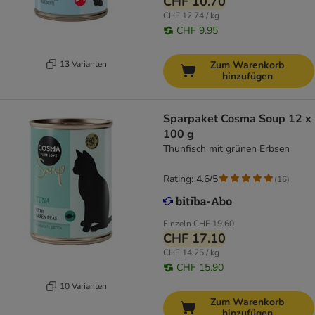
CHF 10.70
CHF 12.74 / kg
CHF 9.95
13 Varianten
Zum Warenkorb
hinzufügen
Sparpaket Cosma Soup 12 x
100 g
Thunfisch mit grünen Erbsen
Rating: 4.6/5
(
16
)
Einzeln
CHF 19.60
CHF 17.10
CHF 14.25 / kg
CHF 15.90
10 Varianten
Zum Warenkorb
hinzufügen