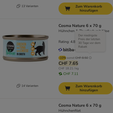
13 Varianten
Zum Warenkorb
hinzufügen
Cosma Nature 6 x 70 g
Hühnchen & Thunfisch mit Käse
Der niedrigste
Preis der letzten
Rating: 4.8/5
(
170
)
30 Tage vor dem
Rabatt
-10%
sonst
CHF 8.50
CHF 7.65
CHF 18.21 / kg
CHF 7.11
14 Varianten
Zum Warenkorb
hinzufügen
Cosma Nature 6 x 70 g
Hühnchenfilet