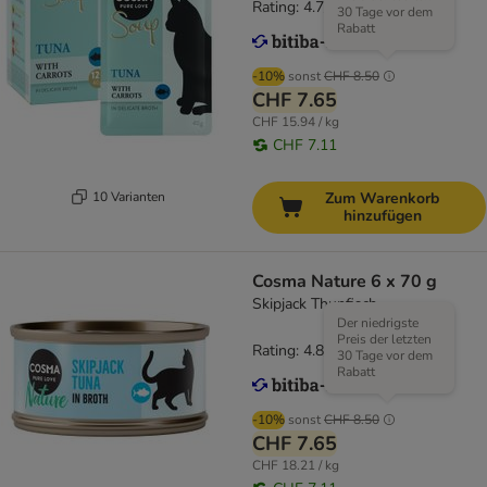
Rating: 4.7/5
(
127
)
30 Tage vor dem
Rabatt
-10%
sonst
CHF 8.50
CHF 7.65
CHF 15.94 / kg
CHF 7.11
10 Varianten
Zum Warenkorb
hinzufügen
Cosma Nature 6 x 70 g
Skipjack Thunfisch
Der niedrigste
Preis der letzten
Rating: 4.8/5
(
170
)
30 Tage vor dem
Rabatt
-10%
sonst
CHF 8.50
CHF 7.65
CHF 18.21 / kg