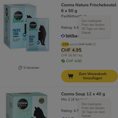
Cosma Nature Frischebeutel
6 x 50 g
Pazifikthunfisch
Der niedrigste
Preis der letzten
Rating: 4.4/5
(
17
)
30 Tage vor dem
Rabatt
-10%
sonst
CHF 5.50
CHF 4.95
CHF 16.50 / kg
CHF 4.60
5 Varianten
Zum Warenkorb
hinzufügen
Cosma Soup 12 x 40 g
Mix 2 (4 Sorten)
Der niedrigste
Preis der letzten
Rating: 4.7/5
(
127
)
30 Tage vor dem
Rabatt