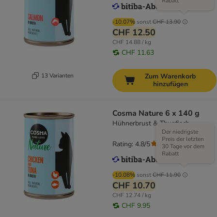
Rabatt
-10.07%
sonst
CHF 13.90
CHF 12.50
CHF 14.88 / kg
CHF 11.63
13 Varianten
Zum Warenkorb
hinzufügen
Cosma Nature 6 x 140 g
Hühnerbrust & Thunfisch
Der niedrigste
Preis der letzten
Rating: 4.8/5
(
107
)
30 Tage vor dem
Rabatt
-10.08%
sonst
CHF 11.90
CHF 10.70
CHF 12.74 / kg
CHF 9.95