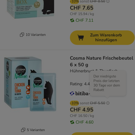
-10%
sonst
CHF 8.50
CHF 7.65
CHF 15.94 / kg
CHF 7.11
10 Varianten
Zum Warenkorb
hinzufügen
Cosma Nature Frischebeutel
6 x 50 g
Hühnerbrust & Thunfisch
Der niedrigste
Preis der letzten
Rating: 4.4/5
(
17
)
30 Tage vor dem
Rabatt
-10%
sonst
CHF 5.50
CHF 4.95
CHF 16.50 / kg
CHF 4.60
5 Varianten