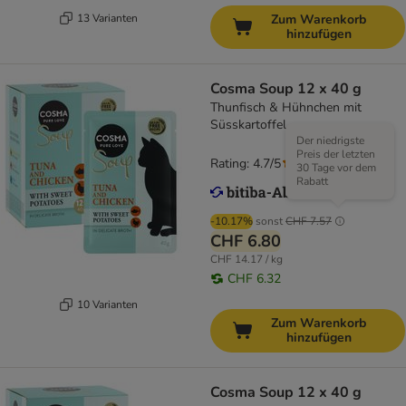
13 Varianten
Zum Warenkorb
hinzufügen
Cosma Soup 12 x 40 g
Thunfisch & Hühnchen mit
Süsskartoffel
Der niedrigste
Preis der letzten
Rating: 4.7/5
(
127
)
30 Tage vor dem
Rabatt
-10.17%
sonst
CHF 7.57
CHF 6.80
CHF 14.17 / kg
CHF 6.32
10 Varianten
Zum Warenkorb
hinzufügen
Cosma Soup 12 x 40 g