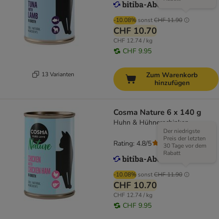
-10.08%
sonst
CHF 11.90
CHF 10.70
CHF 12.74 / kg
CHF 9.95
13 Varianten
Zum Warenkorb
hinzufügen
Cosma Nature 6 x 140 g
Huhn & Hühnerschinken
Der niedrigste
Preis der letzten
Rating: 4.8/5
(
107
)
30 Tage vor dem
Rabatt
-10.08%
sonst
CHF 11.90
CHF 10.70
CHF 12.74 / kg
CHF 9.95