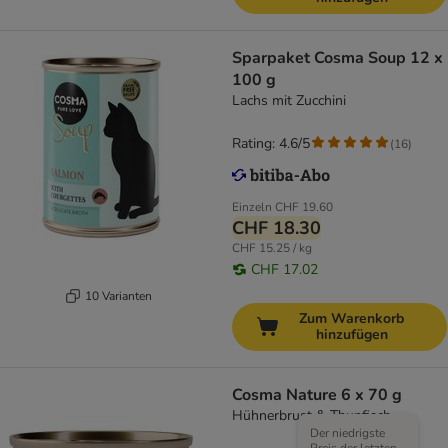
Sparpaket Cosma Soup 12 x
100 g
Lachs mit Zucchini
Rating: 4.6/5
(
16
)
Einzeln
CHF 19.60
CHF 18.30
CHF 15.25 / kg
CHF 17.02
10 Varianten
Zum Warenkorb
hinzufügen
Cosma Nature 6 x 70 g
Hühnerbrust & Thunfisch
Der niedrigste