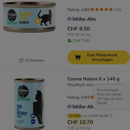
Rating: 4.8/5
(
170
)
CHF 8.50
CHF 20.24 / kg
CHF 7.91
Zum Warenkorb
hinzufügen
14 Varianten
Cosma Nature 6 x 140 g
Thunfisch mit ganzen Sardellen
Der niedrigste
Preis der letzten
Rating: 4.8/5
(
107
)
30 Tage vor dem
Rabatt
-10.08%
sonst
CHF 11.90
CHF 10.70
CHF 12.74 / kg