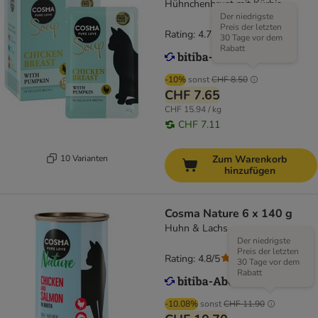
Hühnchenbrust mit Kürbis
Der niedrigste
Preis der letzten
Rating: 4.7/5
(
127
)
30 Tage vor dem
Rabatt
-10%
sonst
CHF 8.50
CHF 7.65
CHF 15.94 / kg
CHF 7.11
10 Varianten
Zum Warenkorb
hinzufügen
Cosma Nature 6 x 140 g
Huhn & Lachs
Der niedrigste
Preis der letzten
Rating: 4.8/5
(
107
)
30 Tage vor dem
Rabatt
-10.08%
sonst
CHF 11.90