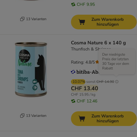
CHF 9.95
13 Varianten
Zum Warenkorb
hinzufügen
Cosma Nature 6 x 140 g
Thunfisch & Shrimps
Der niedrigste
Preis der letzten
Rating: 4.8/5
(
107
)
30 Tage vor dem
Rabatt
-10.07%
sonst
CHF 14.90
CHF 13.40
CHF 15.95 / kg
CHF 12.46
13 Varianten
Zum Warenkorb
hinzufügen