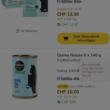
Einzeln
CHF 15.30
CHF 13.30
CHF 13.85 / kg
CHF 12.37
10 Varianten
Zum Warenkorb
hinzufügen
Cosma Nature 6 x 140 g
Pazifikthunfisch
Der niedrigste
Preis der letzten
Rating: 4.8/5
(
107
)
30 Tage vor dem
Rabatt
-10.08%
sonst
CHF 11.90
CHF 10.70
CHF 12.74 / kg
CHF 9.95