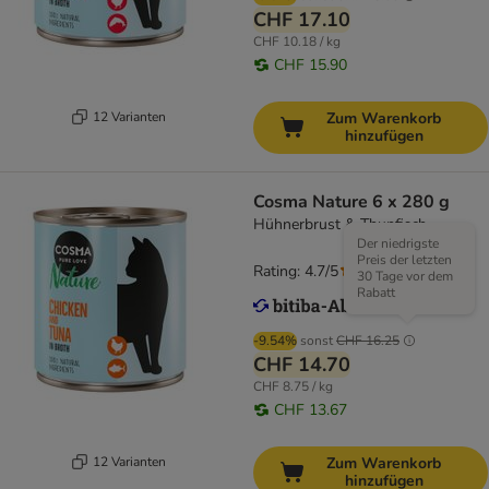
CHF 17.10
CHF 10.18 / kg
CHF 15.90
12 Varianten
Zum Warenkorb
hinzufügen
Cosma Nature 6 x 280 g
Hühnerbrust & Thunfisch
Der niedrigste
Preis der letzten
Rating: 4.7/5
(
147
)
30 Tage vor dem
Rabatt
-9.54%
sonst
CHF 16.25
CHF 14.70
CHF 8.75 / kg
CHF 13.67
12 Varianten
Zum Warenkorb
hinzufügen