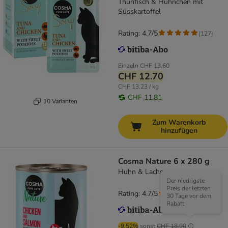
Thunfisch & Hühnchen mit
Süsskartoffel
Rating: 4.7/5
(
127
)
Einzeln
CHF 13.60
CHF 12.70
CHF 13.23 / kg
CHF 11.81
10 Varianten
Zum Warenkorb
hinzufügen
Cosma Nature 6 x 280 g
Huhn & Lachs
Der niedrigste
Preis der letzten
Rating: 4.7/5
(
147
)
30 Tage vor dem
Rabatt
-9.52%
sonst
CHF 18.90