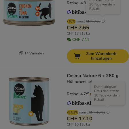
Preis der letzten
Rating: 4.8/5
(
170
)
30 Tage vor dem
Rabatt
-10%
sonst
CHF 8.50
CHF 7.65
CHF 18.21 / kg
CHF 7.11
14 Varianten
Zum Warenkorb
hinzufügen
Cosma Nature 6 x 280 g
Hühnchenfilet
Der niedrigste
Preis der letzten
Rating: 4.7/5
(
147
)
30 Tage vor dem
Rabatt
-9.52%
sonst
CHF 18.90
CHF 17.10
CHF 10.18 / kg