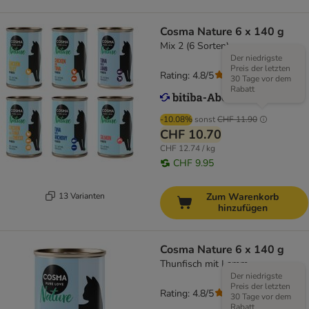
Cosma Nature 6 x 140 g
Mix 2 (6 Sorten)
Der niedrigste
Preis der letzten
Rating: 4.8/5
(
107
)
30 Tage vor dem
Rabatt
-10.08%
sonst
CHF 11.90
CHF 10.70
CHF 12.74 / kg
CHF 9.95
13 Varianten
Zum Warenkorb
hinzufügen
Cosma Nature 6 x 140 g
Thunfisch mit Lamm
Der niedrigste
Preis der letzten
Rating: 4.8/5
(
107
)
30 Tage vor dem
Rabatt