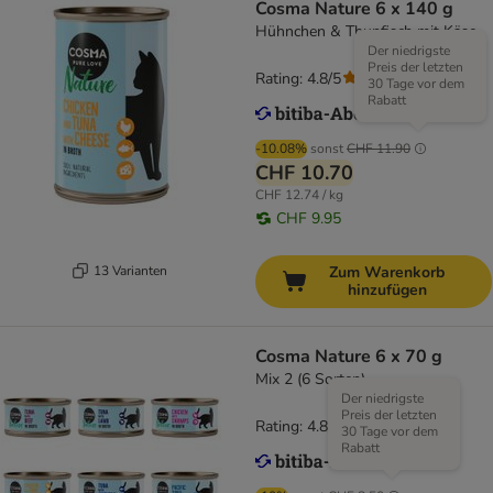
Cosma Nature 6 x 140 g
Hühnchen & Thunfisch mit Käse
Der niedrigste
Preis der letzten
Rating: 4.8/5
(
107
)
30 Tage vor dem
Rabatt
-10.08%
sonst
CHF 11.90
CHF 10.70
CHF 12.74 / kg
CHF 9.95
13 Varianten
Zum Warenkorb
hinzufügen
Cosma Nature 6 x 70 g
Mix 2 (6 Sorten)
Der niedrigste
Preis der letzten
Rating: 4.8/5
(
170
)
30 Tage vor dem
Rabatt