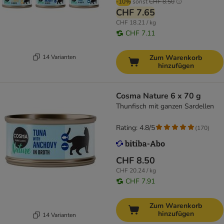
-10%
sonst
CHF 8.50
CHF 7.65
CHF 18.21 / kg
CHF 7.11
14 Varianten
Zum Warenkorb
hinzufügen
Cosma Nature 6 x 70 g
Thunfisch mit ganzen Sardellen
Rating: 4.8/5
(
170
)
CHF 8.50
CHF 20.24 / kg
CHF 7.91
Zum Warenkorb
hinzufügen
14 Varianten