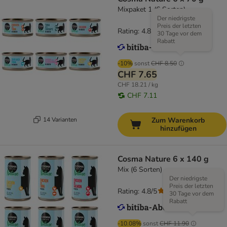
Mixpaket 1 (6 Sorten)
Der niedrigste
Preis der letzten
Rating: 4.8/5
(
170
)
30 Tage vor dem
Rabatt
-10%
sonst
CHF 8.50
CHF 7.65
CHF 18.21 / kg
CHF 7.11
14 Varianten
Zum Warenkorb
hinzufügen
Cosma Nature 6 x 140 g
Mix (6 Sorten)
Der niedrigste
Preis der letzten
Rating: 4.8/5
(
107
)
30 Tage vor dem
Rabatt
-10.08%
sonst
CHF 11.90