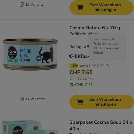
13 Varianten
Zum Warenkorb
hinzufügen
Cosma Nature 6 x 70 g
Pazifikthunfisch
Der niedrigste
Preis der letzten
Rating: 4.8/5
(
170
)
30 Tage vor dem
Rabatt
-10%
sonst
CHF 8.50
CHF 7.65
CHF 18.21 / kg
CHF 7.11
14 Varianten
Zum Warenkorb
hinzufügen
Sparpaket Cosma Soup 24 x
40 g