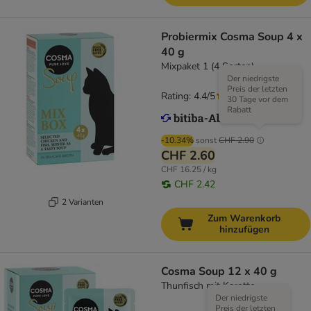
Probiermix Cosma Soup 4 x
40 g
Mixpaket 1 (4 Sorten)
Der niedrigste
Preis der letzten
Rating: 4.4/5
(
41
)
30 Tage vor dem
Rabatt
-10.34%
sonst
CHF 2.90
CHF 2.60
CHF 16.25 / kg
CHF 2.42
2 Varianten
Zum Warenkorb
hinzufügen
Cosma Soup 12 x 40 g
Thunfisch mit Karotte
Der niedrigste
Preis der letzten