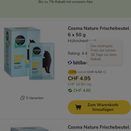
Bis zu 7% Rabatt mit unserem Abo
Cosma Nature Frischebeutel
6 x 50 g
Hühnchenbrust
Der niedrigste
Preis der letzten
Rating: 4.4/5
(
17
)
30 Tage vor dem
Rabatt
-10%
sonst
CHF 5.50
CHF 4.95
CHF 16.50 / kg
CHF 4.60
5 Varianten
Zum Warenkorb
hinzufügen
Cosma Nature Frischebeutel