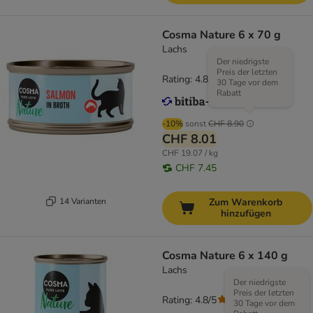
Cosma Nature 6 x 70 g
Lachs
Der niedrigste
Preis der letzten
Rating: 4.8/5
(
170
)
30 Tage vor dem
Rabatt
-10%
sonst
CHF 8.90
CHF 8.01
CHF 19.07 / kg
CHF 7.45
14 Varianten
Zum Warenkorb
hinzufügen
Cosma Nature 6 x 140 g
Lachs
Der niedrigste
Preis der letzten
Rating: 4.8/5
(
107
)
30 Tage vor dem