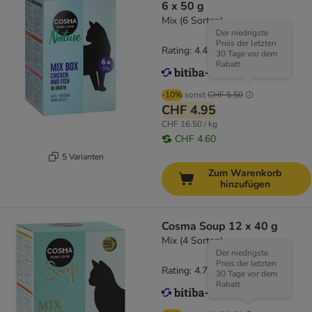
6 x 50 g
Mix (6 Sorten)
Der niedrigste
Preis der letzten
Rating: 4.4/5
(
17
)
30 Tage vor dem
Rabatt
-10%
sonst
CHF 5.50
CHF 4.95
CHF 16.50 / kg
CHF 4.60
5 Varianten
Zum Warenkorb
hinzufügen
Cosma Soup 12 x 40 g
Mix (4 Sorten)
Der niedrigste
Preis der letzten
Rating: 4.7/5
(
127
)
30 Tage vor dem
Rabatt