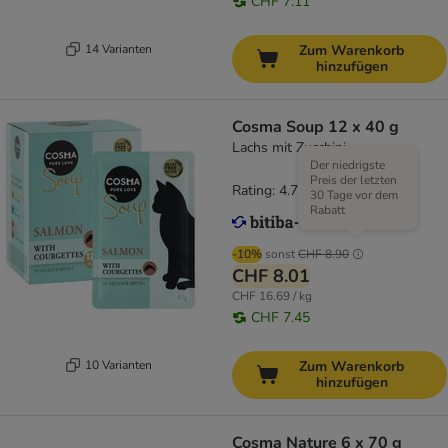
CHF 7.11
14 Varianten
Zum Warenkorb
hinzufügen
Cosma Soup 12 x 40 g
Lachs mit Zucchini
Der niedrigste
Preis der letzten
Rating: 4.7/5
(
127
)
30 Tage vor dem
Rabatt
-10%
sonst
CHF 8.90
CHF 8.01
CHF 16.69 / kg
CHF 7.45
10 Varianten
Zum Warenkorb
hinzufügen
Cosma Nature 6 x 70 g