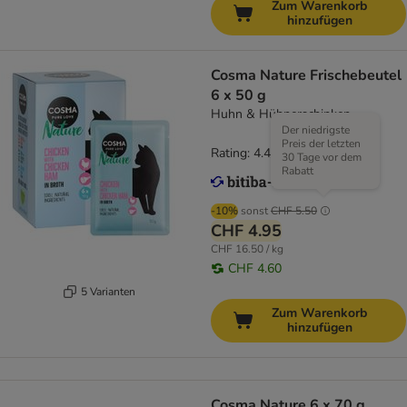
Zum Warenkorb
hinzufügen
Cosma Nature Frischebeutel
6 x 50 g
Huhn & Hühnerschinken
Der niedrigste
Preis der letzten
Rating: 4.4/5
(
17
)
30 Tage vor dem
Rabatt
-10%
sonst
CHF 5.50
CHF 4.95
CHF 16.50 / kg
CHF 4.60
5 Varianten
Zum Warenkorb
hinzufügen
Cosma Nature 6 x 70 g