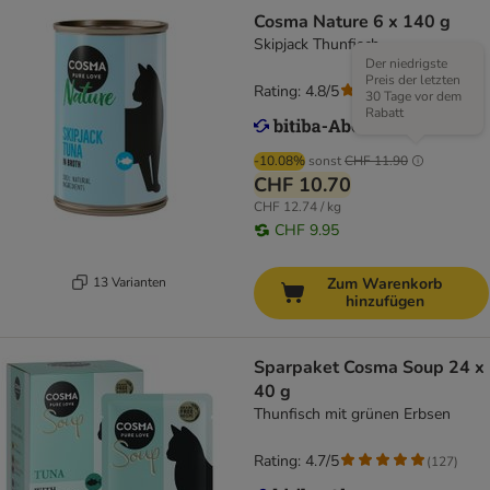
Cosma Nature 6 x 140 g
Skipjack Thunfisch
Der niedrigste
Preis der letzten
Rating: 4.8/5
(
107
)
30 Tage vor dem
Rabatt
-10.08%
sonst
CHF 11.90
CHF 10.70
CHF 12.74 / kg
CHF 9.95
13 Varianten
Zum Warenkorb
hinzufügen
Sparpaket Cosma Soup 24 x
40 g
Thunfisch mit grünen Erbsen
Rating: 4.7/5
(
127
)