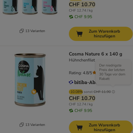
CHF 10.70
CHF 12.74 / kg
CHF 9.95
13 Varianten
Zum Warenkorb
hinzufügen
Cosma Nature 6 x 140 g
Hühnchenfilet
Der niedrigste
Preis der letzten
Rating: 4.8/5
(
107
)
30 Tage vor dem
Rabatt
-10.08%
sonst
CHF 11.90
CHF 10.70
CHF 12.74 / kg
CHF 9.95
13 Varianten
Zum Warenkorb
hinzufügen