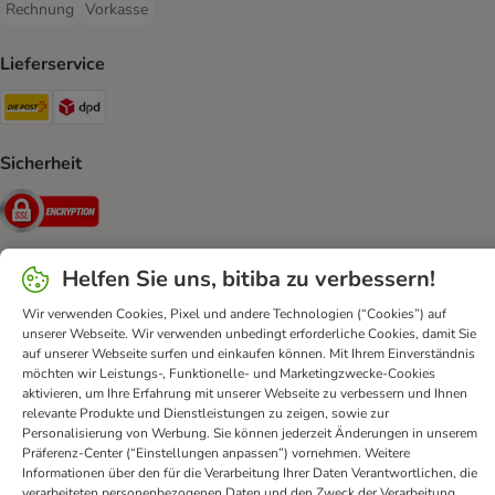
Rechnung
Vorkasse
Rechnung Payment Method
Vorkasse Payment Method
Lieferservice
Die Post Shipping Method
DPD Shipping Method
Sicherheit
Security
Helfen Sie uns, bitiba zu verbessern!
Kontakt
AGB
DSA
Datenschutz
Opt-out
Wir verwenden Cookies, Pixel und andere Technologien (“Cookies”) auf
unserer Webseite. Wir verwenden unbedingt erforderliche Cookies, damit Sie
Impressum
Versandkosten und Lieferzeit
Zahlungsarten
auf unserer Webseite surfen und einkaufen können. Mit Ihrem Einverständnis
Vertrag widerrufen
Entsorgungs- und Umweltbestimmungen
möchten wir Leistungs-, Funktionelle- und Marketingzwecke-Cookies
aktivieren, um Ihre Erfahrung mit unserer Webseite zu verbessern und Ihnen
Erklärung zur Barrierefreiheit
relevante Produkte und Dienstleistungen zu zeigen, sowie zur
Personalisierung von Werbung. Sie können jederzeit Änderungen in unserem
bitiba GmbH
2026
Präferenz-Center (“Einstellungen anpassen”) vornehmen. Weitere
Informationen über den für die Verarbeitung Ihrer Daten Verantwortlichen, die
verarbeiteten personenbezogenen Daten und den Zweck der Verarbeitung