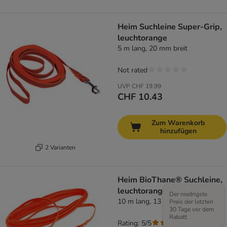
Heim Suchleine Super-Grip,
leuchtorange
5 m lang, 20 mm breit
Not rated
UVP
CHF 19.99
CHF 10.43
Zum Warenkorb
hinzufügen
2 Varianten
Heim BioThane® Suchleine,
leuchtorange
Der niedrigste
10 m lang, 13 mm breit
Preis der letzten
30 Tage vor dem
Rabatt
Rating: 5/5
(
1
)