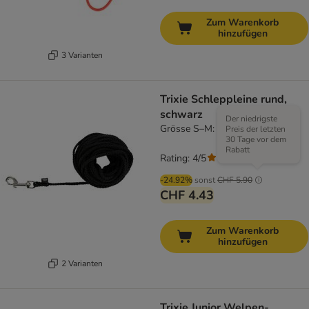
Zum Warenkorb
hinzufügen
3 Varianten
Trixie Schleppleine rund,
schwarz
Der niedrigste
Grösse S–M: 10 m lang, Ø 5 mm
Preis der letzten
30 Tage vor dem
Rabatt
Rating: 4/5
(
2
)
-24.92%
sonst
CHF 5.90
CHF 4.43
Zum Warenkorb
hinzufügen
2 Varianten
Trixie Junior Welpen-