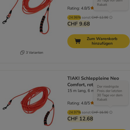
30 Tage vor dem
Rabatt
Rating: 4.8/5
(
4
)
-24.96%
sonst
CHF 12.90
CHF 9.68
Zum Warenkorb
hinzufügen
3 Varianten
TIAKI Schleppleine Neo
Comfort, rot
Der niedrigste
15 m lang, 6 mm breit
Preis der letzten
30 Tage vor dem
Rabatt
Rating: 4.8/5
(
4
)
-24.97%
sonst
CHF 16.90
CHF 12.68