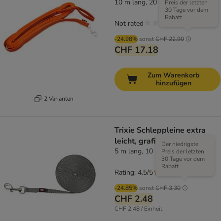
10 m lang, 20 mm breit
Preis der letzten
30 Tage vor dem
Rabatt
Not rated
-24.98%
sonst
CHF 22.90
CHF 17.18
Zum Warenkorb
hinzufügen
2 Varianten
Trixie Schleppleine extra
leicht, grafit
Der niedrigste
5 m lang, 10 mm breit
Preis der letzten
30 Tage vor dem
Rabatt
Rating: 4.5/5
(
2
)
-24.85%
sonst
CHF 3.30
CHF 2.48
CHF 2.48 / Einheit