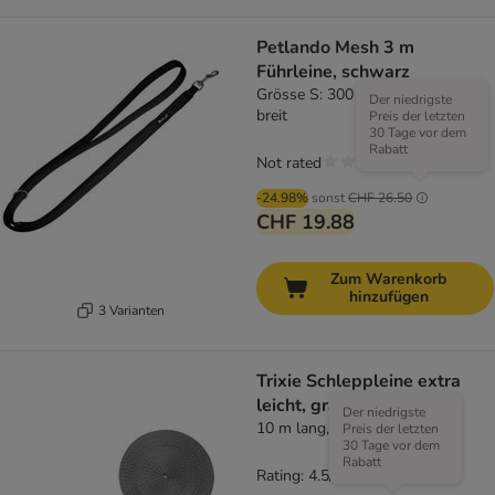
Petlando Mesh 3 m
Führleine, schwarz
Grösse S: 300 cm lang, 15 mm
Der niedrigste
breit
Preis der letzten
30 Tage vor dem
Rabatt
Not rated
-24.98%
sonst
CHF 26.50
CHF 19.88
Zum Warenkorb
hinzufügen
3 Varianten
Trixie Schleppleine extra
leicht, grafit
Der niedrigste
10 m lang, 10 mm breit
Preis der letzten
30 Tage vor dem
Rabatt
Rating: 4.5/5
(
2
)