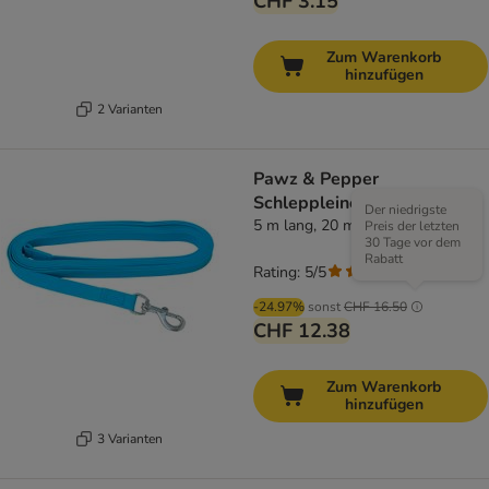
CHF 3.15
Zum Warenkorb
hinzufügen
2 Varianten
Pawz & Pepper
Schleppleine Strong, blau
Der niedrigste
5 m lang, 20 mm breit
Preis der letzten
30 Tage vor dem
Rabatt
Rating: 5/5
(
3
)
-24.97%
sonst
CHF 16.50
CHF 12.38
Zum Warenkorb
hinzufügen
3 Varianten