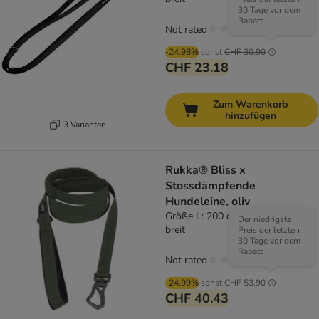
30 Tage vor dem
Rabatt
Not rated
-24.98%
sonst
CHF 30.90
CHF 23.18
Zum Warenkorb
hinzufügen
3 Varianten
Rukka® Bliss x
Stossdämpfende
Hundeleine, oliv
Größe L: 200 cm lang, 25 mm
Der niedrigste
breit
Preis der letzten
30 Tage vor dem
Rabatt
Not rated
-24.99%
sonst
CHF 53.90
CHF 40.43