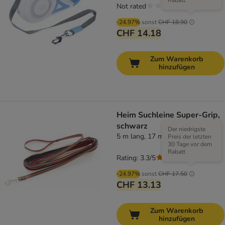
Rabatt
Not rated
-24.97%
sonst
CHF 18.90
CHF 14.18
Zum Warenkorb
hinzufügen
Heim Suchleine Super-Grip,
schwarz
Der niedrigste
5 m lang, 17 mm breit
Preis der letzten
30 Tage vor dem
Rabatt
Rating: 3.3/5
(
9
)
-24.97%
sonst
CHF 17.50
CHF 13.13
Zum Warenkorb
hinzufügen