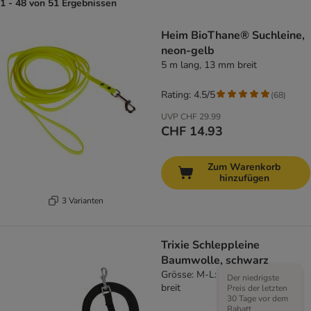
1 - 48 von 51 Ergebnissen
Heim BioThane® Suchleine,
neon-gelb
5 m lang, 13 mm breit
Rating: 4.5/5
(
68
)
UVP
CHF 29.99
CHF 14.93
Zum Warenkorb
hinzufügen
3 Varianten
Trixie Schleppleine
Baumwolle, schwarz
Grösse: M-L: 5 m lang / 20 mm
Der niedrigste
breit
Preis der letzten
30 Tage vor dem
Rabatt