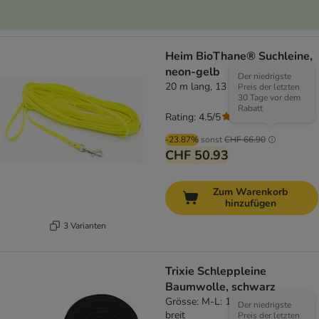
Heim BioThane® Suchleine,
neon-gelb
Der niedrigste
20 m lang, 13 mm breit
Preis der letzten
30 Tage vor dem
Rabatt
Rating: 4.5/5
(
68
)
-23.87%
sonst
CHF 66.90
CHF 50.93
Zum Warenkorb
hinzufügen
3 Varianten
Trixie Schleppleine
Baumwolle, schwarz
Grösse: M-L: 15 m lang / 20 mm
Der niedrigste
breit
Preis der letzten