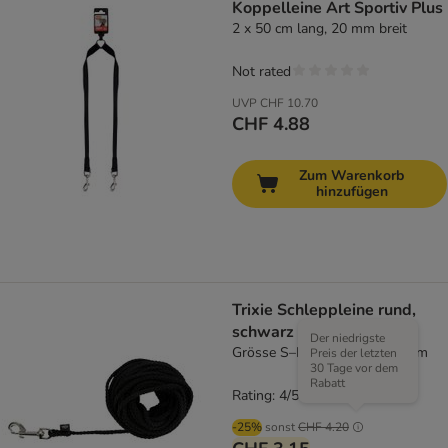
Koppelleine Art Sportiv Plus
2 x 50 cm lang, 20 mm breit
Not rated
UVP
CHF 10.70
CHF 4.88
Zum Warenkorb
hinzufügen
Trixie Schleppleine rund,
schwarz
Der niedrigste
Grösse S–M: 5 m lang, Ø 5 mm
Preis der letzten
30 Tage vor dem
Rabatt
Rating: 4/5
(
2
)
-25%
sonst
CHF 4.20