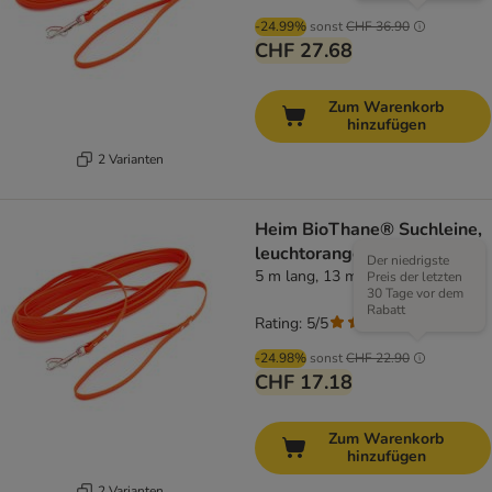
-24.99%
sonst
CHF 36.90
CHF 27.68
Zum Warenkorb
hinzufügen
2 Varianten
Heim BioThane® Suchleine,
leuchtorange
Der niedrigste
5 m lang, 13 mm breit
Preis der letzten
30 Tage vor dem
Rabatt
Rating: 5/5
(
1
)
-24.98%
sonst
CHF 22.90
CHF 17.18
Zum Warenkorb
hinzufügen
2 Varianten