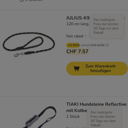
JULIUS-K9 IDC® Tau-Leine
Der niedrigste
120 cm lang, Ø 10 mm, schwarz
Preis der letzten
30 Tage vor dem
Rabatt
Not rated
-14.94%
sonst
CHF 8.90
CHF 7.57
Zum Warenkorb
hinzufügen
TIAKI Hundeleine Reflective
mit Kotbeutelhalter
Der niedrigste
1 Stück
Preis der letzten
30 Tage vor dem
Rabatt