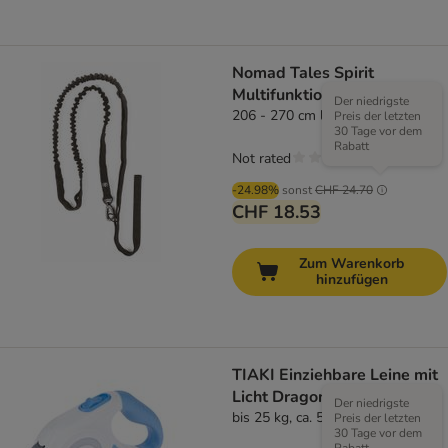
Nomad Tales Spirit
Multifunktionsleine
Der niedrigste
206 - 270 cm lang, 20 mm breit
Preis der letzten
30 Tage vor dem
Rabatt
Not rated
-24.98%
sonst
CHF 24.70
CHF 18.53
Zum Warenkorb
hinzufügen
TIAKI Einziehbare Leine mit
Licht Dragonfly, 5 m
Der niedrigste
bis 25 kg, ca. 5 m
Preis der letzten
30 Tage vor dem