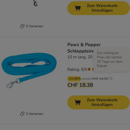
Zum Warenkorb
hinzufügen
3 Varianten
Pawz & Pepper
Schleppleine Strong, blau
Der niedrigste
10 m lang, 20 mm breit
Preis der letzten
30 Tage vor dem
Rabatt
Rating: 5/5
(
3
)
-24.98%
sonst
CHF 24.50
CHF 18.38
Zum Warenkorb
hinzufügen
3 Varianten