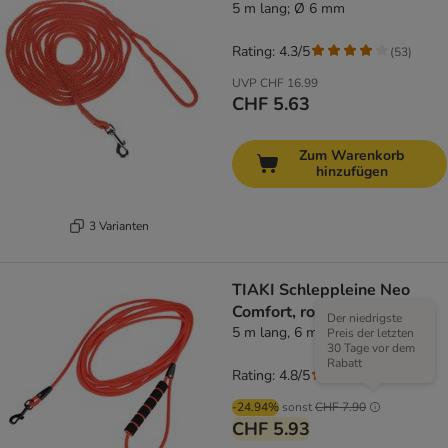
5 m lang; Ø 6 mm
Rating: 4.3/5
(
53
)
UVP
CHF 16.99
CHF 5.63
Zum Warenkorb
hinzufügen
3 Varianten
TIAKI Schleppleine Neo
Comfort, rot
Der niedrigste
5 m lang, 6 mm breit
Preis der letzten
30 Tage vor dem
Rabatt
Rating: 4.8/5
(
4
)
-24.94%
sonst
CHF 7.90
CHF 5.93