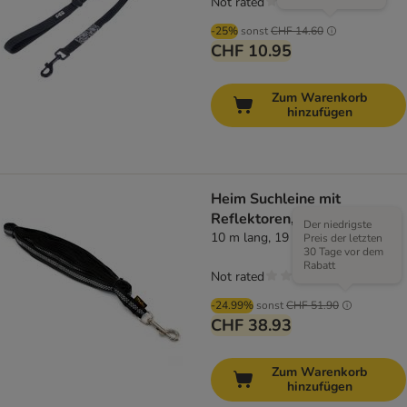
Not rated
-25%
sonst
CHF 14.60
CHF 10.95
Zum Warenkorb
hinzufügen
Heim Suchleine mit
Reflektoren, schwarz
Der niedrigste
10 m lang, 19 mm breit
Preis der letzten
30 Tage vor dem
Rabatt
Not rated
-24.99%
sonst
CHF 51.90
CHF 38.93
Zum Warenkorb
hinzufügen