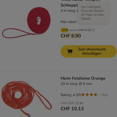
Schleppleine
Der niedrigste
4 m lang, Ø 4 mm
Preis der letzten
30 Tage vor dem
Rabatt
Not rated
-25%
sonst
CHF 9.20
CHF 6.90
Zum Warenkorb
hinzufügen
Heim Feldleine Orange
20 m lang; Ø 6 mm
Rating: 4.3/5
(
53
)
UVP
CHF 25.99
CHF 10.13