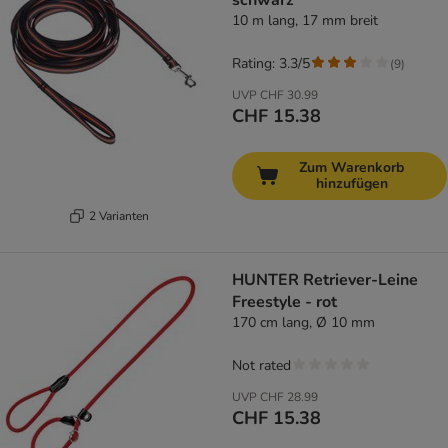
schwarz
10 m lang, 17 mm breit
Rating: 3.3/5
(
9
)
UVP
CHF 30.99
CHF 15.38
Zum Warenkorb
hinzufügen
2 Varianten
HUNTER Retriever-Leine
Freestyle - rot
170 cm lang, Ø 10 mm
Not rated
UVP
CHF 28.99
CHF 15.38