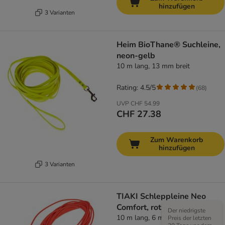
hinzufügen
3 Varianten
Heim BioThane® Suchleine,
neon-gelb
10 m lang, 13 mm breit
Rating: 4.5/5
(
68
)
UVP
CHF 54.99
CHF 27.38
Zum Warenkorb
hinzufügen
3 Varianten
TIAKI Schleppleine Neo
Comfort, rot
Der niedrigste
10 m lang, 6 mm breit
Preis der letzten