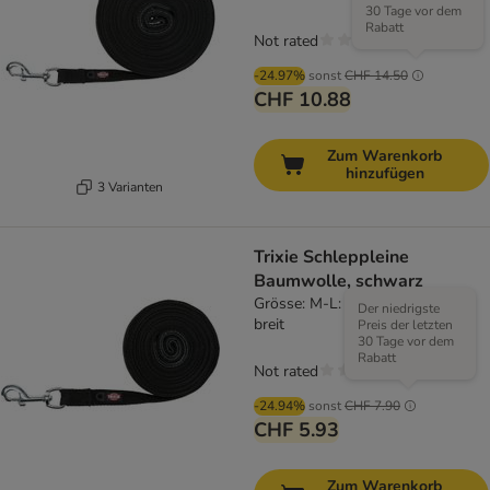
30 Tage vor dem
Rabatt
Not rated
-24.97%
sonst
CHF 14.50
CHF 10.88
Zum Warenkorb
hinzufügen
3 Varianten
Trixie Schleppleine
Baumwolle, schwarz
Grösse: M-L: 10 m lang / 20 mm
Der niedrigste
breit
Preis der letzten
30 Tage vor dem
Rabatt
Not rated
-24.94%
sonst
CHF 7.90
CHF 5.93
Zum Warenkorb