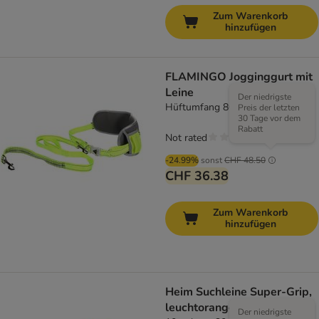
Zum Warenkorb
hinzufügen
FLAMINGO Jogginggurt mit
Leine
Der niedrigste
Hüftumfang 80 - 140 cm
Preis der letzten
30 Tage vor dem
Rabatt
Not rated
-24.99%
sonst
CHF 48.50
CHF 36.38
Zum Warenkorb
hinzufügen
Heim Suchleine Super-Grip,
leuchtorange
Der niedrigste