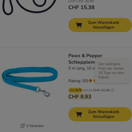
UVP
CHF 28.99
CHF 15.38
Zum Warenkorb
hinzufügen
Pawz & Pepper
Schleppleine Strong, blau
Der niedrigste
5 m lang, 10 mm breit
Preis der letzten
30 Tage vor dem
Rabatt
Rating: 5/5
(
3
)
-24.96%
sonst
CHF 11.90
CHF 8.93
Zum Warenkorb
hinzufügen
3 Varianten