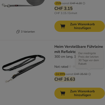
-25%
sonst
CHF 4.20
CHF 3.15
CHF 3.15 / Einheit
Zum Warenkorb
hinzufügen
3 Varianten
Heim Verstellbare Führleine
mit Reflektoren, schwarz
Der niedrigste
300 cm lang, 19 mm breit
Preis der letzten
30 Tage vor dem
Rabatt
Not rated
-24.99%
sonst
CHF 35.50
CHF 26.63
Zum Warenkorb
hinzufügen