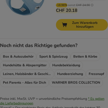
-18.96%
sonst
CHF 24.90
CHF 20.18
Zum Warenkorb
hinzufügen
Noch nicht das Richtige gefunden?
Box & Autozubehör
Sport & Spielzeug
Betten & Körbe
Hundehütte & Absperrgitter
Hundebekleidung
Leinen, Halsbänder & Geschirre
Hundeerziehung
Fressnapf
Pet Parents - Alles für Dich
WARNER BROS COLLECTION
Preise inkl. MwSt. UVP = unverbindliche Preisempfehlung
* Es gelten
die Lieferbedingungen
"Sonst" = Der niedrigste Preis des Artikels innerhalb der letzten 30