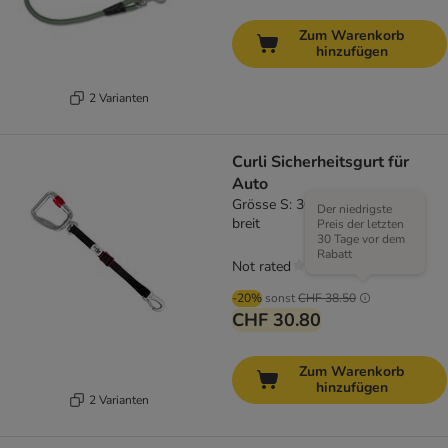
Zum Warenkorb
hinzufügen
2 Varianten
Curli Sicherheitsgurt für
Auto
Grösse S: 30 cm lang, 20 mm
Der niedrigste
breit
Preis der letzten
30 Tage vor dem
Rabatt
Not rated
-20%
sonst
CHF 38.50
CHF 30.80
Zum Warenkorb
hinzufügen
2 Varianten