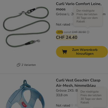
Curli Vario Comfort Leine,
moos
Der niedrigste
Grösse L: 200 cm lang, Ø 10 mm
Preis der letzten
30 Tage vor dem
Rabatt
Not rated
-20%
sonst
CHF 30.50
CHF 24.40
Zum Warenkorb
hinzufügen
2 Varianten
Curli Vest Geschirr Clasp
Air-Mesh, himmelblau
Grösse 2XS: Brustumfang 30,2 -
Der niedrigste
33,8 cm
Preis der letzten
30 Tage vor dem
Rabatt
Not rated