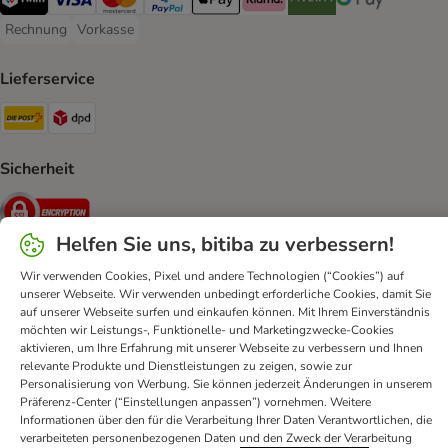
TWINT Payment Method
Visa Payment Method
MasterCard Payment Method
PayPal Payment Method
Apple Pay Payment Method
Klarna Payment Method
Riverty Payment Method
Google Pay Paym
Rechnung
Vorkasse
Rechnung Payment Method
Vorkasse Payment Method
Lieferservice
Die Post Shipping Method
DPD Shipping Method
Sicherheit
Security
Helfen Sie uns, bitiba zu verbessern!
Wir verwenden Cookies, Pixel und andere Technologien (“Cookies”) auf
unserer Webseite. Wir verwenden unbedingt erforderliche Cookies, damit Sie
Kontakt
AGB
DSA
Datenschutz
Opt-out
auf unserer Webseite surfen und einkaufen können. Mit Ihrem Einverständnis
Impressum
Versandkosten und Lieferzeit
Zahlungsarten
möchten wir Leistungs-, Funktionelle- und Marketingzwecke-Cookies
aktivieren, um Ihre Erfahrung mit unserer Webseite zu verbessern und Ihnen
Vertrag widerrufen
Entsorgungs- und Umweltbestimmungen
relevante Produkte und Dienstleistungen zu zeigen, sowie zur
Erklärung zur Barrierefreiheit
Personalisierung von Werbung. Sie können jederzeit Änderungen in unserem
Präferenz-Center (“Einstellungen anpassen”) vornehmen. Weitere
Informationen über den für die Verarbeitung Ihrer Daten Verantwortlichen, die
bitiba GmbH
2026
verarbeiteten personenbezogenen Daten und den Zweck der Verarbeitung