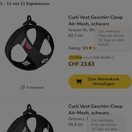
1 - 11 von 11 Ergebnissen
Curli Vest Geschirr Clasp
Air-Mesh, schwarz
Grösse XL: Brustumfang 55,5 -
Der niedrigste
62,7 cm
Preis der letzten
30 Tage vor dem
Rabatt
Rating: 5/5
(
1
)
-24.98%
sonst
CHF 31.50
CHF 23.63
Zum Warenkorb
hinzufügen
4 Varianten
Curli Vest Geschirr Clasp
Air-Mesh, schwarz
Grösse L: Brustumfang 49,1 -
Der niedrigste
55,4 cm
Preis der letzten
30 Tage vor dem