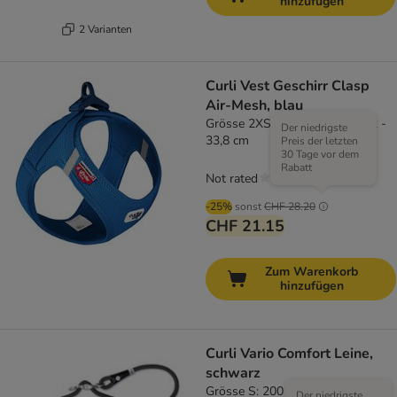
hinzufügen
2 Varianten
Curli Vest Geschirr Clasp
Air-Mesh, blau
Grösse 2XS: Brustumfang 30,2 -
Der niedrigste
33,8 cm
Preis der letzten
30 Tage vor dem
Rabatt
Not rated
-25%
sonst
CHF 28.20
CHF 21.15
Zum Warenkorb
hinzufügen
Curli Vario Comfort Leine,
schwarz
Grösse S: 200 cm lang, Ø 8 mm
Der niedrigste