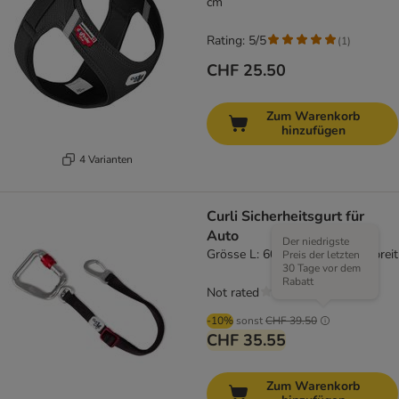
cm
Rating: 5/5
(
1
)
CHF 25.50
Zum Warenkorb
hinzufügen
4 Varianten
Curli Sicherheitsgurt für
Auto
Der niedrigste
Grösse L: 60 cm lang, 20 mm breit
Preis der letzten
30 Tage vor dem
Rabatt
Not rated
-10%
sonst
CHF 39.50
CHF 35.55
Zum Warenkorb