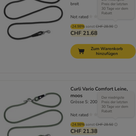
breit
Preis der letzten
30 Tage vor dem
Rabatt
Not rated
-24.98%
sonst
CHF 28.90
CHF 21.68
Zum Warenkorb
hinzufügen
Curli Vario Comfort Leine,
moos
Der niedrigste
Grösse S: 200 cm lang, Ø 8 mm
Preis der letzten
30 Tage vor dem
Rabatt
Not rated
-24.98%
sonst
CHF 28.50
CHF 21.38