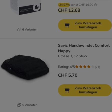
-24.97%
sonst
CHF 16.90
CHF 12.68
Zum Warenkorb
hinzufügen
6 Varianten
Savic Hundewindel Comfort
Nappy
Grösse 3, 12 Stück
Rating: 4/5
(
21
)
CHF 5.70
Zum Warenkorb
hinzufügen
5 Varianten