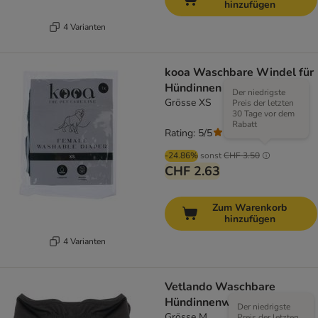
hinzufügen
4 Varianten
kooa Waschbare Windel für
Hündinnen
Der niedrigste
Grösse XS
Preis der letzten
30 Tage vor dem
Rabatt
Rating: 5/5
(
3
)
-24.86%
sonst
CHF 3.50
CHF 2.63
Zum Warenkorb
hinzufügen
4 Varianten
Vetlando Waschbare
Hündinnenwindel
Der niedrigste
Grösse M
Preis der letzten