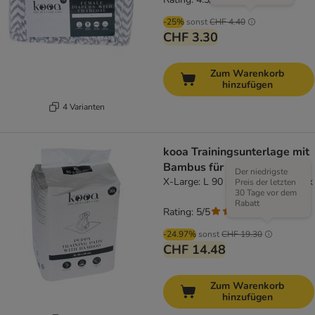
-25%
sonst
CHF 4.40
CHF 3.30
Zum Warenkorb
hinzufügen
4 Varianten
kooa Trainingsunterlage mit
Bambus für Hundewelpen
Der niedrigste
X-Large: L 90 x B 60 cm, 30 Stück
Preis der letzten
30 Tage vor dem
Rabatt
Rating: 5/5
(
1
)
-24.97%
sonst
CHF 19.30
CHF 14.48
Zum Warenkorb
hinzufügen