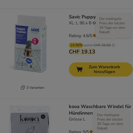
Savic Puppy Trainer Pads
Der niedrigste
XL: L 90 x B 60 cm, 30 Stück
Preis der letzten
30 Tage vor dem
Rabatt
Rating: 4.6/5
(
56
)
-24.98%
sonst
CHF 25.50
CHF 19.13
Zum Warenkorb
hinzufügen
3 Varianten
kooa Waschbare Windel für
Hündinnen
Der niedrigste
Grösse L
Preis der letzten
30 Tage vor dem
Rabatt
Rating: 5/5
(
3
)