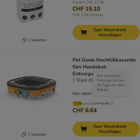
Einzeln
CHF 17.26
CHF 15.10
CHF 7.55 / Einheit
Zum Warenkorb
hinzufügen
2 Varianten
Pet Genie Nachfüllkassette
fürs Hundekot-
Entsorgungssystem
Der niedrigste
1 Stück (OHNE Eimer)
Preis der letzten
30 Tage vor dem
Rabatt
Not rated
-20%
sonst
CHF 8.30
CHF 6.64
Zum Warenkorb
hinzufügen
2 Varianten