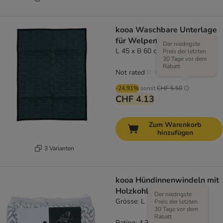
kooa Waschbare Unterlage
für Welpen
Der niedrigste
L 45 x B 60 cm
Preis der letzten
30 Tage vor dem
Rabatt
Not rated
-24.91%
sonst
CHF 5.50
CHF 4.13
Zum Warenkorb
hinzufügen
3 Varianten
kooa Hündinnenwindeln mit
Holzkohle
Der niedrigste
Grösse: L
Preis der letzten
30 Tage vor dem
Rabatt
Rating: 4.3/5
(
3
)