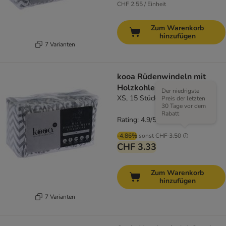
CHF 2.55 / Einheit
Zum Warenkorb
hinzufügen
7 Varianten
kooa Rüdenwindeln mit
Holzkohle
Der niedrigste
XS, 15 Stück
Preis der letzten
30 Tage vor dem
Rabatt
Rating: 4.9/5
(
7
)
-4.86%
sonst
CHF 3.50
CHF 3.33
Zum Warenkorb
hinzufügen
7 Varianten