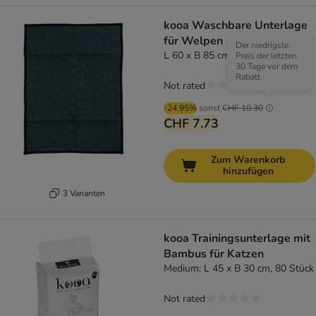
kooa Waschbare Unterlage
für Welpen
Der niedrigste
L 60 x B 85 cm
Preis der letzten
30 Tage vor dem
Rabatt
Not rated
-24.95%
sonst
CHF 10.30
CHF 7.73
Zum Warenkorb
hinzufügen
3 Varianten
kooa Trainingsunterlage mit
Bambus für Katzen
Medium: L 45 x B 30 cm, 80 Stück
Not rated