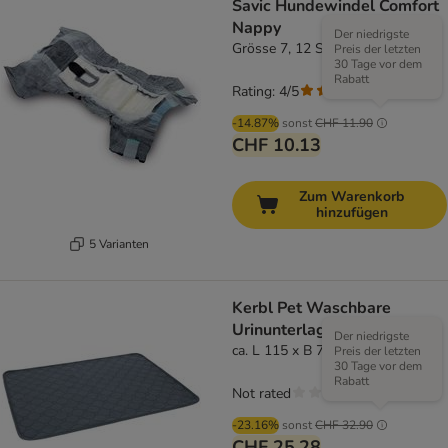
Savic Hundewindel Comfort
Nappy
Der niedrigste
Grösse 7, 12 Stück
Preis der letzten
30 Tage vor dem
Rabatt
Rating: 4/5
(
21
)
-14.87%
sonst
CHF 11.90
CHF 10.13
Zum Warenkorb
hinzufügen
5 Varianten
Kerbl Pet Waschbare
Urinunterlage, grau
Der niedrigste
ca. L 115 x B 75 cm
Preis der letzten
30 Tage vor dem
Rabatt
Not rated
-23.16%
sonst
CHF 32.90
CHF 25.28