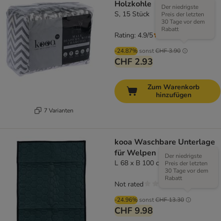
Holzkohle
Der niedrigste
S, 15 Stück
Preis der letzten
30 Tage vor dem
Rabatt
Rating: 4.9/5
(
7
)
-24.87%
sonst
CHF 3.90
CHF 2.93
Zum Warenkorb
hinzufügen
7 Varianten
kooa Waschbare Unterlage
für Welpen
Der niedrigste
L 68 x B 100 cm
Preis der letzten
30 Tage vor dem
Rabatt
Not rated
-24.96%
sonst
CHF 13.30
CHF 9.98