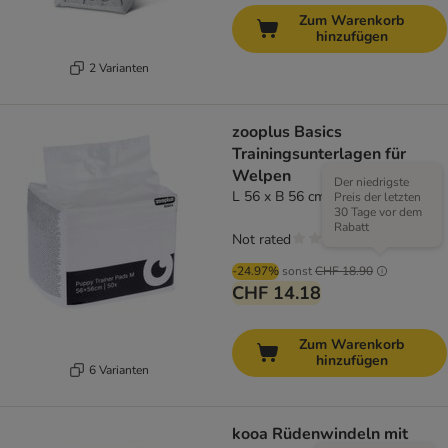
Zum Warenkorb
hinzufügen
2 Varianten
zooplus Basics
Trainingsunterlagen für
Welpen
Der niedrigste
L 56 x B 56 cm, 50 Stück
Preis der letzten
30 Tage vor dem
Rabatt
Not rated
-24.97%
sonst
CHF 18.90
CHF 14.18
Zum Warenkorb
hinzufügen
6 Varianten
kooa Rüdenwindeln mit