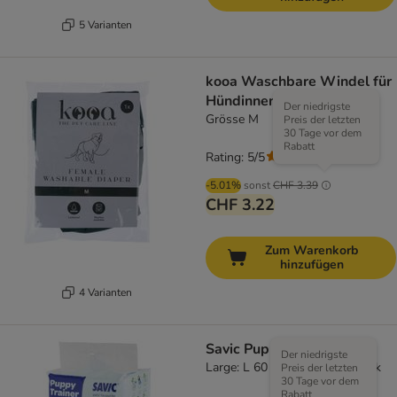
5 Varianten
kooa Waschbare Windel für
Hündinnen
Der niedrigste
Grösse M
Preis der letzten
30 Tage vor dem
Rabatt
Rating: 5/5
(
3
)
-5.01%
sonst
CHF 3.39
CHF 3.22
Zum Warenkorb
hinzufügen
4 Varianten
Savic Puppy Trainer Pads
Der niedrigste
Large: L 60 x B 45 cm, 50 Stück
Preis der letzten
30 Tage vor dem
Rabatt