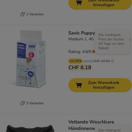
Zum Warenkorb
hinzufügen
2 Varianten
Savic Puppy Trainer Pads
Der niedrigste
Medium: L 45 x B 30 cm, 50 Stück
Preis der letzten
30 Tage vor dem
Rabatt
Rating: 4.6/5
(
56
)
-24.95%
sonst
CHF 10.90
CHF 8.18
Zum Warenkorb
hinzufügen
3 Varianten
Vetlando Waschbare
Hündinnenwindel
Der niedrigste