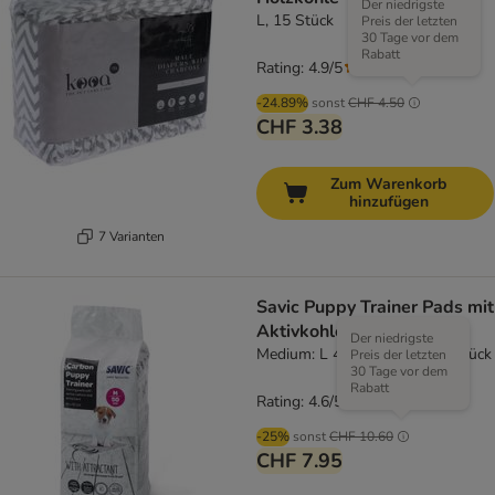
Der niedrigste
L, 15 Stück
Preis der letzten
30 Tage vor dem
Rabatt
Rating: 4.9/5
(
7
)
-24.89%
sonst
CHF 4.50
CHF 3.38
Zum Warenkorb
hinzufügen
7 Varianten
Savic Puppy Trainer Pads mit
Aktivkohle
Der niedrigste
Medium: L 45 x B 30 cm, 50 Stück
Preis der letzten
30 Tage vor dem
Rabatt
Rating: 4.6/5
(
9
)
-25%
sonst
CHF 10.60
CHF 7.95