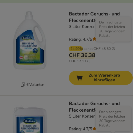
Bactador Geruchs- und
Fleckenentferner
Der niedrigste
3 Liter Konzentrat
Preis der letzten
30 Tage vor dem
Rabatt
Rating: 4.7/5
(
19
)
-24.99%
sonst
CHF 48.50
CHF 36.38
CHF 12.13 / l
Zum Warenkorb
hinzufügen
6 Varianten
Bactador Geruchs- und
Fleckenentferner
Der niedrigste
5 Liter Konzentrat
Preis der letzten
30 Tage vor dem
Rabatt
Rating: 4.7/5
(
19
)