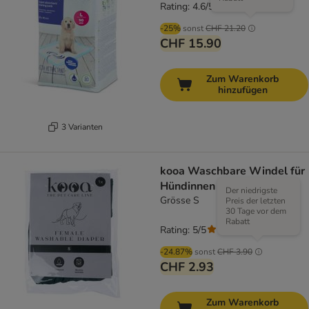
Rating: 4.6/5
(
56
)
-25%
sonst
CHF 21.20
CHF 15.90
Zum Warenkorb
hinzufügen
3 Varianten
kooa Waschbare Windel für
Hündinnen
Der niedrigste
Grösse S
Preis der letzten
30 Tage vor dem
Rabatt
Rating: 5/5
(
3
)
-24.87%
sonst
CHF 3.90
CHF 2.93
Zum Warenkorb