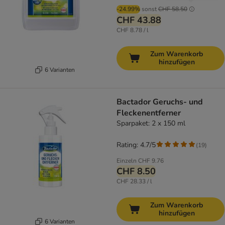
-24.99%
sonst
CHF 58.50
CHF 43.88
CHF 8.78 / l
Zum Warenkorb
hinzufügen
6 Varianten
Bactador Geruchs- und
Fleckenentferner
Sparpaket: 2 x 150 ml
Rating: 4.7/5
(
19
)
Einzeln
CHF 9.76
CHF 8.50
CHF 28.33 / l
Zum Warenkorb
hinzufügen
6 Varianten