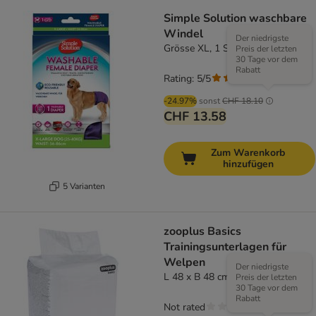
Simple Solution waschbare
Windel
Der niedrigste
Grösse XL, 1 Stück
Preis der letzten
30 Tage vor dem
Rabatt
Rating: 5/5
(
4
)
-24.97%
sonst
CHF 18.10
CHF 13.58
Zum Warenkorb
hinzufügen
5 Varianten
zooplus Basics
Trainingsunterlagen für
Welpen
Der niedrigste
L 48 x B 48 cm, 50 Stück
Preis der letzten
30 Tage vor dem
Rabatt
Not rated