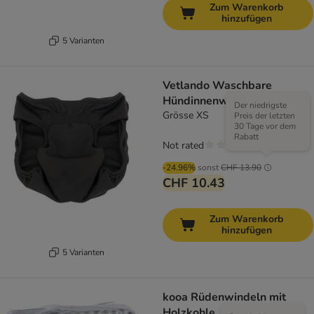
Zum Warenkorb
hinzufügen
5 Varianten
Vetlando Waschbare
Hündinnenwindel
Der niedrigste
Grösse XS
Preis der letzten
30 Tage vor dem
Rabatt
Not rated
-24.96%
sonst
CHF 13.90
CHF 10.43
Zum Warenkorb
hinzufügen
5 Varianten
kooa Rüdenwindeln mit
Holzkohle