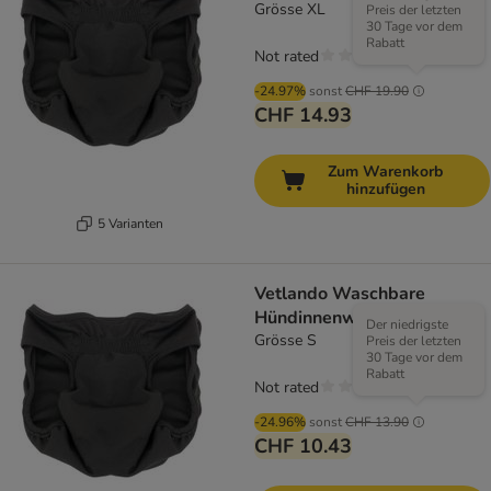
Grösse XL
Preis der letzten
30 Tage vor dem
Rabatt
Not rated
-24.97%
sonst
CHF 19.90
CHF 14.93
Zum Warenkorb
hinzufügen
5 Varianten
Vetlando Waschbare
Hündinnenwindel
Der niedrigste
Grösse S
Preis der letzten
30 Tage vor dem
Rabatt
Not rated
-24.96%
sonst
CHF 13.90
CHF 10.43