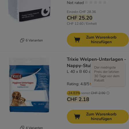
Not rated
Einzeln
CHF 28.36
CHF 25.20
CHF 12.60 / Einheit
Zum Warenkorb
6 Varianten
hinzufügen
Trixie Welpen-Unterlagen -
Nappy-Stubenrein
Der niedrigste
L 40 x B 60 cm, 7 Stück
Preis der letzten
30 Tage vor dem
Rabatt
Rating: 4.8/5
(
18
)
-24.83%
sonst
CHF 2.90
CHF 2.18
Zum Warenkorb
hinzufügen
4 Varianten