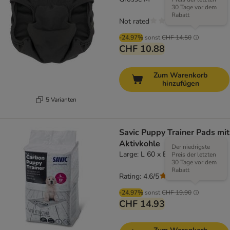
30 Tage vor dem
Rabatt
Not rated
-24.97%
sonst
CHF 14.50
CHF 10.88
Zum Warenkorb
hinzufügen
5 Varianten
Savic Puppy Trainer Pads mit
Aktivkohle
Der niedrigste
Large: L 60 x B 45 cm, 50 Stück
Preis der letzten
30 Tage vor dem
Rabatt
Rating: 4.6/5
(
9
)
-24.97%
sonst
CHF 19.90
CHF 14.93