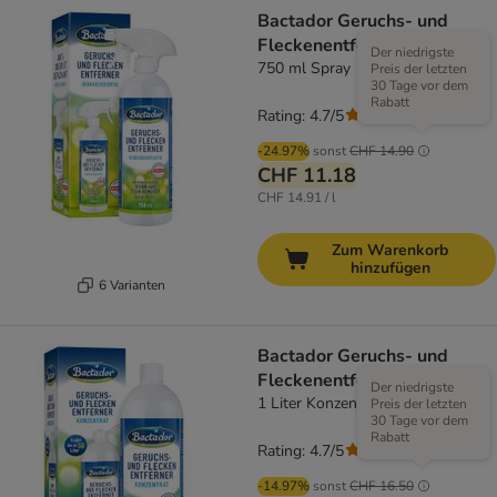
Bactador Geruchs- und
Fleckenentferner
Der niedrigste
750 ml Spray
Preis der letzten
30 Tage vor dem
Rabatt
Rating: 4.7/5
(
19
)
-24.97%
sonst
CHF 14.90
CHF 11.18
CHF 14.91 / l
Zum Warenkorb
hinzufügen
6 Varianten
Bactador Geruchs- und
Fleckenentferner
Der niedrigste
1 Liter Konzentrat
Preis der letzten
30 Tage vor dem
Rabatt
Rating: 4.7/5
(
19
)
-14.97%
sonst
CHF 16.50