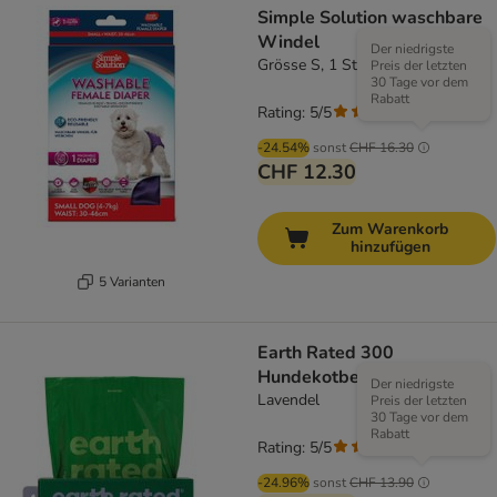
Simple Solution waschbare
Windel
Der niedrigste
Grösse S, 1 Stück
Preis der letzten
30 Tage vor dem
Rabatt
Rating: 5/5
(
4
)
-24.54%
sonst
CHF 16.30
CHF 12.30
Zum Warenkorb
hinzufügen
5 Varianten
Earth Rated 300
Hundekotbeutel in Box
Der niedrigste
Lavendel
Preis der letzten
30 Tage vor dem
Rabatt
Rating: 5/5
(
2
)
-24.96%
sonst
CHF 13.90