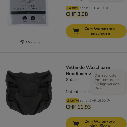
-24.88%
sonst
CHF 4.10
CHF 3.08
Zum Warenkorb
hinzufügen
4 Varianten
Vetlando Waschbare
Hündinnenwindel
Der niedrigste
Grösse L
Preis der letzten
30 Tage vor dem
Rabatt
Not rated
-24.97%
sonst
CHF 15.90
CHF 11.93
Zum Warenkorb
hinzufügen