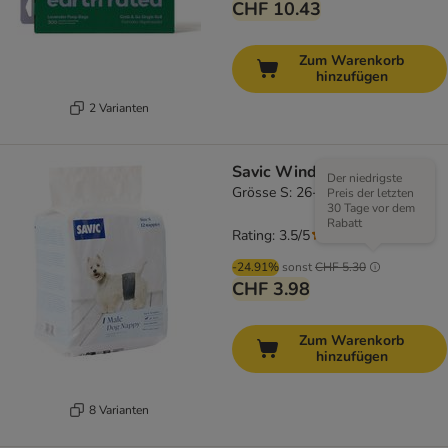
CHF 10.43
Zum Warenkorb
hinzufügen
2 Varianten
Savic Windeln für Rüden
Der niedrigste
Grösse S: 26-40 cm, 12 Stück
Preis der letzten
30 Tage vor dem
Rabatt
Rating: 3.5/5
(
2
)
-24.91%
sonst
CHF 5.30
CHF 3.98
Zum Warenkorb
hinzufügen
8 Varianten