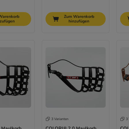
Warenkorb
Zum Warenkorb
nzufügen
hinzufügen
3 Varianten
3 
 Maulkorb
COLORI® 2.0 Maulkorb
COL