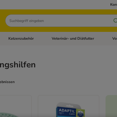
Kon
Suchen
Katzenzubehör
Veterinär- und Diätfutter
Vo
en: Hundezubehör
Kategorie-Menü öffnen: Katzenfutter
Kategorie-Menü öffnen: Katzenzubehör
Kateg
ngshilfen
gebnissen