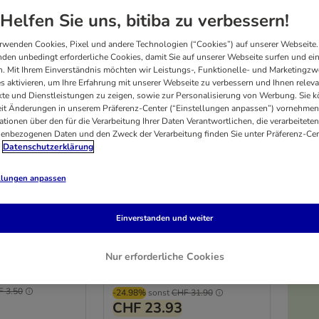
Helfen Sie uns, bitiba zu verbessern!
rwenden Cookies, Pixel und andere Technologien (“Cookies”) auf unserer Webseite.
den unbedingt erforderliche Cookies, damit Sie auf unserer Webseite surfen und ei
. Mit Ihrem Einverständnis möchten wir Leistungs-, Funktionelle- und Marketingzw
s aktivieren, um Ihre Erfahrung mit unserer Webseite zu verbessern und Ihnen relev
te und Dienstleistungen zu zeigen, sowie zur Personalisierung von Werbung. Sie 
eit Änderungen in unserem Präferenz-Center (“Einstellungen anpassen”) vornehmen
ationen über den für die Verarbeitung Ihrer Daten Verantwortlichen, die verarbeiteten
enbezogenen Daten und den Zweck der Verarbeitung finden Sie unter Präferenz-Cen
5 Varianten
Datenschutzerklärung
Lick'n'Snack
ADAPTIL® Calm Halsband
e
für Hunde
llungen anpassen
für kleine Hunde (bis zu ca. 15
kg)
C
Einverstanden und weiter
er niedrigste
Der niedrigste
reis der letzten
Preis der letzten
0 Tage vor dem
30 Tage vor dem
Nur erforderliche Cookies
abatt
Rabatt
(
1
)
Not rated
F 3.50
-24.98%
sonst
CHF 31.90
CHF 23.93