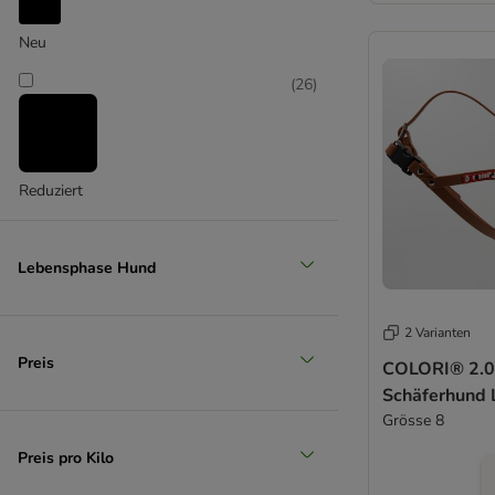
Neu
Groß 26-45 kg
(
26
)
Reduziert
Lebensphase Hund
2 Varianten
Preis
COLORI® 2.0
Schäferhund L
Grösse 8
Preis pro Kilo