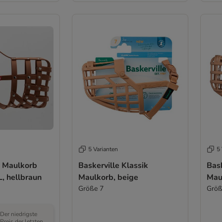
5 Varianten
5 
 Maulkorb
Baskerville Klassik
Bask
, hellbraun
Maulkorb, beige
Mau
Größe 7
Größ
Der niedrigste
Preis der letzten