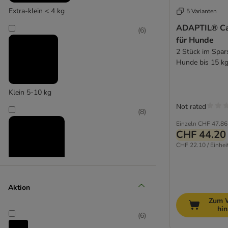
Extra-klein < 4 kg
5 Varianten
ADAPTIL® Ca
(
6
)
für Hunde
2 Stück im Spars
Hunde bis 15 kg
Klein 5-10 kg
Not rated
(
8
)
Einzeln
CHF 47.86
CHF 44.20
CHF 22.10 / Einhei
Mittel 11-25 kg
Aktion
(
9
)
Zum 
hi
(
6
)