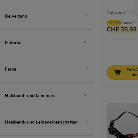
Not rated
Bewertung
-24.36%
sonst
CH
CHF 35.93
Material
Farbe
Zum 
hi
Halsband- und Leinenart
Halsband- und Leineneigenschaften