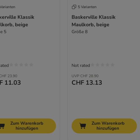
Varianten
5 Varianten
erville Klassik
Baskerville Klassik
lkorb, beige
Maulkorb, beige
e 5
Größe 8
rated
Not rated
CHF 23.90
UVP
CHF 28.90
F 11.03
CHF 13.13
Zum Warenkorb
Zum Warenkorb
hinzufügen
hinzufügen