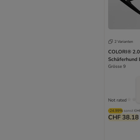
2 Varianten
COLORI® 2.0
Schäferhund 
Grösse 9
Not rated
-24.99%
sonst
CH
CHF 38.18