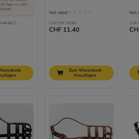
30 Tage vor dem
Rabatt
Not rated
Not 
F 47.50
UVP
CHF 26.90
UVP
CHF 11.40
CH
Warenkorb
Zum Warenkorb
nzufügen
hinzufügen