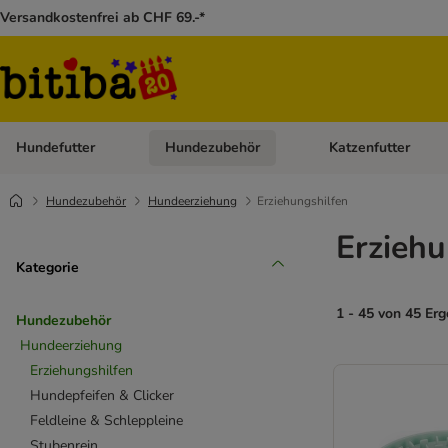
Versandkostenfrei ab CHF 69.-*
Hundefutter
Hundezubehör
Katzenfutter
Kategorie-Menü öffnen: Hundefutter
Kategorie-Menü öffn
Hundezubehör
Hundeerziehung
Erziehungshilfen
Erziehu
Kategorie
1 - 45 von 45 Er
Hundezubehör
Hundeerziehung
Erziehungshilfen
Hundepfeifen & Clicker
Feldleine & Schleppleine
Stubenrein