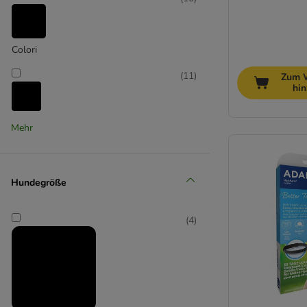
Colori
(
11
)
Zum 
hi
Halti
Mehr
(
2
)
Hundegröße
(
4
)
Rukka Pets
(
4
)
TIAKI