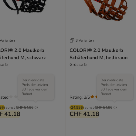
Varianten
3 Varianten
ORI® 2.0 Maulkorb
COLORI® 2.0 Maulkorb
äferhund M, schwarz
Schäferhund M, hellbraun
se 5
Grösse 5
Der niedrigste
Der niedrigste
Preis der letzten
Preis der letzten
30 Tage vor dem
30 Tage vor dem
Rabatt
Rabatt
rated
Rating: 3/5
(
1
)
99%
sonst
CHF 54.90
-24.99%
sonst
CHF 54.90
F 41.18
CHF 41.18