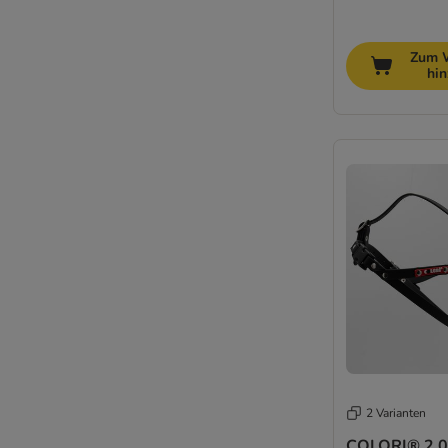
Zum 
hi
2 Varianten
COLORI® 2.0