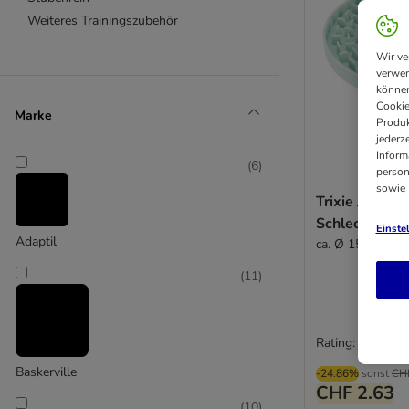
Weiteres Trainingszubehör
Wir ve
verwen
können
Cookie
Marke
Produk
jederz
Inform
(
6
)
person
sowie
Trixie Junior 
Schleckplatt
Einste
Adaptil
ca. Ø 15 cm
(
11
)
D
P
3
R
Rating: 5/5
Baskerville
-24.86%
sonst
CH
CHF 2.63
(
10
)