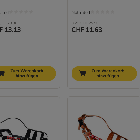
rated
Not rated
CHF 29.90
UVP
CHF 25.90
F 13.13
CHF 11.63
Zum Warenkorb
Zum Warenkorb
hinzufügen
hinzufügen