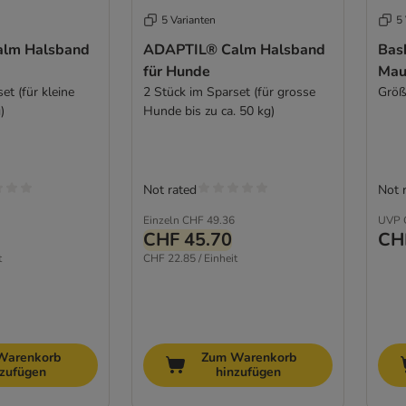
5 Varianten
5 
lm Halsband
ADAPTIL® Calm Halsband
Bask
für Hunde
Mau
et (für kleine
2 Stück im Sparset (für grosse
Größ
)
Hunde bis zu ca. 50 kg)
Not rated
Not 
Einzeln
CHF 49.36
UVP
CHF 45.70
CH
t
CHF 22.85 / Einheit
Warenkorb
Zum Warenkorb
nzufügen
hinzufügen