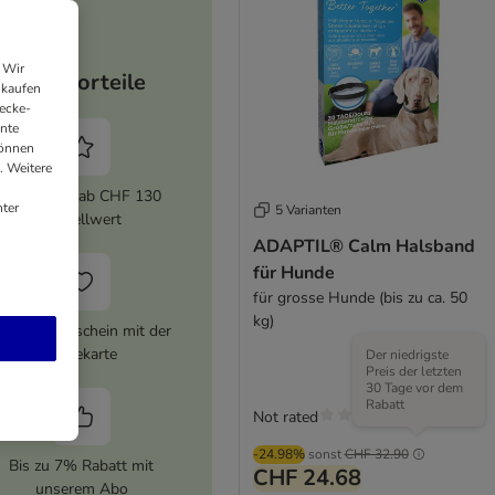
 Wir
Ihre Vorteile
nkaufen
ecke-
ante
können
. Weitere
5% Rabatt ab CHF 130
ter
5 Varianten
Bestellwert
ADAPTIL® Calm Halsband
für Hunde
für grosse Hunde (bis zu ca. 50
kg)
HF 16 Gutschein mit der
Treuekarte
Der niedrigste
Preis der letzten
30 Tage vor dem
Rabatt
Not rated
-24.98%
sonst
CHF 32.90
Bis zu 7% Rabatt mit
CHF 24.68
unserem Abo