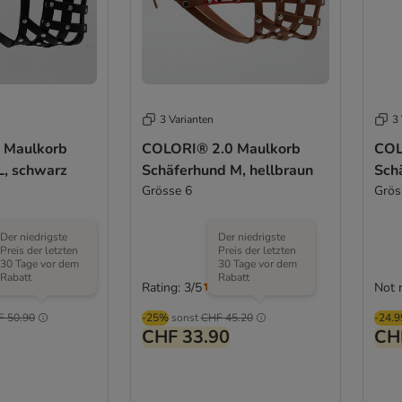
3 Varianten
3 
 Maulkorb
COLORI® 2.0 Maulkorb
COL
L, schwarz
Schäferhund M, hellbraun
Sch
Grösse 6
Grös
Der niedrigste
Der niedrigste
Preis der letzten
Preis der letzten
30 Tage vor dem
30 Tage vor dem
Rabatt
Rabatt
Rating: 3/5
Not 
(
1
)
F 50.90
-25%
sonst
CHF 45.20
-24.
CHF 33.90
CH