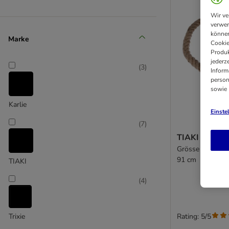
Wir ve
verwen
können
Marke
Cookie
Produk
jederz
(
3
)
Inform
person
sowie
Karlie
Einste
(
7
)
TIAKI Jute Si
Grösse L (extra 
91 cm
TIAKI
(
4
)
Rating: 5/5
Trixie