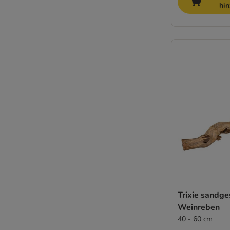
hi
Trixie sandge
Weinreben
40 - 60 cm