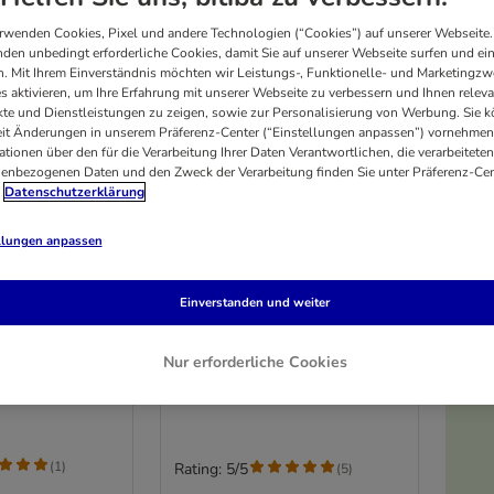
rwenden Cookies, Pixel und andere Technologien (“Cookies”) auf unserer Webseite.
den unbedingt erforderliche Cookies, damit Sie auf unserer Webseite surfen und ei
. Mit Ihrem Einverständnis möchten wir Leistungs-, Funktionelle- und Marketingzw
s aktivieren, um Ihre Erfahrung mit unserer Webseite zu verbessern und Ihnen relev
te und Dienstleistungen zu zeigen, sowie zur Personalisierung von Werbung. Sie 
eit Änderungen in unserem Präferenz-Center (“Einstellungen anpassen”) vornehmen
ationen über den für die Verarbeitung Ihrer Daten Verantwortlichen, die verarbeiteten
enbezogenen Daten und den Zweck der Verarbeitung finden Sie unter Präferenz-Cen
Datenschutzerklärung
llungen anpassen
3 Varianten
tzstange natur
Seilspirale
Einverstanden und weiter
lang): Ø 3,2 x L
Grösse S: ca. L 60 cm, Kordel Ø
15 mm
Nur erforderliche Cookies
C
(
1
)
Rating: 5/5
(
5
)