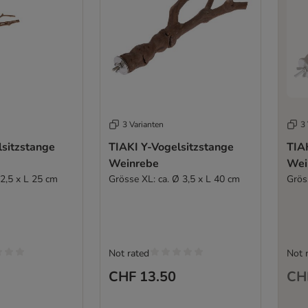
3 Varianten
3 
lsitzstange
TIAKI Y-Vogelsitzstange
TIA
Weinrebe
Wei
 2,5 x L 25 cm
Grösse XL: ca. Ø 3,5 x L 40 cm
Grös
Not rated
Not 
CHF 13.50
CH