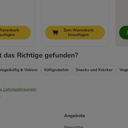
Warenkorb
Zum Warenkorb
nzufügen
hinzufügen
t das Richtige gefunden?
Vogelkäfig & Voliere
Käfigzubehör
Snacks und Kräcker
Voge
ie Lieferbedingungen
.
Angebote
Newsletter