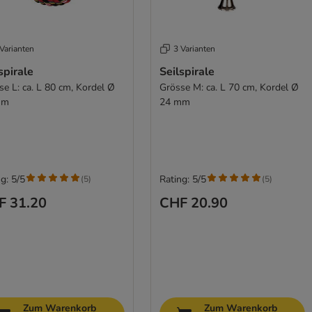
Varianten
3 Varianten
spirale
Seilspirale
se L: ca. L 80 cm, Kordel Ø
Grösse M: ca. L 70 cm, Kordel Ø
mm
24 mm
g: 5/5
Rating: 5/5
(
5
)
(
5
)
F 31.20
CHF 20.90
Zum Warenkorb
Zum Warenkorb