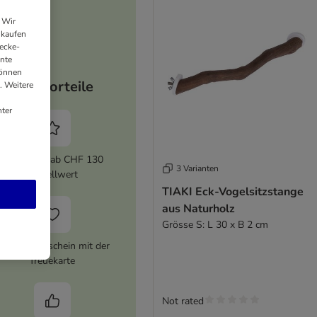
 Wir
nkaufen
ecke-
ante
können
Ihre Vorteile
. Weitere
ter
5% Rabatt ab CHF 130
3 Varianten
Bestellwert
TIAKI Eck-Vogelsitzstange
aus Naturholz
Grösse S: L 30 x B 2 cm
HF 16 Gutschein mit der
Treuekarte
Not rated