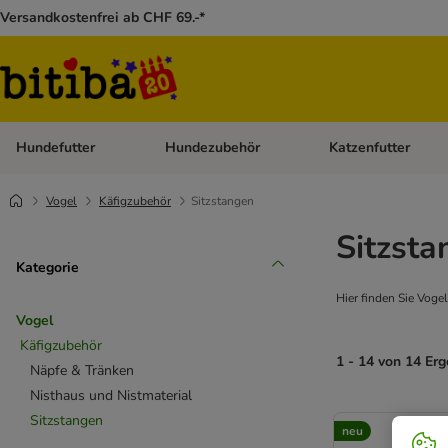
Versandkostenfrei ab CHF 69.-*
Hundefutter
Hundezubehör
Katzenfutter
Kategorie-Menü öffnen: Hundefutter
Kategorie-Menü öffn
Vogel
Käfigzubehör
Sitzstangen
Sitzsta
Kategorie
Hier finden Sie Voge
Vogel
Käfigzubehör
1 - 14 von 14 Er
Näpfe & Tränken
Nisthaus und Nistmaterial
Sitzstangen
neu