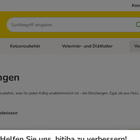
Kon
Suchen
Katzenzubehör
Veterinär- und Diätfutter
Vo
en: Hundezubehör
Kategorie-Menü öffnen: Katzenfutter
Kategorie-Menü öffnen: Katzenzubehör
Kateg
ngen
lzubehör, was für jeden Käfig unabkömmlich ist - die Sitzstangen. Egal ob aus Holz
gebnissen
neu
Helfen Sie uns, bitiba zu verbessern!