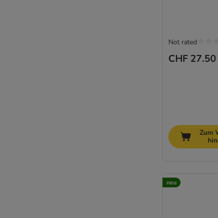
Not rated
CHF 27.50
Zum 
hi
neu