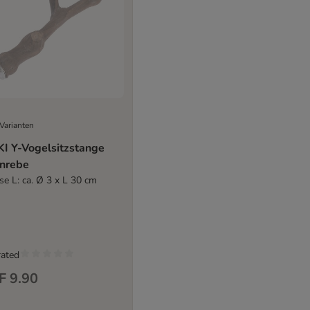
Varianten
KI Y-Vogelsitzstange
nrebe
se L: ca. Ø 3 x L 30 cm
rated
F 9.90