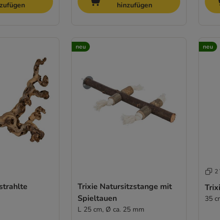
nzufügen
hinzufügen
neu
neu
2 
strahlte
Trixie Natursitzstange mit
Trix
Spieltauen
35 c
L 25 cm, Ø ca. 25 mm