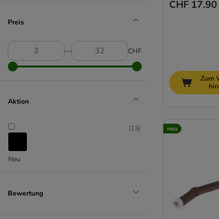
CHF 17.90
Preis
―
CHF
Zum 
hi
Aktion
(
13
)
neu
Neu
Bewertung