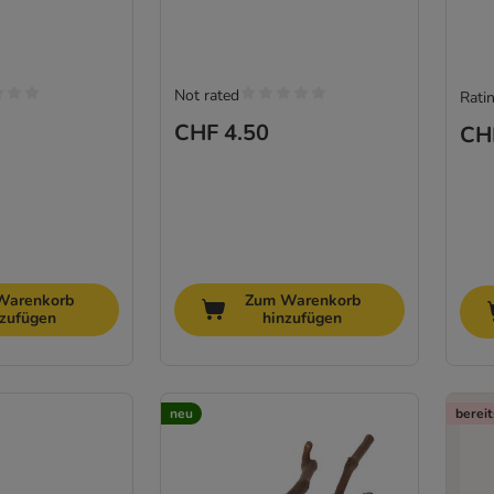
Not rated
Ratin
CHF 4.50
CH
Warenkorb
Zum Warenkorb
nzufügen
hinzufügen
neu
bereit