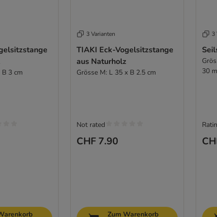
3 Varianten
3 
gelsitzstange
TIAKI Eck-Vogelsitzstange
Seil
z
aus Naturholz
Grös
30 
x B 3 cm
Grösse M: L 35 x B 2.5 cm
Not rated
Ratin
CHF 7.90
CH
Warenkorb
Zum Warenkorb