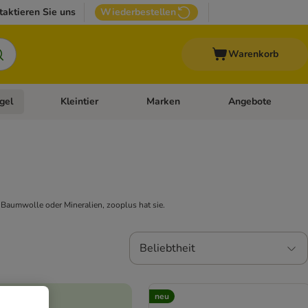
taktieren Sie uns
Wiederbestellen
Warenkorb
gel
Kleintier
Marken
Angebote
orie-Menü öffnen: Veterinär- und Diätfutter
Kategorie-Menü öffnen: Vogel
Kategorie-Menü öffnen: Kleintier
Kategorie-Menü öffn
, Baumwolle oder Mineralien, zooplus hat sie.
Beliebtheit
neu