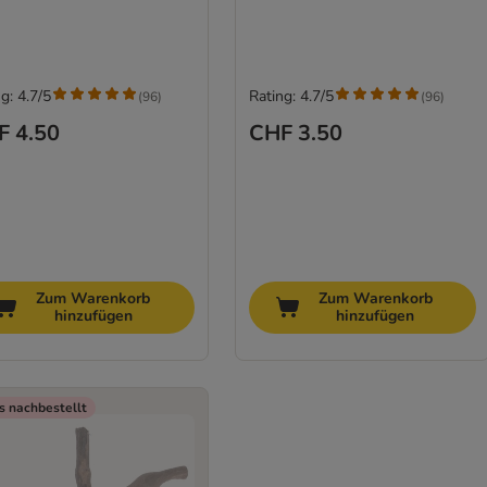
g: 4.7/5
Rating: 4.7/5
(
96
)
(
96
)
F 4.50
CHF 3.50
Zum Warenkorb
Zum Warenkorb
hinzufügen
hinzufügen
s nachbestellt