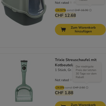
Not rated
-24.97%
sonst
CHF 16.90
CHF 12.68
Zum Warenkorb
hinzufügen
Trixie Streuschaufel mit
Kotbeuteln
Der niedrigste
1 Stück, Gr. M
Preis der letzten
30 Tage vor dem
Rabatt
Not rated
-24.8%
sonst
CHF 2.50
CHF 1.88
Zum Warenkorb