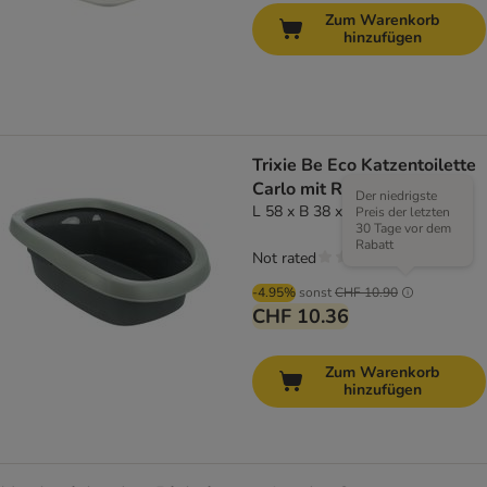
Zum Warenkorb
hinzufügen
Trixie Be Eco Katzentoilette
Carlo mit Rand
Der niedrigste
L 58 x B 38 x H 17 cm
Preis der letzten
30 Tage vor dem
Rabatt
Not rated
-4.95%
sonst
CHF 10.90
CHF 10.36
Zum Warenkorb
hinzufügen