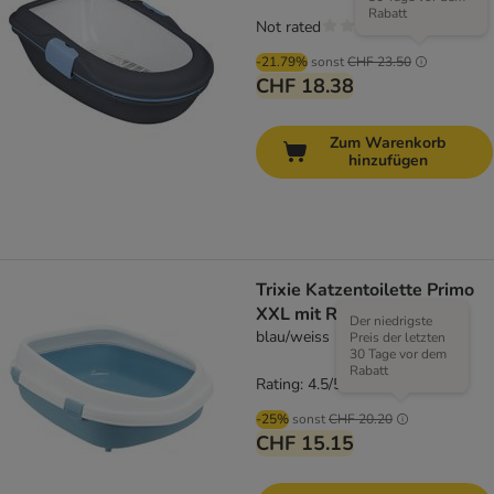
Rabatt
Not rated
-21.79%
sonst
CHF 23.50
CHF 18.38
Zum Warenkorb
hinzufügen
Trixie Katzentoilette Primo
XXL mit Rand
Der niedrigste
blau/weiss
Preis der letzten
30 Tage vor dem
Rabatt
Rating: 4.5/5
(
12
)
-25%
sonst
CHF 20.20
CHF 15.15