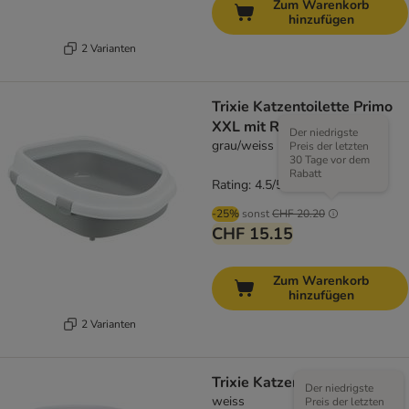
Zum Warenkorb
hinzufügen
2 Varianten
Trixie Katzentoilette Primo
XXL mit Rand
Der niedrigste
grau/weiss
Preis der letzten
30 Tage vor dem
Rabatt
Rating: 4.5/5
(
12
)
-25%
sonst
CHF 20.20
CHF 15.15
Zum Warenkorb
hinzufügen
2 Varianten
Trixie Katzentoilette Simao
Der niedrigste
weiss
Preis der letzten