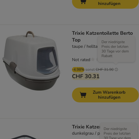
hinzufügen
Trixie Katzentoilette Berto
Top
Der niedrigste
taupe / helltaupe
Preis der letzten
30 Tage vor dem
Rabatt
Not rated
-4.98%
sonst
CHF 31.90
CHF 30.31
Zum Warenkorb
hinzufügen
Trixie Katzentoilette Berto
Der niedrigste
dunkelgrau / pastellblau / granit
Preis der letzten
30 Tage vor dem