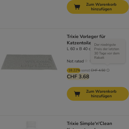
Zum Warenkorb
hinzufügen
Trixie Vorleger für
Katzentoiletten
Der niedrigste
L 60 x B 40 cm
Preis der letzten
30 Tage vor dem
Rabatt
Not rated
-18.22%
sonst
CHF 4.50
CHF 3.68
Zum Warenkorb
hinzufügen
Trixie Simple'n'Clean