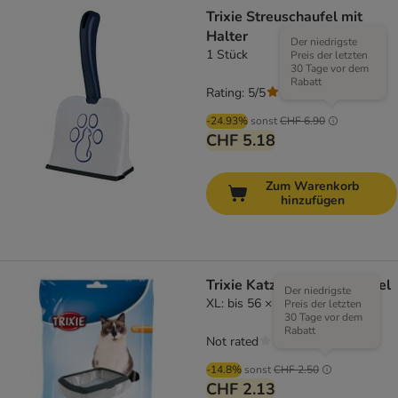
Trixie Streuschaufel mit
Halter
Der niedrigste
1 Stück
Preis der letzten
30 Tage vor dem
Rabatt
Rating: 5/5
(
1
)
-24.93%
sonst
CHF 6.90
CHF 5.18
Zum Warenkorb
hinzufügen
Trixie Katzentoilettenbeutel
Der niedrigste
XL: bis 56 × 71 cm, 10 St.
Preis der letzten
30 Tage vor dem
Rabatt
Not rated
-14.8%
sonst
CHF 2.50
CHF 2.13