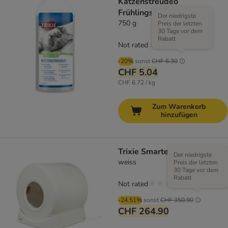
Katzenstreudeo
Frühlingsfrisch
Der niedrigste
750 g
Preis der letzten
30 Tage vor dem
Rabatt
Not rated
-20%
sonst
CHF 6.30
CHF 5.04
CHF 6.72 / kg
Zum Warenkorb
hinzufügen
Trixie Smarte Katzentoilette
Der niedrigste
weiss
Preis der letzten
30 Tage vor dem
Rabatt
Not rated
-24.51%
sonst
CHF 350.90
CHF 264.90