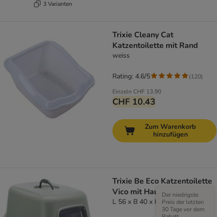
3 Varianten
Trixie Cleany Cat
Katzentoilette mit Rand
weiss
Rating: 4.6/5
(
120
)
Einzeln
CHF 13.90
CHF 10.43
Zum Warenkorb
hinzufügen
Trixie Be Eco Katzentoilette
Vico mit Haube
Der niedrigste
L 56 x B 40 x H 40 cm
Preis der letzten
30 Tage vor dem
Rabatt