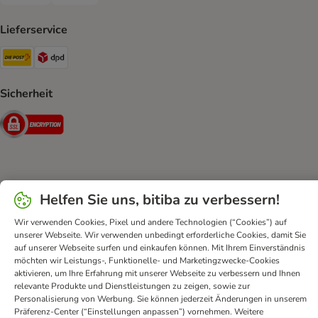
Rechnung Payment Method
Vorkasse Payment Method
Lieferservice
Die Post Shipping Method
DPD Shipping Method
Sicherheit
Security
Kontakt
AGB
DSA
Datenschutz
Opt-out
Helfen Sie uns, bitiba zu verbessern!
Impressum
Versandkosten und Lieferzeit
Zahlungsarten
Wir verwenden Cookies, Pixel und andere Technologien (“Cookies”) auf
Vertrag widerrufen
Entsorgungs- und Umweltbestimmungen
unserer Webseite. Wir verwenden unbedingt erforderliche Cookies, damit Sie
Erklärung zur Barrierefreiheit
auf unserer Webseite surfen und einkaufen können. Mit Ihrem Einverständnis
möchten wir Leistungs-, Funktionelle- und Marketingzwecke-Cookies
bitiba GmbH
2026
aktivieren, um Ihre Erfahrung mit unserer Webseite zu verbessern und Ihnen
relevante Produkte und Dienstleistungen zu zeigen, sowie zur
Personalisierung von Werbung. Sie können jederzeit Änderungen in unserem
Präferenz-Center (“Einstellungen anpassen”) vornehmen. Weitere