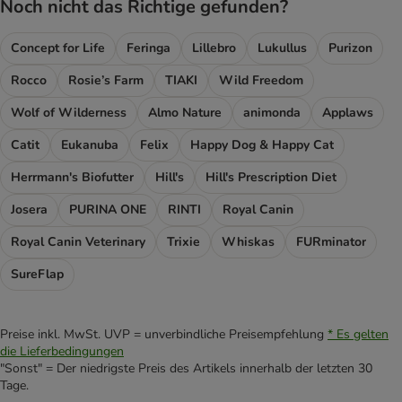
Noch nicht das Richtige gefunden?
Concept for Life
Feringa
Lillebro
Lukullus
Purizon
Rocco
Rosie’s Farm
TIAKI
Wild Freedom
Wolf of Wilderness
Almo Nature
animonda
Applaws
Catit
Eukanuba
Felix
Happy Dog & Happy Cat
Herrmann's Biofutter
Hill's
Hill's Prescription Diet
Josera
PURINA ONE
RINTI
Royal Canin
Royal Canin Veterinary
Trixie
Whiskas
FURminator
SureFlap
Preise inkl. MwSt. UVP = unverbindliche Preisempfehlung
* Es gelten
die Lieferbedingungen
"Sonst" = Der niedrigste Preis des Artikels innerhalb der letzten 30
Tage.