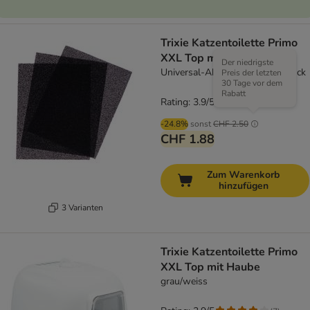
Trixie Katzentoilette Primo
XXL Top mit Haube
Der niedrigste
Universal-Aktivkohlefilter 3 Stück
Preis der letzten
30 Tage vor dem
Rabatt
Rating: 3.9/5
(
7
)
-24.8%
sonst
CHF 2.50
CHF 1.88
Zum Warenkorb
hinzufügen
3 Varianten
Trixie Katzentoilette Primo
XXL Top mit Haube
grau/weiss