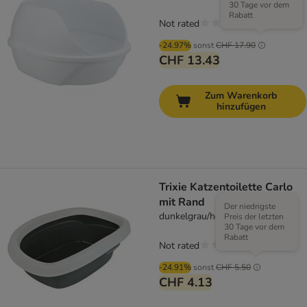
30 Tage vor dem
Rabatt
Not rated
-24.97%
sonst
CHF 17.90
CHF 13.43
Zum Warenkorb
hinzufügen
Trixie Katzentoilette Carlo
mit Rand
Der niedrigste
dunkelgrau/hellgrau
Preis der letzten
30 Tage vor dem
Rabatt
Not rated
-24.91%
sonst
CHF 5.50
CHF 4.13