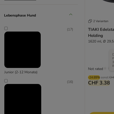
Lebensphase Hund
Senior (+10 Jahre)
2 Varianten
TIAKI Edelst
(
17
)
Holding
1620 ml, Ø 29,
D
P
3
R
Not rated
Junior (2-12 Monate)
-24.89%
sonst
CH
CHF 3.38
(
16
)