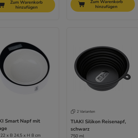
Zum Warenkorb
Zum Warenkorb
hinzufügen
hinzufügen
2 Varianten
KI Smart Napf mit
TIAKI Silikon Reisenapf,
age
schwarz
L 22 x B 24,5 x H 8 cm
750 ml