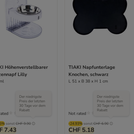
KI Höhenverstellbarer
TIAKI Napfunterlage
ennapf Lilly
Knochen, schwarz
ml
L 51 x B 38 x H 1 cm
Der niedrigste
Der niedrigste
Preis der letzten
Preis der letzten
30 Tage vor dem
30 Tage vor dem
Rabatt
Rabatt
rated
Not rated
95%
sonst
CHF 9.90
-24.93%
sonst
CHF 6.90
F 7.43
CHF 5.18