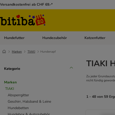
Versandkostenfrei ab CHF 69.-*
Hundefutter
Hundezubehör
Katzenfutter
Kategorie-Menü öffnen: Hundefutter
Kategorie-Menü öffn
Marken
TIAKI
Hundenapf
TIAKI 
Kategorie
Zu jeder Grundausst
nicht fündig geworde
Marken
TIAKI
Absperrgitter
1 - 48 von 59 Er
Geschirr, Halsband & Leine
Hundebetten
Hundebox & Autozubehör