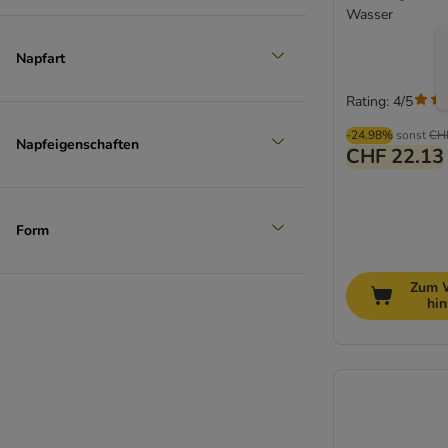
Wasser
Napfart
Rating: 4/5
-24.98%
sonst
CH
Napfeigenschaften
CHF 22.13
Form
Zum 
hi