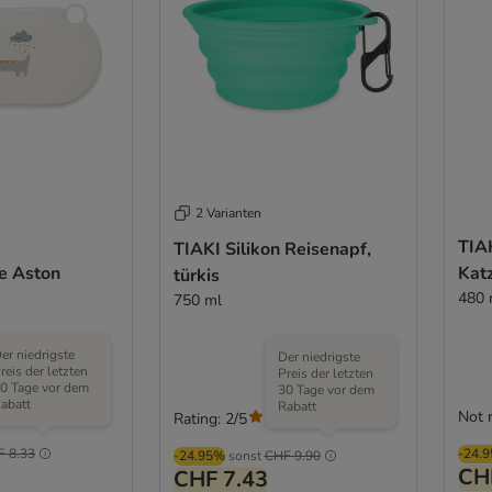
2 Varianten
TIA
TIAKI Silikon Reisenapf,
e Aston
Katz
türkis
480 
750 ml
er niedrigste
Der niedrigste
reis der letzten
Preis der letzten
0 Tage vor dem
30 Tage vor dem
abatt
Rabatt
Not 
Rating: 2/5
(
1
)
F 8.33
-24.
-24.95%
sonst
CHF 9.90
CH
CHF 7.43