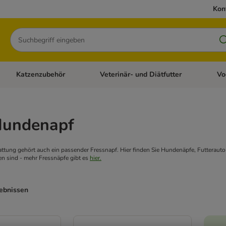
Kon
Suchen
Katzenzubehör
Veterinär- und Diätfutter
Vo
en: Hundezubehör
Kategorie-Menü öffnen: Katzenfutter
Kategorie-Menü öffnen: Katzenzubehör
Kateg
Hundenapf
attung gehört auch ein passender Fressnapf. Hier finden Sie Hundenäpfe, Futtera
n sind - mehr Fressnäpfe gibt es
hier.
gebnissen