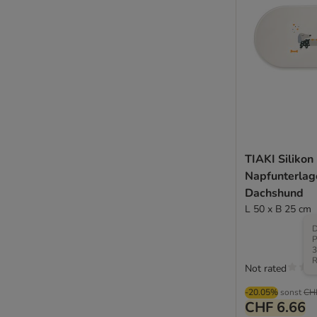
TIAKI Silikon
Napfunterlag
Dachshund
L 50 x B 25 cm
D
P
3
R
Not rated
-20.05%
sonst
CH
CHF 6.66