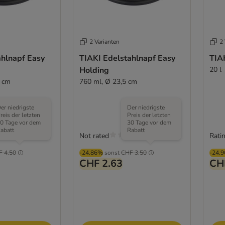
2 Varianten
2 
ahlnapf Easy
TIAKI Edelstahlnapf Easy
TIAK
Holding
20 l
5 cm
760 ml, Ø 23,5 cm
er niedrigste
Der niedrigste
reis der letzten
Preis der letzten
0 Tage vor dem
30 Tage vor dem
abatt
Rabatt
Not rated
Ratin
F 4.50
-24.86%
sonst
CHF 3.50
-24.
CHF 2.63
CH