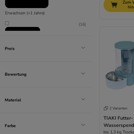
Zum 
hi
Erwachsen (+1 Jahre)
(
16
)
Preis
Senior (+7 Jahre)
Bewertung
Material
2 Varianten
TIAKI Futter-
Wasserspende
Farbe
bis 1,3 kg Trock