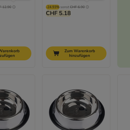
F 12.90
-24.93%
sonst
CHF 6.90
CHF 5.18
Warenkorb
Zum Warenkorb
nzufügen
hinzufügen