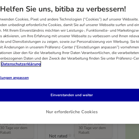
Helfen Sie uns, bitiba zu verbessern!
rwenden Cookies, Pixel und andere Technologien (“Cookies”) auf unserer Webseite.
den unbedingt erforderliche Cookies, damit Sie auf unserer Webseite surfen und ei
. Mit Ihrem Einverständnis möchten wir Leistungs-, Funktionelle- und Marketingzw
s aktivieren, um Ihre Erfahrung mit unserer Webseite zu verbessern und Ihnen relev
te und Dienstleistungen zu zeigen, sowie zur Personalisierung von Werbung. Sie 
eit Änderungen in unserem Präferenz-Center (“Einstellungen anpassen”) vornehmen
ationen über den für die Verarbeitung Ihrer Daten Verantwortlichen, die verarbeiteten
enbezogenen Daten und den Zweck der Verarbeitung finden Sie unter Präferenz-Cen
Datenschutzerklärung
llungen anpassen
TIAKI Silikon Slow Feeder
ppbarer
Honigwabe
Einverstanden und weiter
rbehälter
ca. Ø 19 x H 3,5 cm
Nur erforderliche Cookies
C
Der niedrigste
Der niedrigste
Preis der letzten
Preis der letzten
30 Tage vor dem
30 Tage vor dem
Rabatt
Rabatt
Not rated