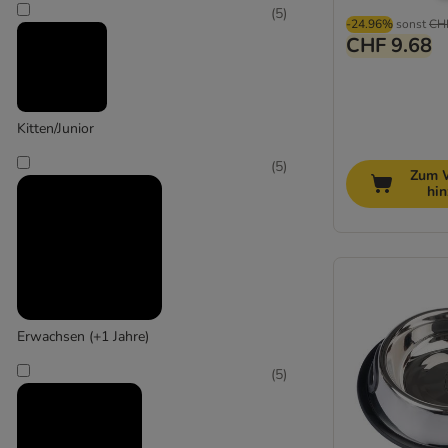
(
5
)
-24.96%
sonst
CH
CHF 9.68
Kitten/Junior
(
5
)
Zum 
hi
Erwachsen (+1 Jahre)
(
5
)