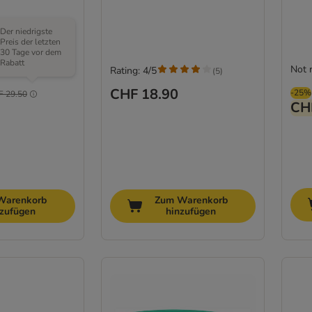
Der niedrigste
Preis der letzten
30 Tage vor dem
Rabatt
Not 
Rating: 4/5
(
3
)
(
5
)
CHF 18.90
-25%
F 29.50
CH
Warenkorb
Zum Warenkorb
nzufügen
hinzufügen