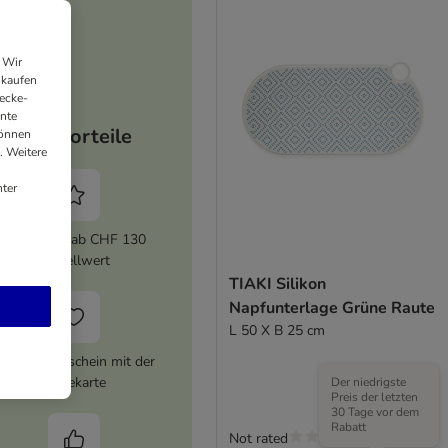
 Wir
nkaufen
ecke-
ante
Ihre Vorteile
können
. Weitere
ter
5% Rabatt ab CHF 130
Bestellwert
TIAKI Silikon
Napfunterlage Grüne Raute
L 50 X B 25 cm
HF 16 Gutschein mit der
Treuekarte
Der niedrigste
Preis der letzten
30 Tage vor dem
Rabatt
Not rated