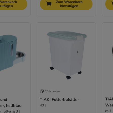
Warenkorb
Zum Warenkorb
nzufügen
hinzufügen
2 Varianten
TIA
 und
TIAKI Futterbehälter
Wa
r, hellblau
40 l
ca. 
enfutter & 3 l