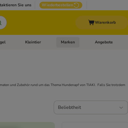
taktieren Sie uns
Wiederbestellen
Warenkorb
gel
Kleintier
Marken
Angebote
orie-Menü öffnen: Veterinär- und Diätfutter
Kategorie-Menü öffnen: Vogel
Kategorie-Menü öffnen: Kleintier
Kategorie-Menü öffn
utomaten und Zubehör rund um das Thema Hundenapf von TIAKI. Falls Sie trotzdem
Beliebtheit