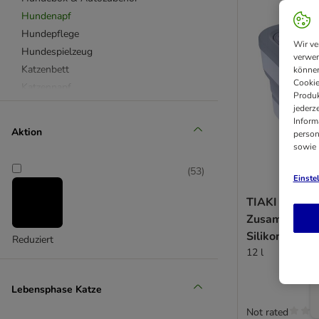
Hundenapf
Hundepflege
Wir ve
Hundespielzeug
verwen
Katzenbett
können
Cookie
Katzennapf
Produk
Katzenspielzeug
jederz
Inform
Kratzbaum
Aktion
person
sowie
(
53
)
Einste
TIAKI
Zusammenkla
Silikon-Futte
Reduziert
12 l
Lebensphase Katze
Not rated