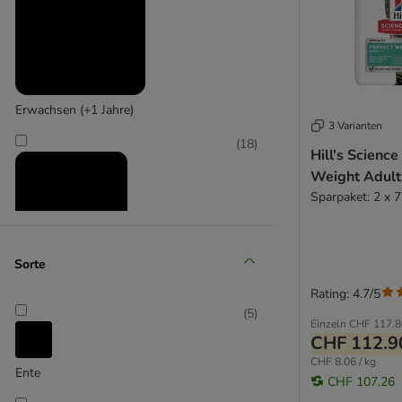
Erwachsen (+1 Jahre)
3 Varianten
(
18
)
Hill's Science
Weight Adult
Sparpaket: 2 x 7
Sorte
Senior (+10 Jahre)
Rating: 4.7/5
(
5
)
Einzeln
CHF 117.8
CHF 112.9
CHF 8.06 / kg
Ente
CHF 107.26