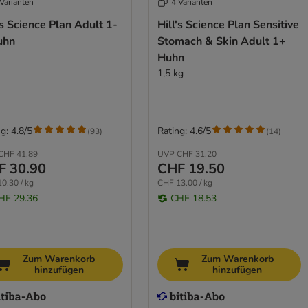
Varianten
4 Varianten
's Science Plan Adult 1-
Hill's Science Plan Sensitive
uhn
Stomach & Skin Adult 1+
Huhn
1,5 kg
g: 4.8/5
Rating: 4.6/5
(
93
)
(
14
)
CHF 41.89
UVP
CHF 31.20
F 30.90
CHF 19.50
0.30 / kg
CHF 13.00 / kg
HF 29.36
CHF 18.53
Zum Warenkorb
Zum Warenkorb
hinzufügen
hinzufügen