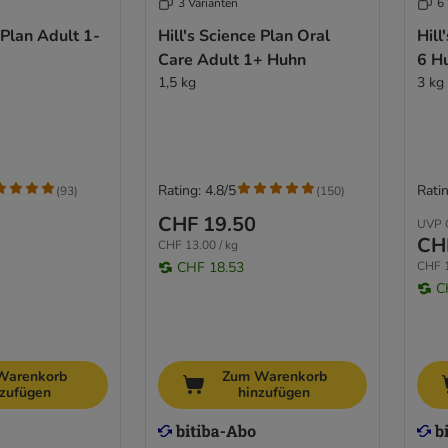
3 Varianten
6 
 Plan Adult 1-
Hill's Science Plan Oral
Hill
Care Adult 1+ Huhn
6 H
1,5 kg
3 kg
Rating: 4.8/5
Ratin
(
93
)
(
150
)
CHF 19.50
UVP
CH
CHF 13.00 / kg
CHF 18.53
CHF 1
C
Warenkorb
Zum Warenkorb
nzufügen
hinzufügen