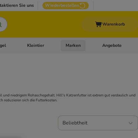
taktieren Sie uns
Wiederbestellen
Warenkorb
gel
Kleintier
Marken
Angebote
orie-Menü öffnen: Veterinär- und Diätfutter
Kategorie-Menü öffnen: Vogel
Kategorie-Menü öffnen: Kleintier
Kategorie-Menü öffn
il und niedrigem Rohaschegehalt. Hill's Katzenfutter ist extrem gut verdaulich und
h reduzieren sich die Futterkosten.
Beliebtheit