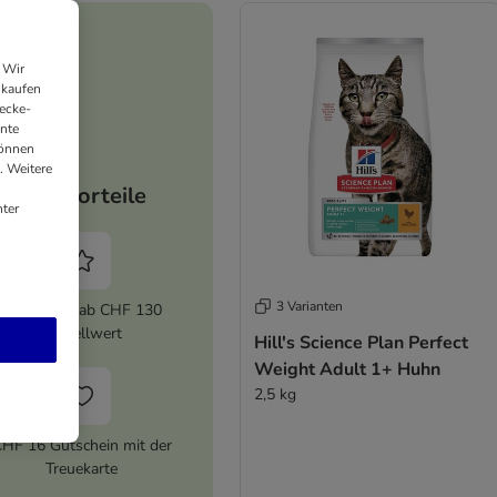
 Wir
nkaufen
ecke-
ante
können
. Weitere
Ihre Vorteile
ter
3 Varianten
5% Rabatt ab CHF 130
Bestellwert
Hill's Science Plan Perfect
Weight Adult 1+ Huhn
2,5 kg
HF 16 Gutschein mit der
Treuekarte