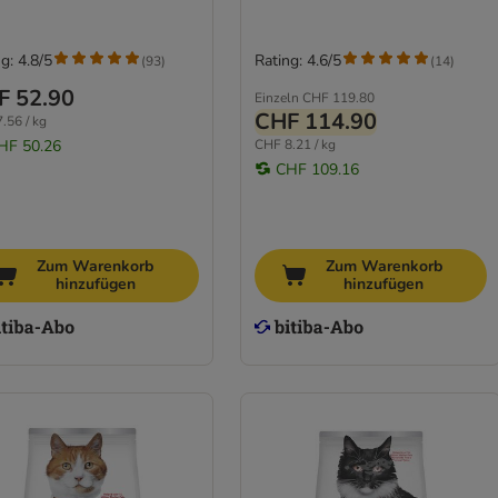
g: 4.8/5
Rating: 4.6/5
(
93
)
(
14
)
F 52.90
Einzeln
CHF 119.80
CHF 114.90
.56 / kg
HF 50.26
CHF 8.21 / kg
CHF 109.16
Zum Warenkorb
Zum Warenkorb
hinzufügen
hinzufügen