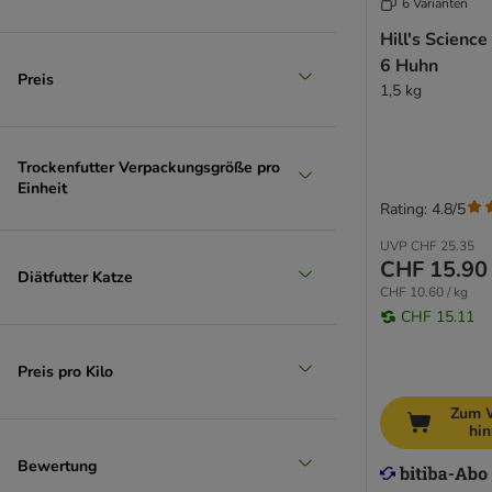
6 Varianten
(
12
)
Hill's Science
6 Huhn
Preis
1,5 kg
Lachs
Trockenfutter Verpackungsgröße pro
Einheit
Rating: 4.8/5
UVP
CHF 25.35
CHF 15.90
Diätfutter Katze
CHF 10.60 / kg
CHF 15.11
Preis pro Kilo
Zum 
hi
Bewertung