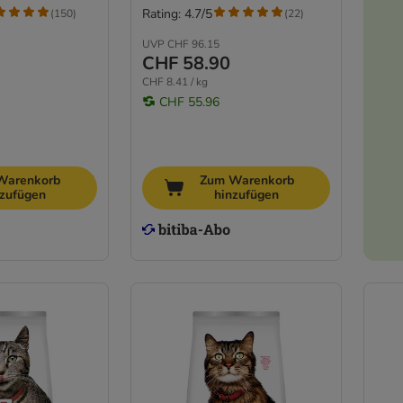
Rating: 4.7/5
(
150
)
(
22
)
UVP
CHF 96.15
CHF 58.90
CHF 8.41 / kg
CHF 55.96
Warenkorb
Zum Warenkorb
nzufügen
hinzufügen