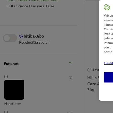
Hill's Science Plan nass Katze
Wir ve
verwen
können
Cookie
Produk
jederz
Regelmäßig sparen
Inform
person
sowie
Einste
Futterart
3 Varianten
Hill's Science
(
2
)
Care Adult 1
7 kg
Nassfutter