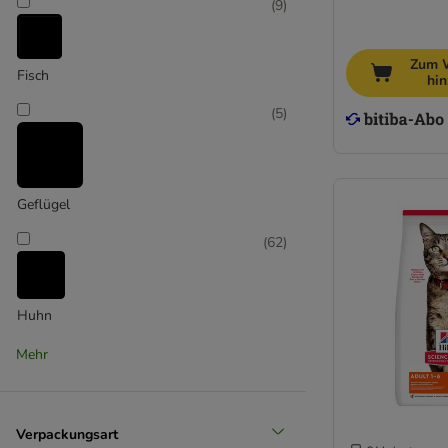
(
9
)
Zum 
Fisch
hi
(
5
)
Geflügel
(
62
)
Huhn
(
4
)
Mehr
Verpackungsart
Insekten