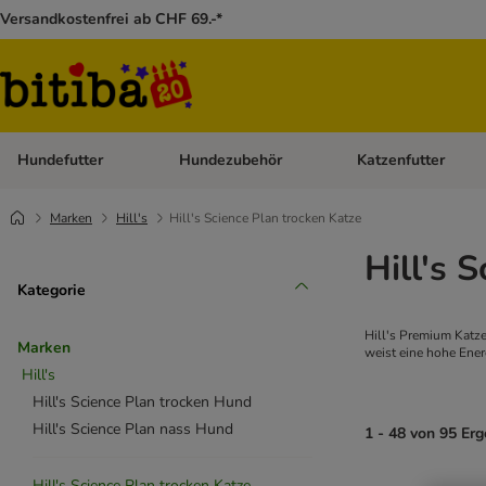
Versandkostenfrei ab CHF 69.-*
Hundefutter
Hundezubehör
Katzenfutter
Kategorie-Menü öffnen: Hundefutter
Kategorie-Menü öffn
Marken
Hill's
Hill's Science Plan trocken Katze
Hill's 
Kategorie
Hill's Premium Katze
Marken
weist eine hohe Ener
Hill's
Hill's Science Plan trocken Hund
Hill's Science Plan nass Hund
1 - 48 von 95 Er
Hill's Science Plan trocken Katze