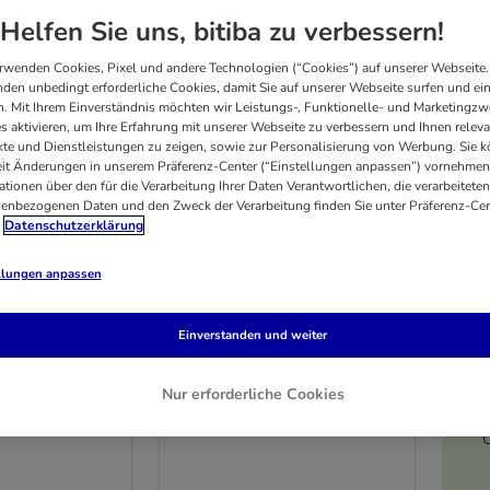
Helfen Sie uns, bitiba zu verbessern!
rwenden Cookies, Pixel und andere Technologien (“Cookies”) auf unserer Webseite.
den unbedingt erforderliche Cookies, damit Sie auf unserer Webseite surfen und ei
. Mit Ihrem Einverständnis möchten wir Leistungs-, Funktionelle- und Marketingzw
s aktivieren, um Ihre Erfahrung mit unserer Webseite zu verbessern und Ihnen relev
te und Dienstleistungen zu zeigen, sowie zur Personalisierung von Werbung. Sie 
eit Änderungen in unserem Präferenz-Center (“Einstellungen anpassen”) vornehmen
ationen über den für die Verarbeitung Ihrer Daten Verantwortlichen, die verarbeiteten
enbezogenen Daten und den Zweck der Verarbeitung finden Sie unter Präferenz-Cen
Datenschutzerklärung
llungen anpassen
3 Varianten
 Plan Oral
Hill's Science Plan Perfect
Einverstanden und weiter
+ Huhn
Weight Adult 1+ Huhn
7 kg
Nur erforderliche Cookies
C