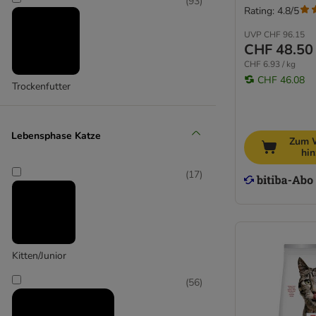
(
93
)
Rating: 4.8/5
UVP
CHF 96.15
CHF 48.50
CHF 6.93 / kg
CHF 46.08
Trockenfutter
Lebensphase Katze
Zum 
hi
(
17
)
Kitten/Junior
(
56
)