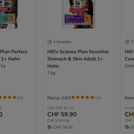
4 Varianten
3 
 Plan Perfect
Hill's Science Plan Sensitive
Hill
 1+ Huhn
Stomach & Skin Adult 1+
Car
 kg
Huhn
Spar
7 kg
Rating: 4.6/5
Ratin
(
22
)
(
14
)
0
UVP
CHF 96.15
Einze
0
CHF 59.90
CH
CHF 8.56 / kg
CHF 6
CHF 56.91
C