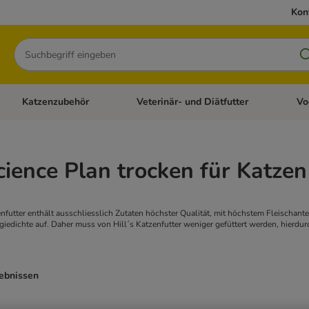
Kon
Suchen
Katzenzubehör
Veterinär- und Diätfutter
Vo
en: Hundezubehör
Kategorie-Menü öffnen: Katzenfutter
Kategorie-Menü öffnen: Katzenzubehör
Kateg
Science Plan trocken für Katzen
nfutter enthält ausschliesslich Zutaten höchster Qualität, mit höchstem Fleischante
giedichte auf. Daher muss von Hill´s Katzenfutter weniger gefüttert werden, hierdurc
gebnissen