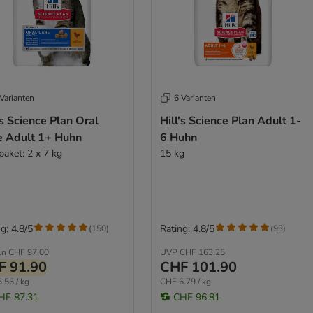
Varianten
6 Varianten
's Science Plan Oral
Hill's Science Plan Adult 1-
e Adult 1+ Huhn
6 Huhn
paket: 2 x 7 kg
15 kg
g: 4.8/5
Rating: 4.8/5
(
150
)
(
93
)
ln
CHF 97.00
UVP
CHF 163.25
F 91.90
CHF 101.90
.56 / kg
CHF 6.79 / kg
HF 87.31
CHF 96.81