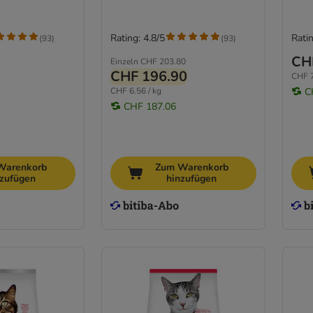
Rating: 4.8/5
Ratin
(
93
)
(
93
)
CH
Einzeln
CHF 203.80
CHF 196.90
CHF 7
CHF 6.56 / kg
C
CHF 187.06
Warenkorb
Zum Warenkorb
nzufügen
hinzufügen