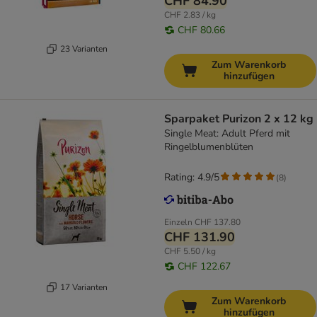
CHF 84.90
CHF 2.83 / kg
CHF 80.66
23 Varianten
Zum Warenkorb
hinzufügen
Sparpaket Purizon 2 x 12 kg
Single Meat: Adult Pferd mit
Ringelblumenblüten
Rating: 4.9/5
(
8
)
Einzeln
CHF 137.80
CHF 131.90
CHF 5.50 / kg
CHF 122.67
17 Varianten
Zum Warenkorb
hinzufügen