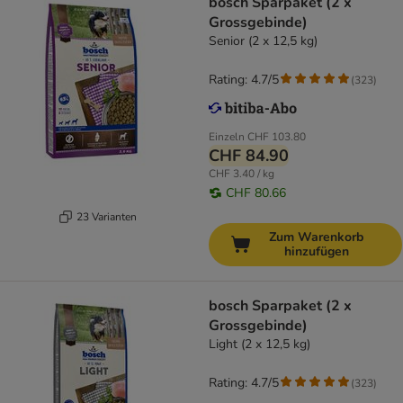
bosch Sparpaket (2 x
Grossgebinde)
Senior (2 x 12,5 kg)
Rating: 4.7/5
(
323
)
Einzeln
CHF 103.80
CHF 84.90
CHF 3.40 / kg
CHF 80.66
23 Varianten
Zum Warenkorb
hinzufügen
bosch Sparpaket (2 x
Grossgebinde)
Light (2 x 12,5 kg)
Rating: 4.7/5
(
323
)