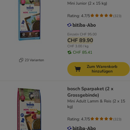
Mini Junior (2 x 15 kg)
Rating: 4.7/5
(
323
)
Einzeln
CHF 95.00
CHF 89.90
CHF 3.00 / kg
CHF 85.41
23 Varianten
Zum Warenkorb
hinzufügen
bosch Sparpaket (2 x
Grossgebinde)
Mini Adult Lamm & Reis (2 x 15
kg)
Rating: 4.7/5
(
323
)