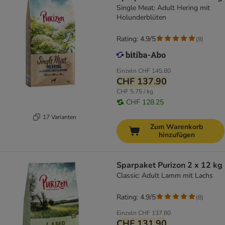
Single Meat: Adult Hering mit
Holunderblüten
Rating: 4.9/5
(
8
)
Einzeln
CHF 145.80
CHF 137.90
CHF 5.75 / kg
CHF 128.25
17 Varianten
Zum Warenkorb
hinzufügen
Sparpaket Purizon 2 x 12 kg
Classic: Adult Lamm mit Lachs
Rating: 4.9/5
(
8
)
Einzeln
CHF 137.80
CHF 131.90