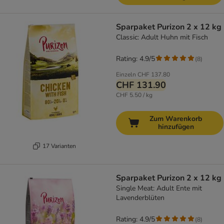
Sparpaket Purizon 2 x 12 kg
Classic: Adult Huhn mit Fisch
Rating: 4.9/5
(
8
)
Einzeln
CHF 137.80
CHF 131.90
CHF 5.50 / kg
Zum Warenkorb
hinzufügen
17 Varianten
Sparpaket Purizon 2 x 12 kg
Single Meat: Adult Ente mit
Lavenderblüten
Rating: 4.9/5
(
8
)