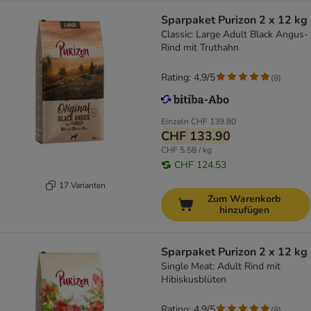
Sparpaket Purizon 2 x 12 kg
Classic: Large Adult Black Angus-
Rind mit Truthahn
Rating: 4.9/5
(
8
)
Einzeln
CHF 139.80
CHF 133.90
CHF 5.58 / kg
CHF 124.53
17 Varianten
Zum Warenkorb
hinzufügen
Sparpaket Purizon 2 x 12 kg
Single Meat: Adult Rind mit
Hibiskusblüten
Rating: 4.9/5
(
8
)