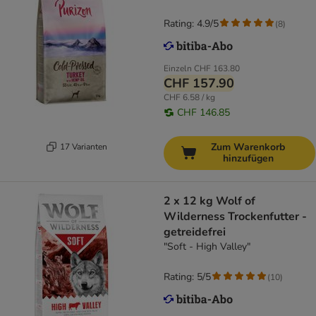
Rating: 4.9/5
(
8
)
Einzeln
CHF 163.80
CHF 157.90
CHF 6.58 / kg
CHF 146.85
Zum Warenkorb
17 Varianten
hinzufügen
2 x 12 kg Wolf of
Wilderness Trockenfutter -
getreidefrei
"Soft - High Valley"
Rating: 5/5
(
10
)