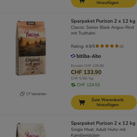
hinzufügen
Sparpaket Purizon 2 x 12 kg
Classic: Senior Black Angus-Rind
mit Truthahn
Rating: 4.9/5
(
8
)
Einzeln
CHF 139.80
CHF 133.90
CHF 5.58 / kg
CHF 124.53
17 Varianten
Zum Warenkorb
hinzufügen
Sparpaket Purizon 2 x 12 kg
Single Meat: Adult Huhn mit
Kamillenblüten