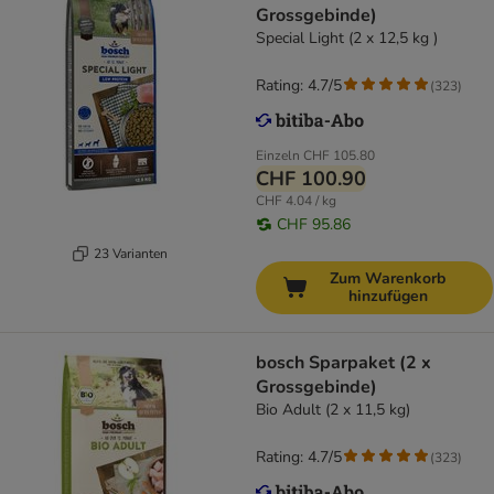
Grossgebinde)
Special Light (2 x 12,5 kg )
Rating: 4.7/5
(
323
)
Einzeln
CHF 105.80
CHF 100.90
CHF 4.04 / kg
CHF 95.86
23 Varianten
Zum Warenkorb
hinzufügen
bosch Sparpaket (2 x
Grossgebinde)
Bio Adult (2 x 11,5 kg)
Rating: 4.7/5
(
323
)