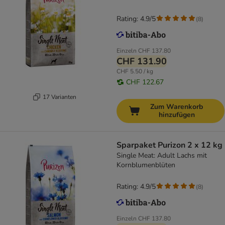
Rating: 4.9/5
(
8
)
Einzeln
CHF 137.80
CHF 131.90
CHF 5.50 / kg
CHF 122.67
17 Varianten
Zum Warenkorb
hinzufügen
Sparpaket Purizon 2 x 12 kg
Single Meat: Adult Lachs mit
Kornblumenblüten
Rating: 4.9/5
(
8
)
Einzeln
CHF 137.80