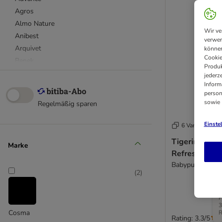
Agros
Almo Nature
Wir ve
Anibest
verwen
Arquivet
können
Cookie
Benek
Produk
Biokats
jederz
Inform
Catsan
person
Cat's Best
sowie
Regelmäßig sparen
Catit Go Natural
Ever Clean®
Einste
6 Varianten
Intersand Classic
Tigerino Deod
Marke
Golden Grey / Golden
Refresher
Greenwoods
Babypuder 700 
Intersand ODOURLOCK
(
2
)
Lucky-Kitty
D
Nature´s Calling (Applaws)
P
3
Canada Litter / Noba
Cosma
R
Rating: 3.3/5
Nullodor