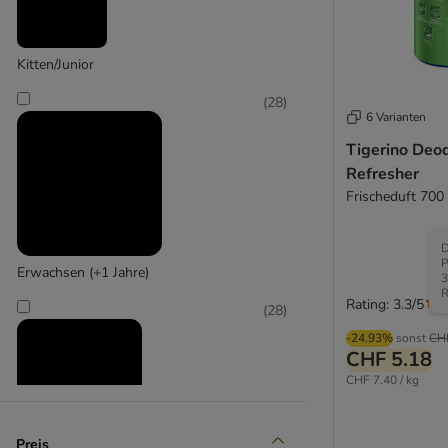
Kitten/Junior
(
28
)
6 Varianten
Tigerino Deod
Refresher
Frischeduft 700
D
P
Erwachsen (+1 Jahre)
3
R
Rating: 3.3/5
(
28
)
-24.93%
sonst
CH
CHF 5.18
CHF 7.40 / kg
Preis