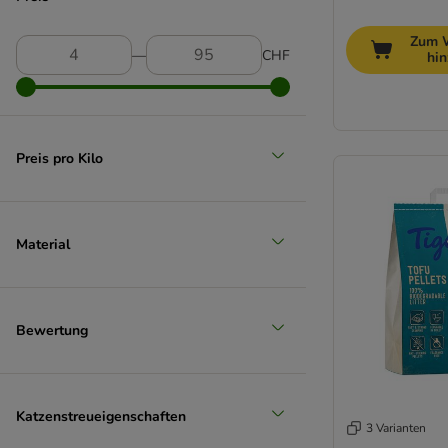
Senior (+10 Jahre)
Zum 
―
CHF
hi
Preis pro Kilo
Material
Bewertung
Katzenstreueigenschaften
3 Varianten