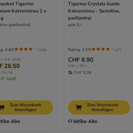
rpaket Tigerino
Tigerino Crystals bunte
mium Katzenstreu 2 x
Katzenstreu - Sensitive,
kg
parfümfrei
tive (parfümfrei)
pink 5 l
g: 4.4/5
Rating: 3.7/5
(
144
)
(
67
)
CHF 8.90
ln
CHF 29.80
F 26.50
CHF 1.78 / l
.10 / kg
CHF 8.28
HF 24.65
Zum Warenkorb
Zum Warenkorb
hinzufügen
hinzufügen