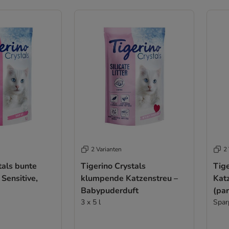
2 Varianten
2 
tals bunte
Tigerino Crystals
Tig
 Sensitive,
klumpende Katzenstreu –
Katz
Babypuderduft
(par
3 x 5 l
Spar