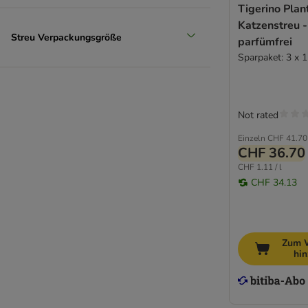
Tigerino Plan
Katzenstreu -
Streu Verpackungsgröße
parfümfrei
Sparpaket: 3 x 1
Not rated
Einzeln
CHF 41.70
CHF 36.70
CHF 1.11 / l
CHF 34.13
Zum 
hi