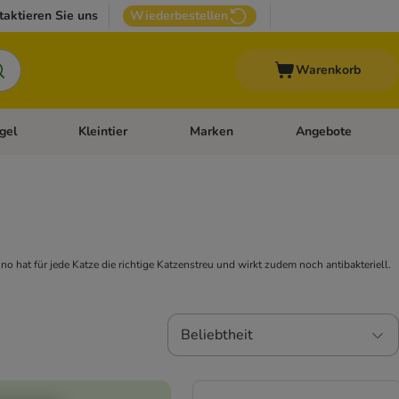
taktieren Sie uns
Wiederbestellen
Warenkorb
gel
Kleintier
Marken
Angebote
orie-Menü öffnen: Veterinär- und Diätfutter
Kategorie-Menü öffnen: Vogel
Kategorie-Menü öffnen: Kleintier
Kategorie-Menü öffn
o hat für jede Katze die richtige Katzenstreu und wirkt zudem noch antibakteriell.
Beliebtheit