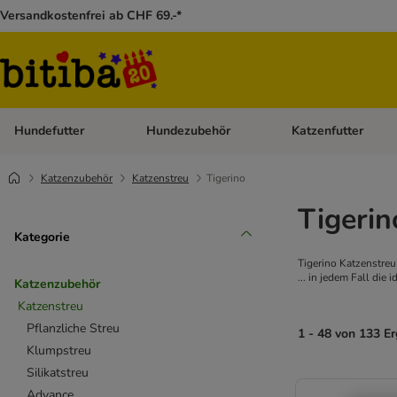
Versandkostenfrei ab CHF 69.-*
Hundefutter
Hundezubehör
Katzenfutter
Kategorie-Menü öffnen: Hundefutter
Kategorie-Menü öffn
Katzenzubehör
Katzenstreu
Tigerino
Tigerin
Kategorie
Tigerino Katzenstreu
... in jedem Fall die 
Katzenzubehör
Katzenstreu
Pflanzliche Streu
1 - 48 von 133 E
Klumpstreu
Silikatstreu
Advance