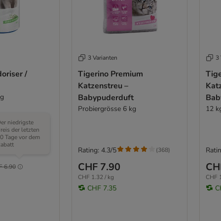
3 Varianten
3 
oriser /
Tigerino Premium
Tig
Katzenstreu –
Kat
 g
Babypuderduft
Bab
Probiergrösse 6 kg
12 k
er niedrigste
reis der letzten
0 Tage vor dem
abatt
Rating: 4.3/5
Ratin
(
18
)
(
368
)
CHF 7.90
CH
F 6.90
CHF 1.32 / kg
CHF 1
CHF 7.35
C