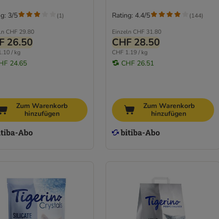
g: 3/5
Rating: 4.4/5
(
1
)
(
144
)
ln
CHF 29.80
Einzeln
CHF 31.80
F 26.50
CHF 28.50
.10 / kg
CHF 1.19 / kg
HF 24.65
CHF 26.51
Zum Warenkorb
Zum Warenkorb
hinzufügen
hinzufügen