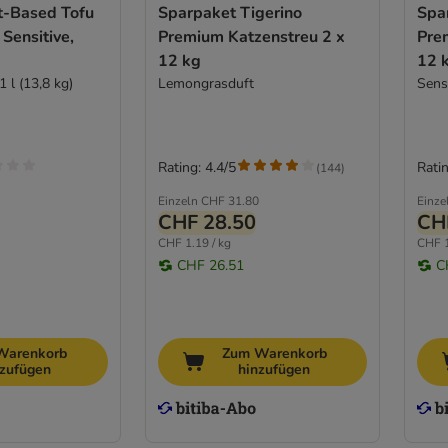
t-Based Tofu
Sparpaket Tigerino
Spa
 Sensitive,
Premium Katzenstreu 2 x
Pre
12 kg
12 
1 l (13,8 kg)
Lemongrasduft
Sensi
Rating: 4.4/5
Ratin
(
144
)
Einzeln
CHF 31.80
Einze
CHF 28.50
CH
CHF 1.19 / kg
CHF 1
CHF 26.51
C
Warenkorb
Zum Warenkorb
nzufügen
hinzufügen