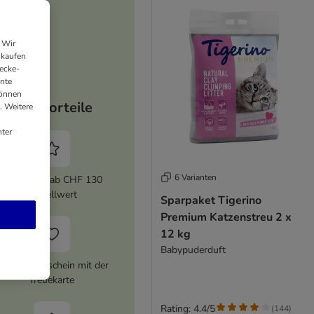
 Wir
nkaufen
ecke-
ante
können
Ihre Vorteile
. Weitere
ter
6 Varianten
5% Rabatt ab CHF 130
Bestellwert
Sparpaket Tigerino
Premium Katzenstreu 2 x
12 kg
Babypuderduft
HF 16 Gutschein mit der
Treuekarte
Rating: 4.4/5
(
144
)