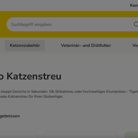
Kon
Suchen
Katzenzubehör
Veterinär- und Diätfutter
Vo
en: Hundezubehör
Kategorie-Menü öffnen: Katzenfutter
Kategorie-Menü öffnen: Katzenzubehör
Kateg
o Katzenstreu
 stoppt Gerüche in Sekunden. Ob Silikatstreu oder hochwertiges Klumpstreu - Tigerin
ideale Katzenstreu für Ihren Stubentiger.
rgebnissen