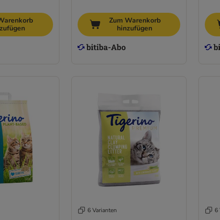
Warenkorb
Zum Warenkorb
nzufügen
hinzufügen
6 Varianten
6 