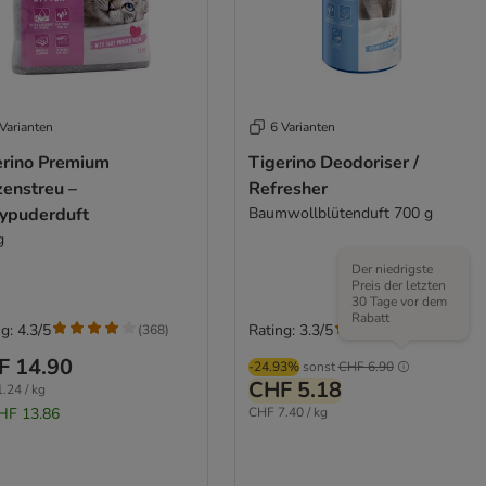
Varianten
6 Varianten
erino Premium
Tigerino Deodoriser /
zenstreu –
Refresher
ypuderduft
Baumwollblütenduft 700 g
g
Der niedrigste
Preis der letzten
30 Tage vor dem
Rabatt
g: 4.3/5
Rating: 3.3/5
(
368
)
(
18
)
F 14.90
-24.93%
sonst
CHF 6.90
CHF 5.18
.24 / kg
HF 13.86
CHF 7.40 / kg