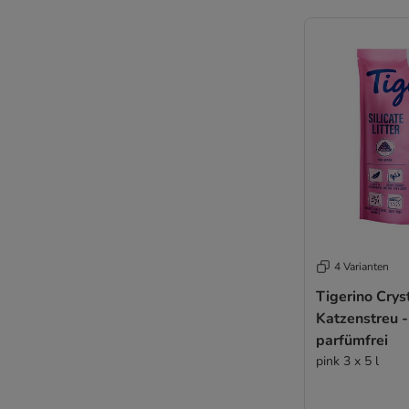
4 Varianten
Tigerino Crys
Katzenstreu -
parfümfrei
pink 3 x 5 l