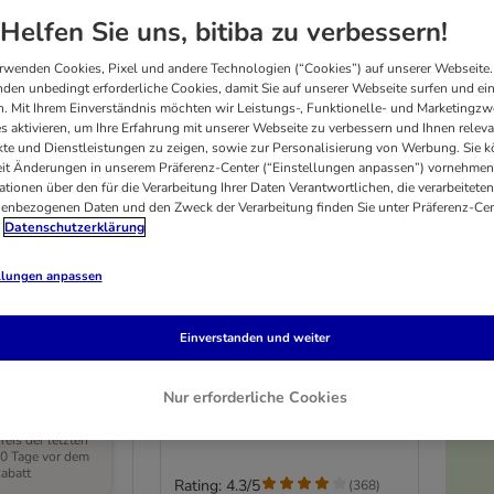
Helfen Sie uns, bitiba zu verbessern!
rwenden Cookies, Pixel und andere Technologien (“Cookies”) auf unserer Webseite.
den unbedingt erforderliche Cookies, damit Sie auf unserer Webseite surfen und ei
. Mit Ihrem Einverständnis möchten wir Leistungs-, Funktionelle- und Marketingzw
s aktivieren, um Ihre Erfahrung mit unserer Webseite zu verbessern und Ihnen relev
te und Dienstleistungen zu zeigen, sowie zur Personalisierung von Werbung. Sie 
eit Änderungen in unserem Präferenz-Center (“Einstellungen anpassen”) vornehmen
ationen über den für die Verarbeitung Ihrer Daten Verantwortlichen, die verarbeiteten
enbezogenen Daten und den Zweck der Verarbeitung finden Sie unter Präferenz-Cen
Datenschutzerklärung
llungen anpassen
3 Varianten
oriser /
Tigerino Premium
Einverstanden und weiter
Katzenstreu –
g
Babypuderduft
Sparpaket: 2 x 12 kg
Nur erforderliche Cookies
C
er niedrigste
reis der letzten
0 Tage vor dem
abatt
Rating: 4.3/5
(
18
)
(
368
)