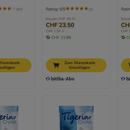
Rating: 5/5
Ratin
(
67
)
(
1
)
Einzeln
CHF 26.70
Einze
CHF 23.50
CH
CHF 1.57 / l
CHF 1
CHF 21.86
C
Warenkorb
Zum Warenkorb
nzufügen
hinzufügen