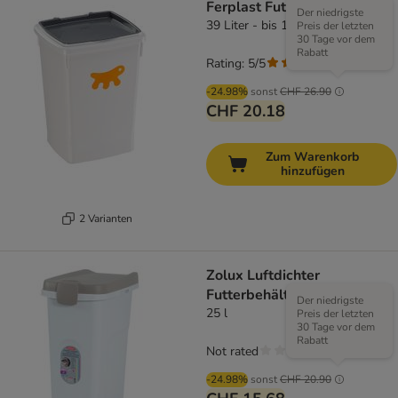
Ferplast Futtertonne Feedy
Der niedrigste
39 Liter - bis 15 kg Trockenfutter
Preis der letzten
30 Tage vor dem
Rabatt
Rating: 5/5
(
5
)
-24.98%
sonst
CHF 26.90
CHF 20.18
Zum Warenkorb
hinzufügen
2 Varianten
Zolux Luftdichter
Futterbehälter
Der niedrigste
25 l
Preis der letzten
30 Tage vor dem
Rabatt
Not rated
-24.98%
sonst
CHF 20.90