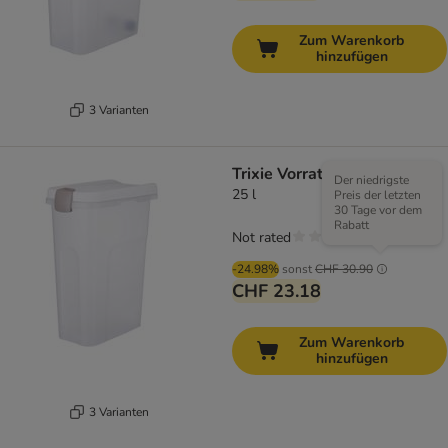
Zum Warenkorb
hinzufügen
3 Varianten
Trixie Vorratstonne
Der niedrigste
25 l
Preis der letzten
30 Tage vor dem
Rabatt
Not rated
-24.98%
sonst
CHF 30.90
CHF 23.18
Zum Warenkorb
hinzufügen
3 Varianten