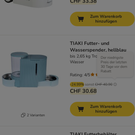
CHF 33.38
Zum Warenkorb
hinzufügen
TIAKI Futter- und
Wasserspender, hellblau
bis 2,65 kg Trockenfutter & 6 L
Der niedrigste
Wasser
Preis der letzten
30 Tage vor dem
Rabatt
Rating: 4/5
(
3
)
-24.99%
sonst
CHF 40.90
CHF 30.68
Zum Warenkorb
hinzufügen
2 Varianten
TIAKI Futterbehälter