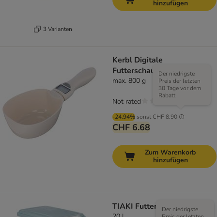
hinzufügen
3 Varianten
Kerbl Digitale
Futterschaufel
Der niedrigste
max. 800 g
Preis der letzten
30 Tage vor dem
Rabatt
Not rated
-24.94%
sonst
CHF 8.90
CHF 6.68
Zum Warenkorb
hinzufügen
TIAKI Futterbehälter
Der niedrigste
20 l
Preis der letzten