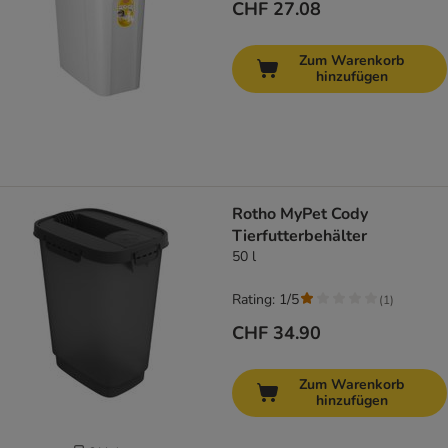
CHF 27.08
Zum Warenkorb
hinzufügen
Rotho MyPet Cody
Tierfutterbehälter
50 l
Rating: 1/5
(
1
)
CHF 34.90
Zum Warenkorb
hinzufügen