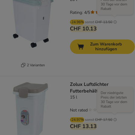
30 Tage vor dem
Rabatt
Rating: 4/5
(
5
)
-24.96%
sonst
CHF 13.50
CHF 10.13
Zum Warenkorb
hinzufügen
2 Varianten
Zolux Luftdichter
Futterbehälter
Der niedrigste
15 l
Preis der letzten
30 Tage vor dem
Rabatt
Not rated
-24.97%
sonst
CHF 17.50
CHF 13.13