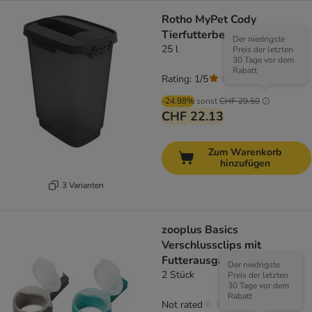
Rotho MyPet Cody
Tierfutterbehälter
Der niedrigste
25 l
Preis der letzten
30 Tage vor dem
Rabatt
Rating: 1/5
(
1
)
-24.98%
sonst
CHF 29.50
CHF 22.13
Zum Warenkorb
hinzufügen
3 Varianten
zooplus Basics
Verschlussclips mit
Futterausgabe
Der niedrigste
2 Stück
Preis der letzten
30 Tage vor dem
Rabatt
Not rated