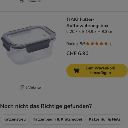
3 Varianten
TIAKI Futter-
Aufbewahrungsbox
L 20,7 x B 14,9 x H 9,3 cm
Rating: 5/5
(
1
)
CHF 6.90
Zum Warenkorb
hinzufügen
2 Varianten
Noch nicht das Richtige gefunden?
Katzenstreu
Katzenbaum & Kratzmöbel
Katzentür & Netz