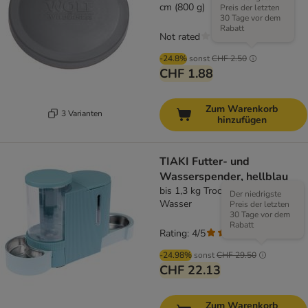
cm (800 g)
Preis der letzten
30 Tage vor dem
Rabatt
Not rated
-24.8%
sonst
CHF 2.50
CHF 1.88
Zum Warenkorb
3 Varianten
hinzufügen
TIAKI Futter- und
Wasserspender, hellblau
bis 1,3 kg Trockenfutter & 3 l
Der niedrigste
Wasser
Preis der letzten
30 Tage vor dem
Rabatt
Rating: 4/5
(
3
)
-24.98%
sonst
CHF 29.50
CHF 22.13
Zum Warenkorb