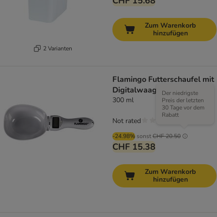
CHF 15.68
Zum Warenkorb
hinzufügen
2 Varianten
Flamingo Futterschaufel mit
Digitalwaage Skalo
Der niedrigste
300 ml
Preis der letzten
30 Tage vor dem
Rabatt
Not rated
-24.98%
sonst
CHF 20.50
CHF 15.38
Zum Warenkorb
hinzufügen