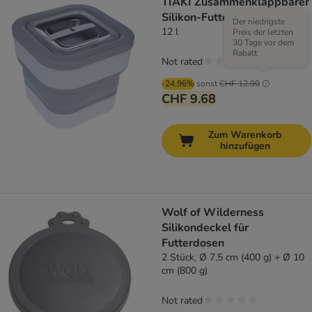
TIAKI Zusammenklappbarer
Silikon-Futterbehälter
Der niedrigste
12 l
Preis der letzten
30 Tage vor dem
Rabatt
Not rated
-24.96%
sonst
CHF 12.90
CHF 9.68
Zum Warenkorb
hinzufügen
Wolf of Wilderness
Silikondeckel für
Futterdosen
2 Stück, Ø 7,5 cm (400 g) + Ø 10
cm (800 g)
Not rated