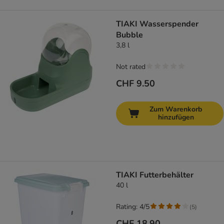
TIAKI Wasserspender
Bubble
3,8 l
Not rated
CHF 9.50
Zum Warenkorb
hinzufügen
TIAKI Futterbehälter
40 l
Rating: 4/5
(
5
)
CHF 18.90