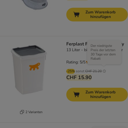
Zum Warenkorb
hinzufügen
Ferplast Futtertonne Feedy
Der niedrigste
13 Liter - bis 5 kg Trockenfutter
Preis der letzten
30 Tage vor dem
Rabatt
Rating: 5/5
(
5
)
-25%
sonst
CHF 21.20
CHF 15.90
Zum Warenkorb
hinzufügen
2 Varianten