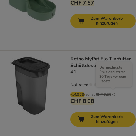
CHF 7.57
Zum Warenkorb
hinzufügen
Rotho MyPet Flo Tierfutter
Schüttdose
Der niedrigste
4,1 l
Preis der letzten
30 Tage vor dem
Rabatt
Not rated
-14.95%
sonst
CHF 9.50
CHF 8.08
Zum Warenkorb
hinzufügen