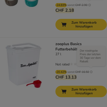
-24.83%
sonst
CHF 2.90
CHF 2.18
Zum Warenkorb
hinzufügen
zooplus Basics
Futterbehälter
Der niedrigste
27 l
Preis der letzten
30 Tage vor dem
Rabatt
Not rated
-20.42%
sonst
CHF 16.50
CHF 13.13
Zum Warenkorb
hinzufügen