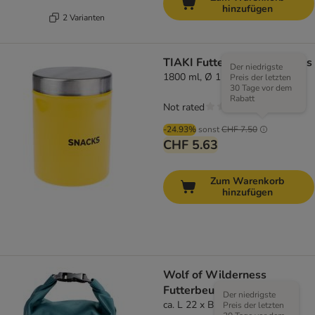
hinzufügen
2 Varianten
TIAKI Futterbehälter Snacks
Der niedrigste
1800 ml, Ø 12 cm x H 16 cm
Preis der letzten
30 Tage vor dem
Rabatt
Not rated
-24.93%
sonst
CHF 7.50
CHF 5.63
Zum Warenkorb
hinzufügen
Wolf of Wilderness
Futterbeutel
Der niedrigste
ca. L 22 x B 20 x H 42 cm
Preis der letzten