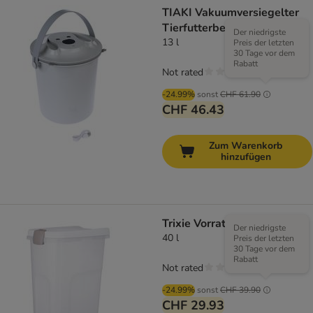
TIAKI Vakuumversiegelter
Tierfutterbehälter
Der niedrigste
13 l
Preis der letzten
30 Tage vor dem
Rabatt
Not rated
-24.99%
sonst
CHF 61.90
CHF 46.43
Zum Warenkorb
hinzufügen
Trixie Vorratstonne
Der niedrigste
40 l
Preis der letzten
30 Tage vor dem
Rabatt
Not rated
-24.99%
sonst
CHF 39.90
CHF 29.93