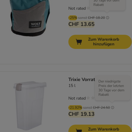
30 Tage vor dem
Rabatt
Not rated
-25%
sonst
CHF 18.20
CHF 13.65
Zum Warenkorb
hinzufügen
Trixie Vorratstonne
Der niedrigste
15 l
Preis der letzten
30 Tage vor dem
Rabatt
Not rated
-21.92%
sonst
CHF 24.50
CHF 19.13
Zum Warenkorb