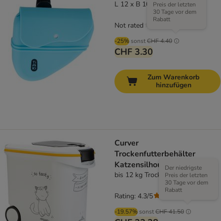
L 12 x B 10,6 x H 4,6 cm
Preis der letzten
30 Tage vor dem
Rabatt
Not rated
-25%
sonst
CHF 4.40
CHF 3.30
Zum Warenkorb
hinzufügen
Curver
Trockenfutterbehälter
Katzensilhouette
Der niedrigste
bis 12 kg Trockenfutter
Preis der letzten
30 Tage vor dem
Rabatt
Rating: 4.3/5
(
11
)
-19.57%
sonst
CHF 41.50