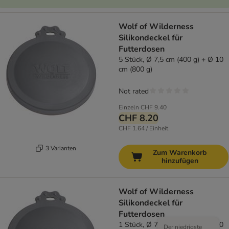
Wolf of Wilderness
Silikondeckel für
Futterdosen
5 Stück, Ø 7,5 cm (400 g) + Ø 10
cm (800 g)
Not rated
Einzeln
CHF 9.40
CHF 8.20
CHF 1.64 / Einheit
3 Varianten
Zum Warenkorb
hinzufügen
Wolf of Wilderness
Silikondeckel für
Futterdosen
1 Stück, Ø 7,5 cm (400 g) + Ø 10
Der niedrigste