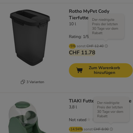
Rotho MyPet Cody
Tierfutterbehälter
Der niedrigste
10 l
Preis der letzten
30 Tage vor dem
Rabatt
Rating: 1/5
(
1
)
-5%
sonst
CHF 12.40
CHF 11.78
Zum Warenkorb
hinzufügen
3 Varianten
TIAKI Futterspender Bubble
Der niedrigste
3,8 l
Preis der letzten
30 Tage vor dem
Rabatt
Not rated
-14.94%
sonst
CHF 8.90