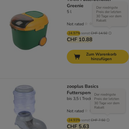
Greenie
Der niedrigste
5 l
Preis der letzten
30 Tage vor dem
Rabatt
Not rated
-24.97%
sonst
CHF 14.50
CHF 10.88
Zum Warenkorb
hinzufügen
zooplus Basics
Futterspender
Der niedrigste
bis 3,5 l Trockenfutter
Preis der letzten
30 Tage vor dem
Rabatt
Not rated
-24.93%
sonst
CHF 7.50
CHF 5.63