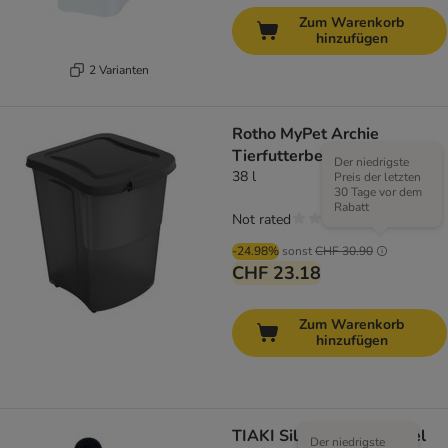
Zum Warenkorb
hinzufügen
2 Varianten
Rotho MyPet Archie
Tierfutterbehälter
Der niedrigste
38 l
Preis der letzten
30 Tage vor dem
Rabatt
Not rated
-24.98%
sonst
CHF 30.90
CHF 23.18
Zum Warenkorb
hinzufügen
TIAKI Silikon Snackbeutel
Der niedrigste