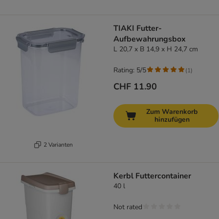
TIAKI Futter-
Aufbewahrungsbox
L 20,7 x B 14,9 x H 24,7 cm
Rating: 5/5
(
1
)
CHF 11.90
Zum Warenkorb
hinzufügen
2 Varianten
Kerbl Futtercontainer
40 l
Not rated