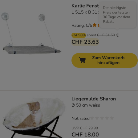
Karlie Fensterplatz
Der niedrigste
L 51,5 x B 31 x H 2,5 cm
Preis der letzten
30 Tage vor dem
Rabatt
Rating: 5/5
(
1
)
-24.98%
sonst
CHF 31.50
CHF 23.63
Zum Warenkorb
hinzufügen
Liegemulde Sharon
Ø 50 cm weiss
Not rated
UVP
CHF 29.99
CHF 18.00