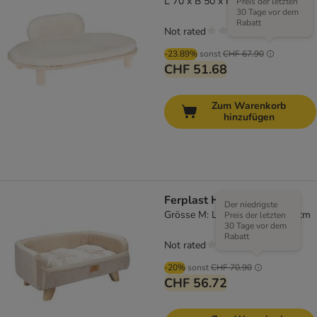
L 70 x B 50 x H 28 cm
Preis der letzten
30 Tage vor dem
Rabatt
Not rated
-23.89%
sonst
CHF 67.90
CHF 51.68
Zum Warenkorb
hinzufügen
Ferplast Hundesofa Yuki
Der niedrigste
Grösse M: L 82 x B 55 x H 31 cm
Preis der letzten
30 Tage vor dem
Rabatt
Not rated
-20%
sonst
CHF 70.90
CHF 56.72