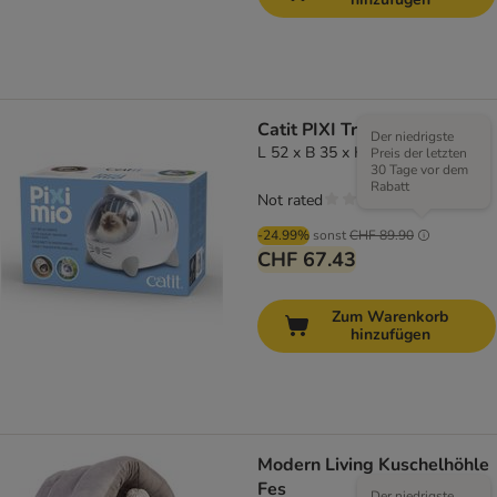
Catit PIXI Transportbox Mio
Der niedrigste
L 52 x B 35 x H 38,6 cm
Preis der letzten
30 Tage vor dem
Rabatt
Not rated
-24.99%
sonst
CHF 89.90
CHF 67.43
Zum Warenkorb
hinzufügen
Modern Living Kuschelhöhle
Fes
Der niedrigste