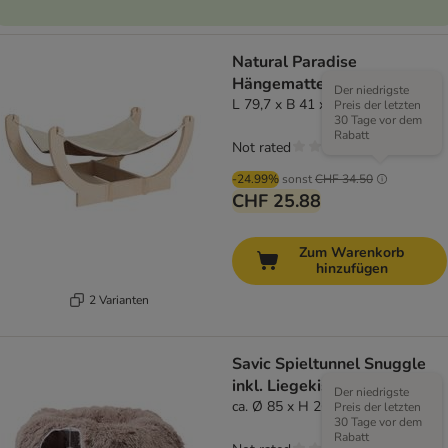
Natural Paradise
Hängematte Iris
Der niedrigste
L 79,7 x B 41 x H 34,2 cm
Preis der letzten
30 Tage vor dem
Rabatt
Not rated
-24.99%
sonst
CHF 34.50
CHF 25.88
Zum Warenkorb
hinzufügen
2 Varianten
Savic Spieltunnel Snuggle
inkl. Liegekissen
Der niedrigste
ca. Ø 85 x H 26 cm
Preis der letzten
30 Tage vor dem
Rabatt