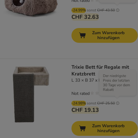
Not rated
-24.99%
sonst
CHF 43.50
CHF 32.63
Zum Warenkorb
hinzufügen
Trixie Bett für Regale mit
Kratzbrett
Der niedrigste
L 33 × B 37 x H 48 cm
Preis der letzten
30 Tage vor dem
Rabatt
Not rated
-24.98%
sonst
CHF 25.50
CHF 19.13
Zum Warenkorb
hinzufügen