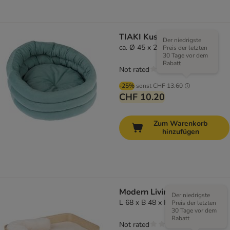
TIAKI Kuschelbett Poppy
Der niedrigste
ca. Ø 45 x 28 cm
Preis der letzten
30 Tage vor dem
Rabatt
Not rated
-25%
sonst
CHF 13.60
CHF 10.20
Zum Warenkorb
hinzufügen
Modern Living Bett Mora
Der niedrigste
L 68 x B 48 x H 14 cm
Preis der letzten
30 Tage vor dem
Rabatt
Not rated