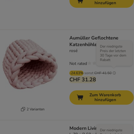
hinzufügen
Aumüller Geflochtene
Katzenhöhle Grobstrick
Der niedrigste
rosé
Preis der letzten
30 Tage vor dem
Rabatt
Not rated
-24.63%
sonst
CHF 41.50
CHF 31.28
Zum Warenkorb
hinzufügen
2 Varianten
Modern Living Sofa Osaka
Der niedrigste