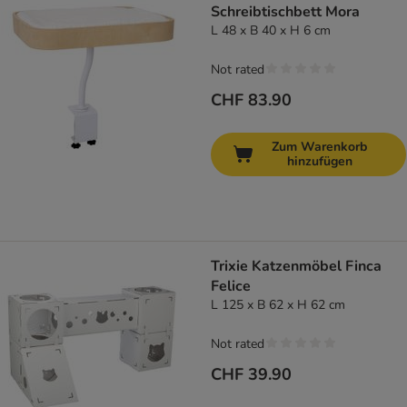
Schreibtischbett Mora
L 48 x B 40 x H 6 cm
Not rated
CHF 83.90
Zum Warenkorb
hinzufügen
Trixie Katzenmöbel Finca
Felice
L 125 x B 62 x H 62 cm
Not rated
CHF 39.90