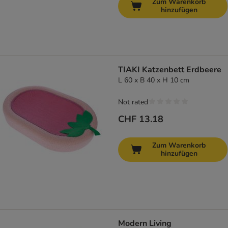
Zum Warenkorb
hinzufügen
TIAKI Katzenbett Erdbeere
L 60 x B 40 x H 10 cm
Not rated
CHF 13.18
Zum Warenkorb
hinzufügen
Modern Living