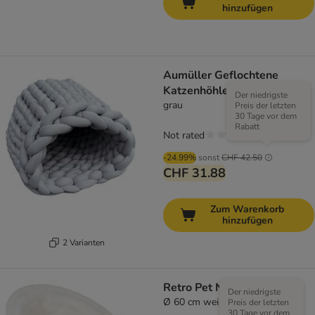
hinzufügen
Aumüller Geflochtene
Katzenhöhle Grobstrick
Der niedrigste
grau
Preis der letzten
30 Tage vor dem
Rabatt
Not rated
-24.99%
sonst
CHF 42.50
CHF 31.88
Zum Warenkorb
hinzufügen
2 Varianten
Retro Pet Nest White
Der niedrigste
Ø 60 cm weiss
Preis der letzten
30 Tage vor dem