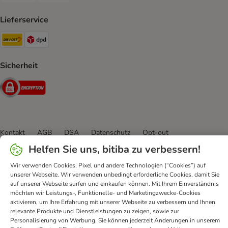
Lieferservice
Die Post Shipping Method
DPD Shipping Method
Sicherheit
Security
Kontakt
AGB
DSA
Datenschutz
Opt-out
Impressum
Versandkosten und Lieferzeit
Zahlungsarten
Helfen Sie uns, bitiba zu verbessern!
Vertrag widerrufen
Entsorgungs- und Umweltbestimmungen
Wir verwenden Cookies, Pixel und andere Technologien (“Cookies”) auf
Erklärung zur Barrierefreiheit
unserer Webseite. Wir verwenden unbedingt erforderliche Cookies, damit Sie
auf unserer Webseite surfen und einkaufen können. Mit Ihrem Einverständnis
möchten wir Leistungs-, Funktionelle- und Marketingzwecke-Cookies
bitiba GmbH
2026
aktivieren, um Ihre Erfahrung mit unserer Webseite zu verbessern und Ihnen
relevante Produkte und Dienstleistungen zu zeigen, sowie zur
Personalisierung von Werbung. Sie können jederzeit Änderungen in unserem