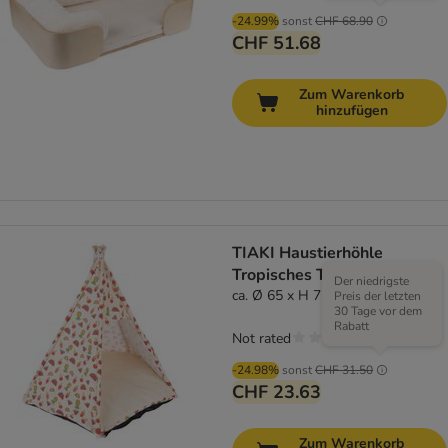
-24.99%
sonst
CHF 68.90
CHF 51.68
Zum Warenkorb
hinzufügen
TIAKI Haustierhöhle
Tropisches Tipi
Der niedrigste
ca. Ø 65 x H 75 cm
Preis der letzten
30 Tage vor dem
Rabatt
Not rated
-24.98%
sonst
CHF 31.50
CHF 23.63
Zum Warenkorb