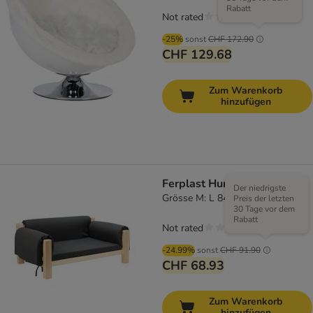
Rabatt
Not rated
-25%
sonst
CHF 172.90
CHF 129.68
Zum Warenkorb
hinzufügen
Ferplast Hundesofa Mizu
Der niedrigste
Grösse M: L 84 x B 52 x H 34 cm
Preis der letzten
30 Tage vor dem
Rabatt
Not rated
-24.99%
sonst
CHF 91.90
CHF 68.93
Zum Warenkorb
hinzufügen