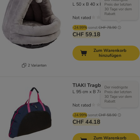
L 50 x B 40 x H 45 cm
Preis der letzten
30 Tage vor dem
Rabatt
Not rated
-24.99%
sonst
CHF 78.90
CHF 59.18
Zum Warenkorb
hinzufügen
2 Varianten
TIAKI Tragbarer Schlafsack
Der niedrigste
L 95 cm x B 74 cm x H 11 cm
Preis der letzten
30 Tage vor dem
Rabatt
Not rated
-24.99%
sonst
CHF 58.90
CHF 44.18
Zum Warenkorb