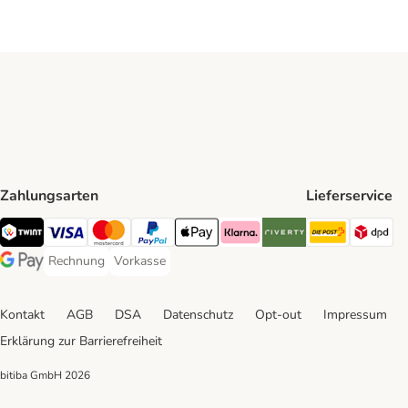
Zahlungsarten
Lieferservice
Die Post 
DP
TWINT Payment Method
Visa Payment Method
MasterCard Payment Method
PayPal Payment Method
Apple Pay Payment Method
Klarna Payment Method
Riverty Payment Method
Rechnung
Vorkasse
Rechnung Payment Method
Vorkasse Payment Method
Google Pay Payment Method
Kontakt
AGB
DSA
Datenschutz
Opt-out
Impressum
Erklärung zur Barrierefreiheit
bitiba GmbH
2026