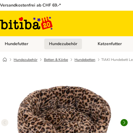
Versandkostenfrei ab CHF 69.-*
Hundefutter
Hundezubehör
Katzenfutter
Kategorie-Menü öffnen: Hundefutter
Kategorie-Menü öffn
Hundezubehör
Betten & Körbe
Hundebetten
TIAKI Hundebett L