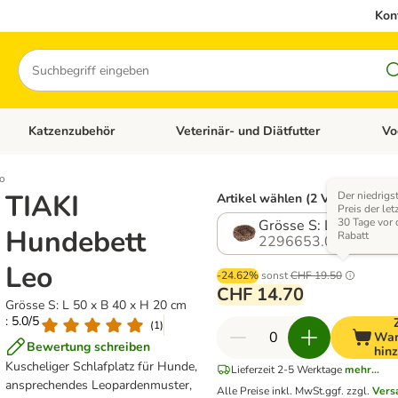
Kon
Suchen
Katzenzubehör
Veterinär- und Diätfutter
Vo
en: Hundezubehör
Kategorie-Menü öffnen: Katzenfutter
Kategorie-Menü öffnen: Katzenzubehör
Kateg
eo
TIAKI
Der niedrigs
Artikel wählen (2 Varianten)
Preis der let
30 Tage vor
Grösse S: L 50 x B 4
Hundebett
Rabatt
2296653.0
Leo
-24.62%
sonst
CHF 19.50
CHF 14.70
Grösse S: L 50 x B 40 x H 20 cm
: 5.0/5
(
1
)
War
Bewertung schreiben
hin
Kuscheliger Schlafplatz für Hunde,
Lieferzeit 2-5 Werktage
mehr...
ansprechendes Leopardenmuster,
Alle Preise inkl. MwSt.
ggf. zzgl.
Vers