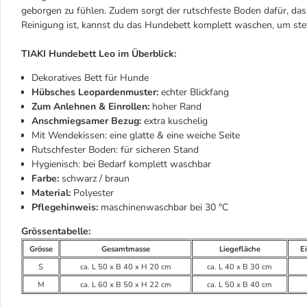
geborgen zu fühlen. Zudem sorgt der rutschfeste Boden dafür, dass
Reinigung ist, kannst du das Hundebett komplett waschen, um stet
TIAKI Hundebett Leo im Überblick:
Dekoratives Bett für Hunde
Hübsches Leopardenmuster:
echter Blickfang
Zum Anlehnen & Einrollen:
hoher Rand
Anschmiegsamer Bezug:
extra kuschelig
Mit Wendekissen: eine glatte & eine weiche Seite
Rutschfester Boden: für sicheren Stand
Hygienisch: bei Bedarf komplett waschbar
Farbe:
schwarz / braun
Material:
Polyester
Pflegehinweis:
maschinenwaschbar bei 30 °C
Grössentabelle:
Grösse
Gesamtmasse
Liegefläche
E
S
ca. L 50 x B 40 x H 20 cm
ca. L 40 x B 30 cm
M
ca. L 60 x B 50 x H 22 cm
ca. L 50 x B 40 cm