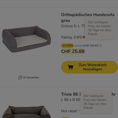
Orthopädisches Hundesofa
grau
Der niedrigste
Grösse S: L 75 x B 50 x H 25 cm
Preis der letzten
30 Tage vor dem
Rabatt
Rating: 3.9/5
(
283
)
-24.99%
sonst
CHF 34.50
CHF 25.88
Zum Warenkorb
hinzufügen
6 Varianten
Trixie BE NORDIC Bett Föhr
Der niedrigste
L 80 x B 60 x H 20 cm
Preis der letzten
30 Tage vor dem
Rabatt
Not rated