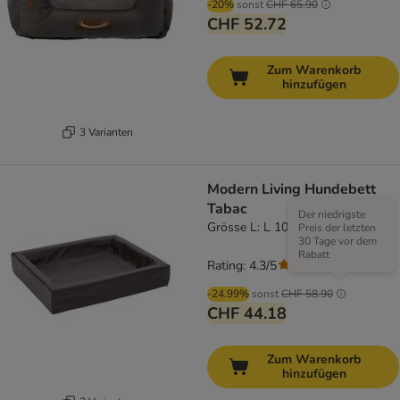
-20%
sonst
CHF 65.90
CHF 52.72
Zum Warenkorb
hinzufügen
3 Varianten
Modern Living Hundebett
Tabac
Der niedrigste
Grösse L: L 100 x B 80 x H 15 cm
Preis der letzten
30 Tage vor dem
Rabatt
Rating: 4.3/5
(
65
)
-24.99%
sonst
CHF 58.90
CHF 44.18
Zum Warenkorb
hinzufügen