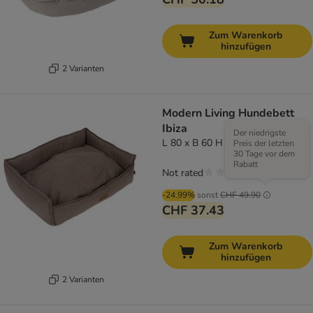
Zum Warenkorb
hinzufügen
2 Varianten
Modern Living Hundebett
Ibiza
Der niedrigste
L 80 x B 60 H 23 cm
Preis der letzten
30 Tage vor dem
Rabatt
Not rated
-24.99%
sonst
CHF 49.90
CHF 37.43
Zum Warenkorb
hinzufügen
2 Varianten