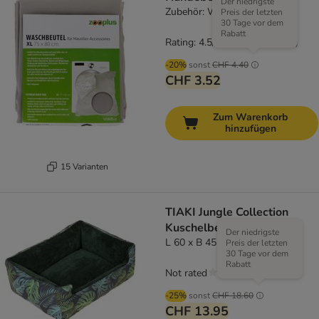
Der niedrigste
Zubehör: Waschbeutel
Preis der letzten
30 Tage vor dem
Rabatt
Rating: 4.5/5
(
204
)
-20%
sonst
CHF 4.40
CHF 3.52
Zum Warenkorb
hinzufügen
15 Varianten
TIAKI Jungle Collection
Kuschelbett
Der niedrigste
L 60 x B 45 x H 20 cm
Preis der letzten
30 Tage vor dem
Rabatt
Not rated
-25%
sonst
CHF 18.60
CHF 13.95