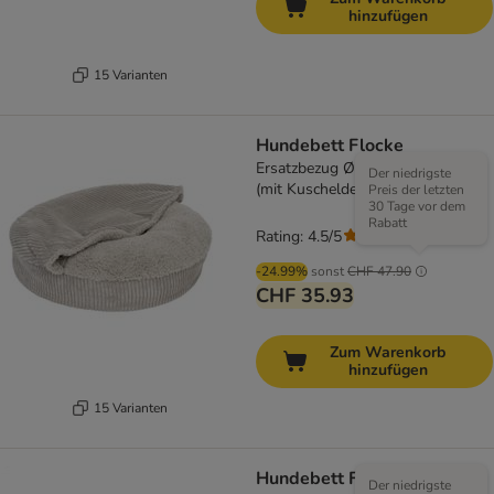
hinzufügen
15 Varianten
Hundebett Flocke
Ersatzbezug Ø 115 cm, hellgrau
Der niedrigste
(mit Kuscheldecke)
Preis der letzten
30 Tage vor dem
Rabatt
Rating: 4.5/5
(
204
)
-24.99%
sonst
CHF 47.90
CHF 35.93
Zum Warenkorb
hinzufügen
15 Varianten
Hundebett Flocke
Der niedrigste