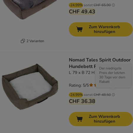
-24.99%
sonst
CHF 65.90
CHF 49.43
Zum Warenkorb
hinzufügen
2 Varianten
Nomad Tales Spirit Outdoor
Hundebett Pine
Der niedrigste
L 79 x B 72 H 19 cm
Preis der letzten
30 Tage vor dem
Rabatt
Rating: 5/5
(
1
)
-24.99%
sonst
CHF 48.50
CHF 36.38
Zum Warenkorb
hinzufügen