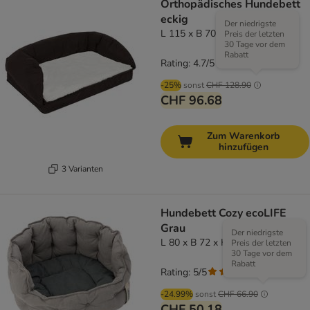
Orthopädisches Hundebett
eckig
Der niedrigste
L 115 x B 70 x H 32 cm
Preis der letzten
30 Tage vor dem
Rabatt
Rating: 4.7/5
(
776
)
-25%
sonst
CHF 128.90
CHF 96.68
Zum Warenkorb
hinzufügen
3 Varianten
Hundebett Cozy ecoLIFE
Grau
Der niedrigste
L 80 x B 72 x H 31 cm
Preis der letzten
30 Tage vor dem
Rabatt
Rating: 5/5
(
4
)
-24.99%
sonst
CHF 66.90
CHF 50.18