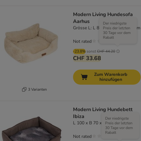
Modern Living Hundesofa
Aarhus
Der niedrigste
Grösse L: L 81,3 x B 62 x H 35 cm
Preis der letzten
30 Tage vor dem
Rabatt
Not rated
-23.8%
sonst
CHF 44.20
CHF 33.68
Zum Warenkorb
hinzufügen
3 Varianten
Modern Living Hundebett
Ibiza
Der niedrigste
L 100 x B 70 x H 25 cm
Preis der letzten
30 Tage vor dem
Rabatt
Not rated