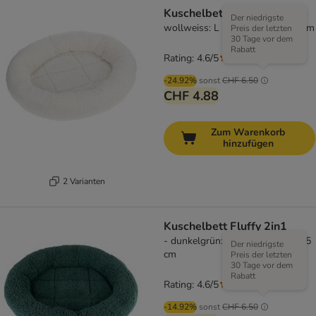
Kuschelbett Fluffy 2in1
Der niedrigste
wollweiss: L 50 x B 42 x H 7,5 cm
Preis der letzten
30 Tage vor dem
Rabatt
Rating: 4.6/5
(
70
)
-24.92%
sonst
CHF 6.50
CHF 4.88
Zum Warenkorb
hinzufügen
2 Varianten
Kuschelbett Fluffy 2in1
- dunkelgrün: L 50 x B 42 x H 7,5
Der niedrigste
cm
Preis der letzten
30 Tage vor dem
Rabatt
Rating: 4.6/5
(
70
)
-14.92%
sonst
CHF 6.50