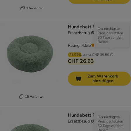
3 Varianten
Hundebett Flocke
Der niedrigste
Ersatzbezug Ø 115 cm, mint
Preis der letzten
30 Tage vor dem
Rabatt
Rating: 4.5/5
(
204
)
-24.99%
sonst
CHF 35.50
CHF 26.63
Zum Warenkorb
hinzufügen
15 Varianten
Hundebett Flocke
Der niedrigste
Ersatzbezug Ø 65 cm, mint
Preis der letzten
30 Tage vor dem
Rabatt