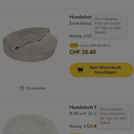
Hundebett Flocke
Der niedrigste
Ersatzbezug Ø 90 cm, hellgrau
Preis der letzten
30 Tage vor dem
Rabatt
Rating: 4.5/5
(
204
)
-25%
sonst
CHF 35.20
CHF 26.40
Zum Warenkorb
hinzufügen
15 Varianten
Hundebett Flocke
Der niedrigste
Ø 65 x H 20 cm
Preis der letzten
30 Tage vor dem
Rabatt
Rating: 4.5/5
(
204
)