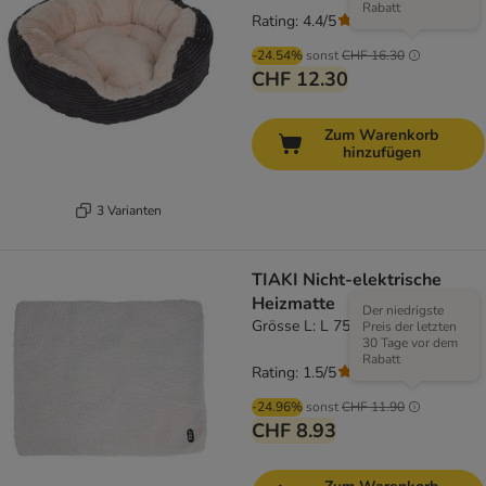
Rabatt
Rating: 4.4/5
(
52
)
-24.54%
sonst
CHF 16.30
CHF 12.30
Zum Warenkorb
hinzufügen
3 Varianten
TIAKI Nicht-elektrische
Heizmatte
Der niedrigste
Grösse L: L 75 x B 60 cm
Preis der letzten
30 Tage vor dem
Rabatt
Rating: 1.5/5
(
2
)
-24.96%
sonst
CHF 11.90
CHF 8.93