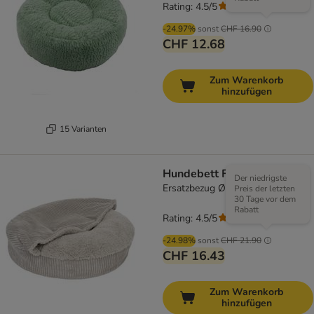
Rating: 4.5/5
(
204
)
-24.97%
sonst
CHF 16.90
CHF 12.68
Zum Warenkorb
hinzufügen
15 Varianten
Hundebett Flocke
Der niedrigste
Ersatzbezug Ø 65 cm, hellgrau
Preis der letzten
30 Tage vor dem
Rabatt
Rating: 4.5/5
(
204
)
-24.98%
sonst
CHF 21.90
CHF 16.43
Zum Warenkorb
hinzufügen