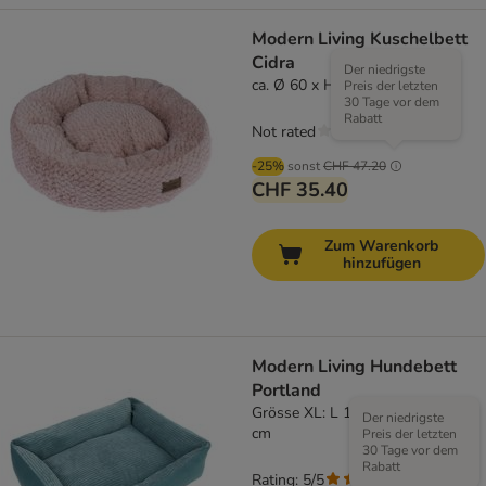
Modern Living Kuschelbett
Cidra
Der niedrigste
ca. Ø 60 x H 23 cm
Preis der letzten
30 Tage vor dem
Rabatt
Not rated
-25%
sonst
CHF 47.20
CHF 35.40
Zum Warenkorb
hinzufügen
Modern Living Hundebett
Portland
Grösse XL: L 120 x B 80 x H 16
Der niedrigste
cm
Preis der letzten
30 Tage vor dem
Rabatt
Rating: 5/5
(
1
)