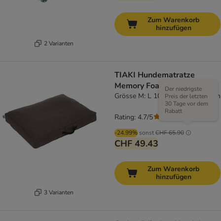
Zum Warenkorb
hinzufügen
2 Varianten
TIAKI Hundematratze
Memory Foam, braun
Der niedrigste
Grösse M: L 100 x B 70 x H 18 cm
Preis der letzten
30 Tage vor dem
Rabatt
Rating: 4.7/5
(
6
)
-24.99%
sonst
CHF 65.90
CHF 49.43
Zum Warenkorb
hinzufügen
3 Varianten