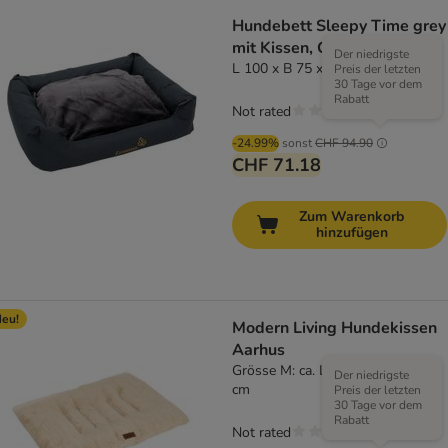
Hundebett Sleepy Time grey
mit Kissen, Grösse M
Der niedrigste
L 100 x B 75 x H 30 cm
Preis der letzten
30 Tage vor dem
Rabatt
Not rated
-24.99%
sonst
CHF 94.90
CHF 71.18
Zum Warenkorb
hinzufügen
eu!
Modern Living Hundekissen
Aarhus
Grösse M: ca. L 81 x B 61 x H 7
Der niedrigste
cm
Preis der letzten
30 Tage vor dem
Rabatt
Not rated