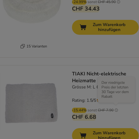
-24.99%
sonst
CHF 45.90
CHF 34.43
Zum Warenkorb
hinzufügen
15 Varianten
TIAKI Nicht-elektrische
Heizmatte
Der niedrigste
Grösse M: L 60 x B 45 cm
Preis der letzten
30 Tage vor dem
Rabatt
Rating: 1.5/5
(
2
)
-15.44%
sonst
CHF 7.90
CHF 6.68
Zum Warenkorb
hinzufügen