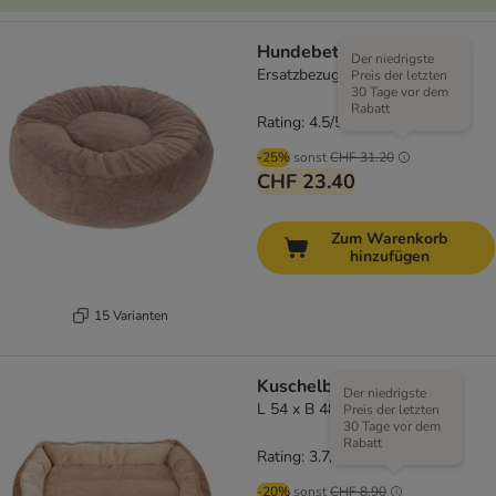
Hundebett Flocke
Der niedrigste
Ersatzbezug Ø 115 cm, braun
Preis der letzten
30 Tage vor dem
Rabatt
Rating: 4.5/5
(
204
)
-25%
sonst
CHF 31.20
CHF 23.40
Zum Warenkorb
hinzufügen
15 Varianten
Kuschelbett Basic
Der niedrigste
L 54 x B 48 x H 11 cm
Preis der letzten
30 Tage vor dem
Rabatt
Rating: 3.7/5
(
43
)
-20%
sonst
CHF 8.90