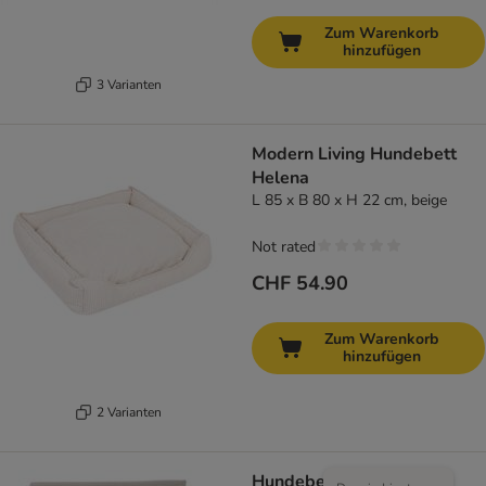
Zum Warenkorb
hinzufügen
3 Varianten
Modern Living Hundebett
Helena
L 85 x B 80 x H 22 cm, beige
Not rated
CHF 54.90
Zum Warenkorb
hinzufügen
2 Varianten
Hundebett Flocke