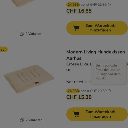
-24.98%
sonst
CHF 22.50
CHF 16.88
Zum Warenkorb
hinzufügen
2 Varianten
eu!
Modern Living Hundekissen
Aarhus
Grösse L: ca. L 91,5 x B 68,5 x H 8
Der niedrigste
cm
Preis der letzten
30 Tage vor dem
Rabatt
Not rated
-24.98%
sonst
CHF 20.50
CHF 15.38
Zum Warenkorb
hinzufügen
2 Varianten