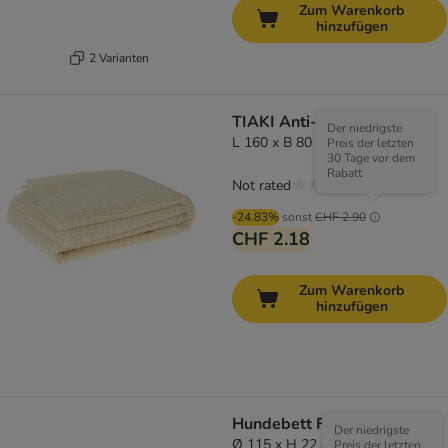
Zum Warenkorb
hinzufügen
2 Varianten
TIAKI Anti-Slip Matte
Der niedrigste
L 160 x B 80 cm
Preis der letzten
30 Tage vor dem
Rabatt
Not rated
-24.83%
sonst
CHF 2.90
CHF 2.18
Zum Warenkorb
hinzufügen
Hundebett Flocke
Der niedrigste
Ø 115 x H 22 cm
Preis der letzten