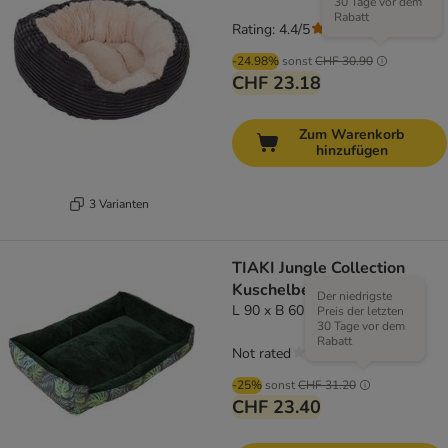
30 Tage vor dem
Rabatt
Rating: 4.4/5
(
52
)
-24.98%
sonst
CHF 30.90
CHF 23.18
Zum Warenkorb
hinzufügen
3 Varianten
TIAKI Jungle Collection
Kuschelbett
Der niedrigste
L 90 x B 60 x H 20 cm
Preis der letzten
30 Tage vor dem
Rabatt
Not rated
-25%
sonst
CHF 31.20
CHF 23.40