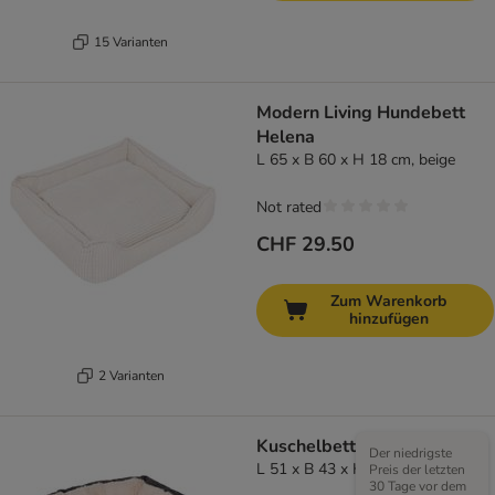
15 Varianten
Modern Living Hundebett
Helena
L 65 x B 60 x H 18 cm, beige
Not rated
CHF 29.50
Zum Warenkorb
hinzufügen
2 Varianten
Kuschelbett Cozy Cord
Der niedrigste
L 51 x B 43 x H 15 cm
Preis der letzten
30 Tage vor dem