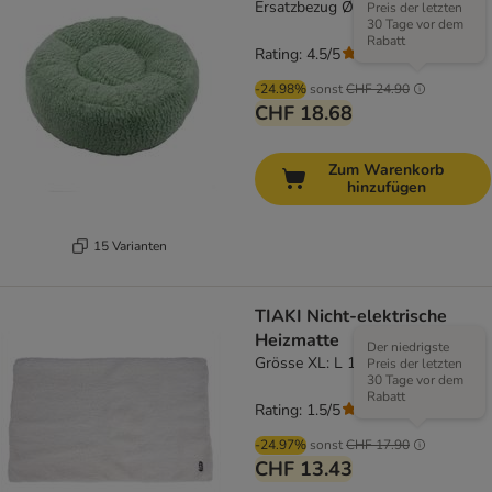
Ersatzbezug Ø 90 cm, mint
Preis der letzten
30 Tage vor dem
Rabatt
Rating: 4.5/5
(
204
)
-24.98%
sonst
CHF 24.90
CHF 18.68
Zum Warenkorb
hinzufügen
15 Varianten
TIAKI Nicht-elektrische
Heizmatte
Der niedrigste
Grösse XL: L 110 x B 70 cm
Preis der letzten
30 Tage vor dem
Rabatt
Rating: 1.5/5
(
2
)
-24.97%
sonst
CHF 17.90
CHF 13.43