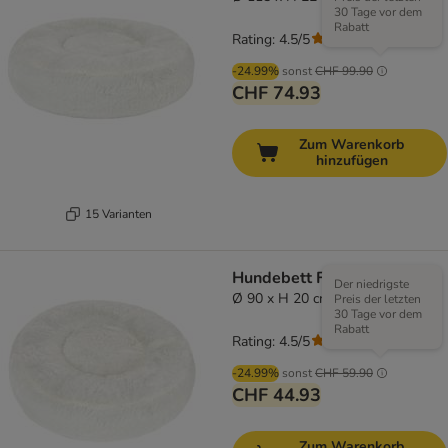
30 Tage vor dem
Rabatt
Rating: 4.5/5
(
204
)
-24.99%
sonst
CHF 99.90
CHF 74.93
Zum Warenkorb
hinzufügen
15 Varianten
Hundebett Flocke
Der niedrigste
Ø 90 x H 20 cm
Preis der letzten
30 Tage vor dem
Rabatt
Rating: 4.5/5
(
204
)
-24.99%
sonst
CHF 59.90
CHF 44.93
Zum Warenkorb