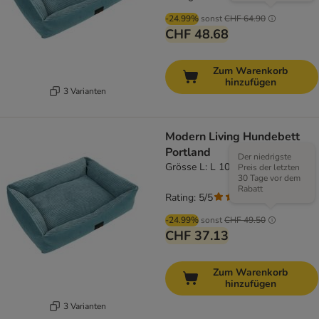
-24.99%
sonst
CHF 64.90
CHF 48.68
Zum Warenkorb
hinzufügen
3 Varianten
Modern Living Hundebett
Portland
Der niedrigste
Grösse L: L 100 x B 70 x H 16 cm
Preis der letzten
30 Tage vor dem
Rabatt
Rating: 5/5
(
1
)
-24.99%
sonst
CHF 49.50
CHF 37.13
Zum Warenkorb
hinzufügen
3 Varianten