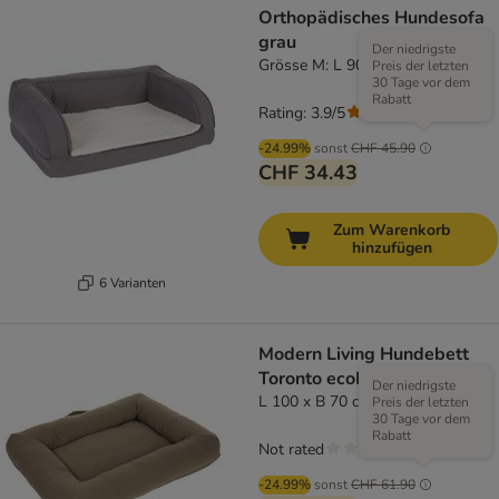
Orthopädisches Hundesofa
grau
Der niedrigste
Grösse M: L 90 x B 60 x H 30 cm
Preis der letzten
30 Tage vor dem
Rabatt
Rating: 3.9/5
(
283
)
-24.99%
sonst
CHF 45.90
CHF 34.43
Zum Warenkorb
hinzufügen
6 Varianten
Modern Living Hundebett
Toronto ecoLIFE
Der niedrigste
L 100 x B 70 cm
Preis der letzten
30 Tage vor dem
Rabatt
Not rated
-24.99%
sonst
CHF 61.90