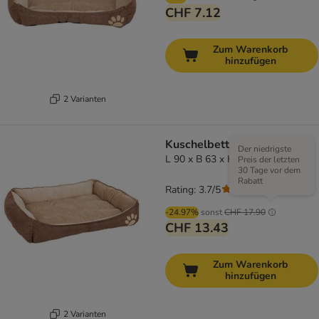
CHF 7.12
Zum Warenkorb
hinzufügen
2 Varianten
Kuschelbett Basic
Der niedrigste
L 90 x B 63 x H 18 cm
Preis der letzten
30 Tage vor dem
Rabatt
Rating: 3.7/5
(
43
)
-24.97%
sonst
CHF 17.90
CHF 13.43
Zum Warenkorb
hinzufügen
2 Varianten