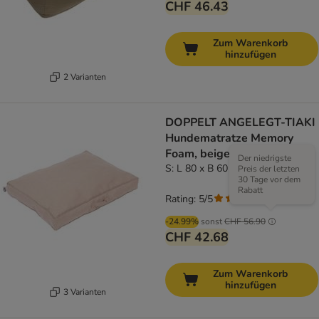
CHF 46.43
Zum Warenkorb
hinzufügen
2 Varianten
DOPPELT ANGELEGT-TIAKI
Hundematratze Memory
Foam, beige
Der niedrigste
S: L 80 x B 60 x H 17 cm
Preis der letzten
30 Tage vor dem
Rabatt
Rating: 5/5
(
5
)
-24.99%
sonst
CHF 56.90
CHF 42.68
Zum Warenkorb
hinzufügen
3 Varianten