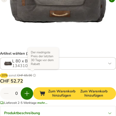
Der niedrigste
Artikel wählen (3 Varianten)
Preis der letzten
30 Tage vor dem
L 80 x B 60 x H 20 cm
Rabatt
1343103.2
-20%
sonst
CHF 65.90
CHF 52.72
Zum Warenkorb
Zum Warenkorb
hinzufügen
hinzufügen
Lieferzeit 2-5 Werktage
mehr...
Produktbeschreibung