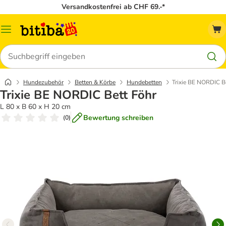
Versandkostenfrei ab CHF 69.-*
Menü
Suchen
Hundezubehör
Betten & Körbe
Hundebetten
Trixie BE NORDIC B
Trixie BE NORDIC Bett Föhr
L 80 x B 60 x H 20 cm
Bewertung schreiben
(
0
)