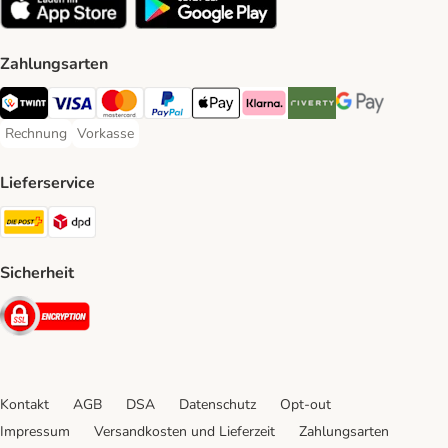
Zahlungsarten
TWINT Payment Method
Visa Payment Method
MasterCard Payment Method
PayPal Payment Method
Apple Pay Payment Method
Klarna Payment Method
Riverty Payment Method
Google Pay Paym
Rechnung
Vorkasse
Rechnung Payment Method
Vorkasse Payment Method
Lieferservice
Die Post Shipping Method
DPD Shipping Method
Sicherheit
Security
Kontakt
AGB
DSA
Datenschutz
Opt-out
Impressum
Versandkosten und Lieferzeit
Zahlungsarten