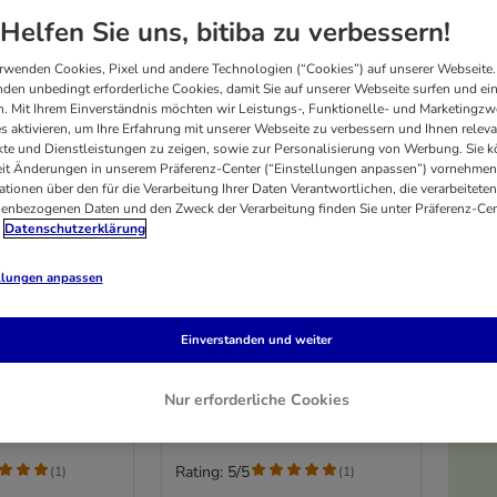
Helfen Sie uns, bitiba zu verbessern!
rwenden Cookies, Pixel und andere Technologien (“Cookies”) auf unserer Webseite.
den unbedingt erforderliche Cookies, damit Sie auf unserer Webseite surfen und ei
. Mit Ihrem Einverständnis möchten wir Leistungs-, Funktionelle- und Marketingzw
s aktivieren, um Ihre Erfahrung mit unserer Webseite zu verbessern und Ihnen relev
te und Dienstleistungen zu zeigen, sowie zur Personalisierung von Werbung. Sie 
eit Änderungen in unserem Präferenz-Center (“Einstellungen anpassen”) vornehmen
ationen über den für die Verarbeitung Ihrer Daten Verantwortlichen, die verarbeiteten
enbezogenen Daten und den Zweck der Verarbeitung finden Sie unter Präferenz-Cen
Datenschutzerklärung
2 Varianten
llungen anpassen
Strips
AdVENTuROS Strips
h
Wilder Hirsch
Einverstanden und weiter
Sparpaket: 2 x 90 g
Nur erforderliche Cookies
C
Rating: 5/5
(
1
)
(
1
)