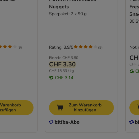
Nuggets
Fre
Sparpaket: 2 x 90 g
Sna
30 S
Rating: 3.9/5
Not 
(
9
)
(
9
)
CH
Einzeln
CHF 3.80
CHF 3.30
CHF 2
CHF 18.33 / kg
C
CHF 3.14
Warenkorb
Zum Warenkorb
nzufügen
hinzufügen