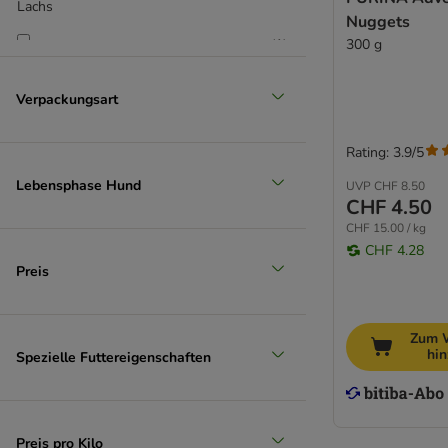
Lachs
Trixie
Nuggets
Tubidog
(
1
)
300 g
Ultima
Vitakraft
Verpackungsart
Whimzees
Lamm
Wolf of Wilderness
Rating: 3.9/5
WOW
(
7
)
Yarrah
Lebensphase Hund
UVP
CHF 8.50
CHF 4.50
Yummeez
Wild
CHF 15.00 / kg
Zylkene
CHF 4.28
Preis
Zum 
hi
Spezielle Futtereigenschaften
Preis pro Kilo