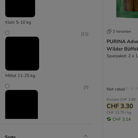
Doggy Dog
Dog’s Love
Dokas
Klein 5-10 kg
Dolina Noteci
2 Varianten
Fleischeslust
(
11
)
Flamingo
PURINA Adven
Frolic
Wilder Büffe
George & Bobs
Sparpaket: 2 x 
Green Petfood
Greenwoods
Mittel 11-25 kg
Happy Dog
Heim
(
7
)
Not rated
Hill's
Einzeln
CHF 3.80
Hunter
CHF 3.30
Josera
CHF 13.75 / kg
Karlie
CHF 3.14
KONG
Groß 26-45 kg
Lily's Kitchen
Sorte