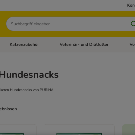
Kon
Suchen
Katzenzubehör
Veterinär- und Diätfutter
Vo
en: Hundezubehör
Kategorie-Menü öffnen: Katzenfutter
Kategorie-Menü öffnen: Katzenzubehör
Kateg
 Hundesnacks
eckeren Hundesnacks von PURINA.
gebnissen