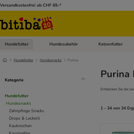
Versandkostenfrei ab CHF 69.-*
Hundefutter
Hundezubehör
Katzenfutter
Kategorie-Menü öffnen: Hundefutter
Kategorie-Menü öffn
Hundefutter
Hundesnacks
Purina
Purina
Kategorie
Entdecken Sie die l
Hundefutter
Hundesnacks
1 - 34 von 34 Er
Zahnpflege Snacks
Drops & Leckerli
Kauknochen
Kaustreifen