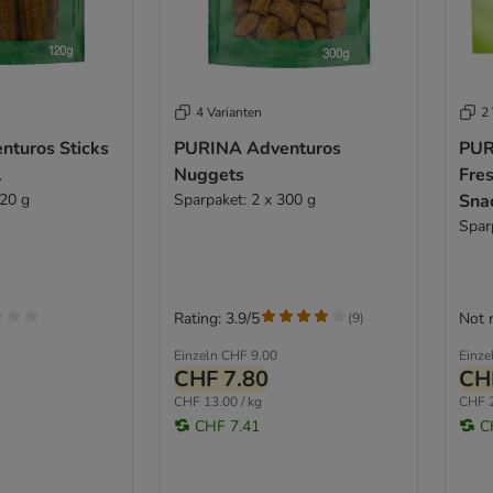
4 Varianten
2 
turos Sticks
PURINA Adventuros
PUR
l
Nuggets
Fre
120 g
Sparpaket: 2 x 300 g
Sna
Spar
Rating: 3.9/5
Not 
(
9
)
Einzeln
CHF 9.00
Einze
CHF 7.80
CH
CHF 13.00 / kg
CHF 2
CHF 7.41
C