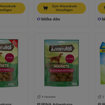
Warenkorb
Zum Warenkorb
nzufügen
hinzufügen
4 Varianten
2 
nturos
PURINA Adventuros
PUR