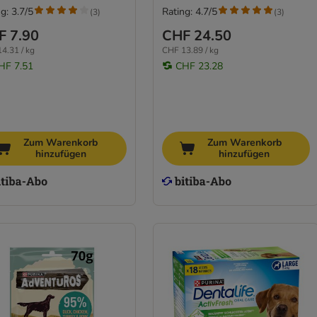
g: 3.7/5
Rating: 4.7/5
(
3
)
(
3
)
F 7.90
CHF 24.50
4.31 / kg
CHF 13.89 / kg
HF 7.51
CHF 23.28
Zum Warenkorb
Zum Warenkorb
hinzufügen
hinzufügen