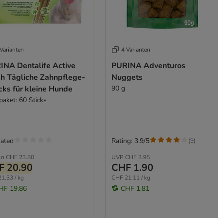
Varianten
4 Varianten
INA Dentalife Active
PURINA Adventuros
sh Tägliche Zahnpflege-
Nuggets
cks für kleine Hunde
90 g
paket: 60 Sticks
rated
Rating: 3.9/5
(
9
)
ln
CHF 23.80
UVP
CHF 3.95
F 20.90
CHF 1.90
1.33 / kg
CHF 21.11 / kg
HF 19.86
CHF 1.81