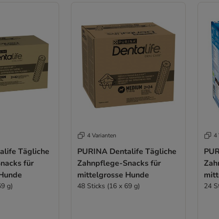
4 Varianten
4 
life Tägliche
PURINA Dentalife Tägliche
PUR
nacks für
Zahnpflege-Snacks für
Zah
 Hunde
mittelgrosse Hunde
mit
69 g)
48 Sticks (16 x 69 g)
24 St