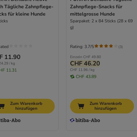
sh Tägliche Zahnpflege-
Zahnpflege-Snacks für
cks für kleine Hunde
mittelgrosse Hunde
ticks
Sparpaket: 2 x 84 Sticks (28 x 69
g)
rated
Rating: 3.7/5
(
3
)
F 11.90
Einzeln
CHF 49.80
CHF 46.20
4.29 / kg
HF 11.31
CHF 11.96 / kg
CHF 43.89
Zum Warenkorb
Zum Warenkorb
hinzufügen
hinzufügen