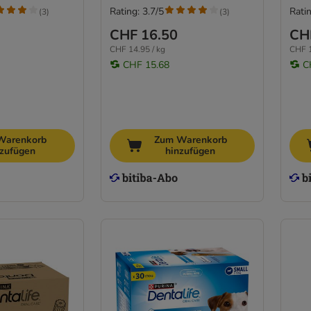
Rating: 3.7/5
Ratin
(
3
)
(
3
)
CHF 16.50
CH
CHF 14.95 / kg
CHF 1
CHF 15.68
C
Warenkorb
Zum Warenkorb
nzufügen
hinzufügen