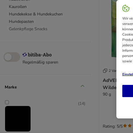
Kaurollen
Hundekekse & Hundekuchen
Wir ve
Hundepasten
verwen
Gelenkpflege Snacks
können
Cookie
Produk
Hundesnacks natur
jederz
Inform
Vegetarische Leckerlis
person
vom Rind
sowie
Regelmäßig sparen
vom Fisch
2 Varianten
vom Wild
Einste
AdVENTuROS 
vom Strauss
Marke
Wilder Hirsc
vom Lamm
90 g
vom Schwein
(
14
)
vom Pferd
vom Geflügel
Rating: 5/5
8in1