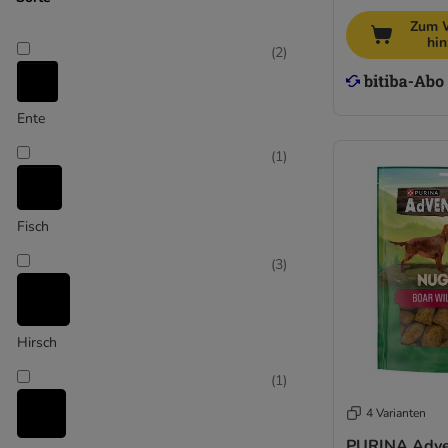
Lucky Jim
Zum 
Lukullus
hi
(
2
)
Lupo
Maced
MAC's
Ente
Nature's Variety
(
1
)
Pedigree
Phil & Sons
PrimaDog
Fisch
Purina
Purizon
(
3
)
RINTI
Rocco
Rosie's Farm
Hirsch
Royal Canin
(
1
)
SmartBones
STRAYZ
4 Varianten
Terra Canis
PURINA Adve