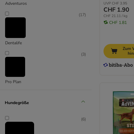
Advance
Adventuros
UVP
CHF 3.95
CHF 1.90
Alpha Spirit
(
17
)
Bello Pasta
CHF 21.11 / kg
CHF 1.81
Blue Tree
bosch
Boxby
Dentalife
Braaaf
Zum 
Briantos
hi
(
3
)
Brit
BugBell
Caniland
Pro Plan
Carnilove
Concept for Life
Cookie's
Hundegröße
Coya
Chewies
(
6
)
DeliBest
Dibo