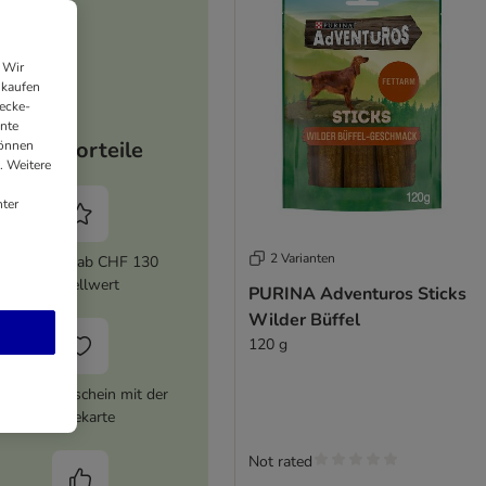
 Wir
nkaufen
ecke-
ante
Ihre Vorteile
können
. Weitere
ter
2 Varianten
5% Rabatt ab CHF 130
Bestellwert
PURINA Adventuros Sticks
Wilder Büffel
120 g
HF 16 Gutschein mit der
Treuekarte
Not rated