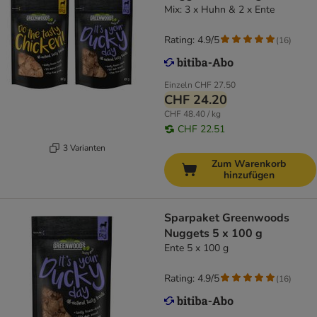
Mix: 3 x Huhn & 2 x Ente
Rating: 4.9/5
(
16
)
Einzeln
CHF 27.50
CHF 24.20
CHF 48.40 / kg
CHF 22.51
3 Varianten
Zum Warenkorb
hinzufügen
Sparpaket Greenwoods
Nuggets 5 x 100 g
Ente 5 x 100 g
Rating: 4.9/5
(
16
)