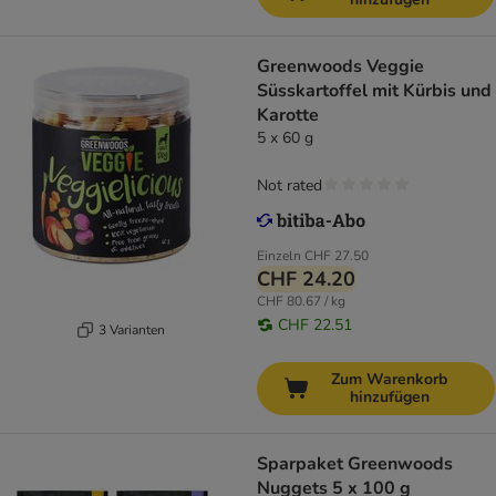
Greenwoods Veggie
Süsskartoffel mit Kürbis und
Karotte
5 x 60 g
Not rated
Einzeln
CHF 27.50
CHF 24.20
CHF 80.67 / kg
CHF 22.51
3 Varianten
Zum Warenkorb
hinzufügen
Sparpaket Greenwoods
Nuggets 5 x 100 g