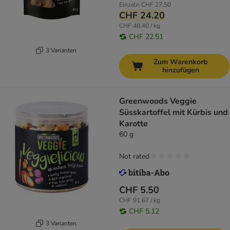
Einzeln
CHF 27.50
CHF 24.20
CHF 48.40 / kg
CHF 22.51
3 Varianten
Zum Warenkorb
hinzufügen
Greenwoods Veggie
Süsskartoffel mit Kürbis und
Karotte
60 g
Not rated
CHF 5.50
CHF 91.67 / kg
CHF 5.12
3 Varianten