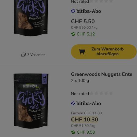
Not rated
CHF 5.50
CHF 550.00 / kg
CHF 5.12
Zum Warenkorb
hinzufügen
3 Varianten
Greenwoods Nuggets Ente
2 x 100 g
Not rated
Einzeln
CHF 11.00
CHF 10.30
CHF 51.50 / kg
CHF 9.58