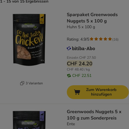
1 - 15 von 15 Ergebnissen
Sparpaket Greenwoods
Nuggets 5 x 100 g
Huhn 5 x 100 g
Rating: 4.9/5
(
16
)
Einzeln
CHF 27.50
CHF 24.20
CHF 48.40 / kg
CHF 22.51
3 Varianten
Zum Warenkorb
hinzufügen
Greenwoods Nuggets 5 x
100 g zum Sonderpreis
Ente