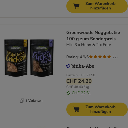
Zum Warenkorb
hinzufügen
Greenwoods Nuggets 5 x
100 g zum Sonderpreis
Mix: 3 x Huhn & 2 x Ente
Rating: 4.9/5
(
22
)
Einzeln
CHF 27.50
CHF 24.20
CHF 48.40 / kg
CHF 22.51
3 Varianten
Zum Warenkorb
hinzufügen