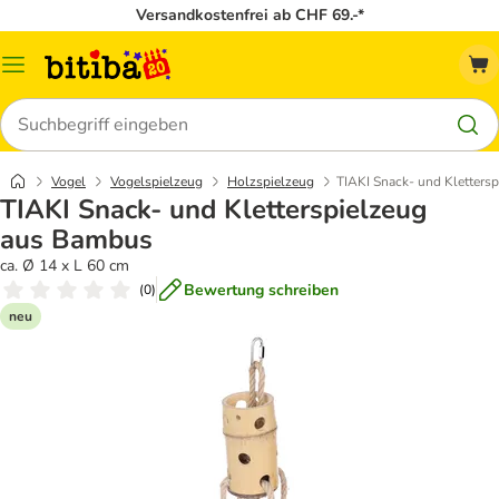
Versandkostenfrei ab CHF 69.-*
Menü
Suchen
Vogel
Vogelspielzeug
Holzspielzeug
TIAKI Snack- und Kletters
TIAKI Snack- und Kletterspielzeug
aus Bambus
ca. Ø 14 x L 60 cm
Bewertung schreiben
(
0
)
neu