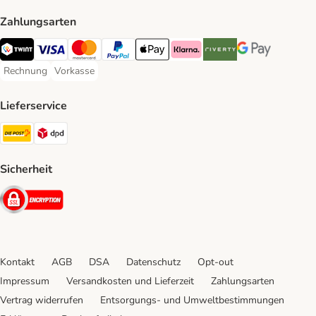
Zahlungsarten
TWINT Payment Method
Visa Payment Method
MasterCard Payment Method
PayPal Payment Method
Apple Pay Payment Method
Klarna Payment Method
Riverty Payment Method
Google Pay Paym
Rechnung
Vorkasse
Rechnung Payment Method
Vorkasse Payment Method
Lieferservice
Die Post Shipping Method
DPD Shipping Method
Sicherheit
Security
Kontakt
AGB
DSA
Datenschutz
Opt-out
Impressum
Versandkosten und Lieferzeit
Zahlungsarten
Vertrag widerrufen
Entsorgungs- und Umweltbestimmungen