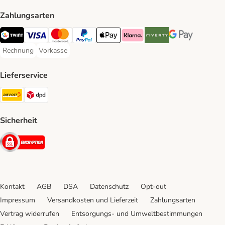
Zahlungsarten
TWINT Payment Method
Visa Payment Method
MasterCard Payment Method
PayPal Payment Method
Apple Pay Payment Method
Klarna Payment Method
Riverty Payment Method
Google Pay Paym
Rechnung
Vorkasse
Rechnung Payment Method
Vorkasse Payment Method
Lieferservice
Die Post Shipping Method
DPD Shipping Method
Sicherheit
Security
Kontakt
AGB
DSA
Datenschutz
Opt-out
Impressum
Versandkosten und Lieferzeit
Zahlungsarten
Vertrag widerrufen
Entsorgungs- und Umweltbestimmungen