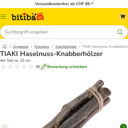
Versandkostenfrei ab CHF 69.-*
Menü
Suchen
Angebote
Kleintiere
Kleintierfutter
TIAKI Haselnuss-Knabberhöl
TIAKI Haselnuss-Knabberhölzer
4er Set ca. 15 cm
Bewertung schreiben
(
0
)